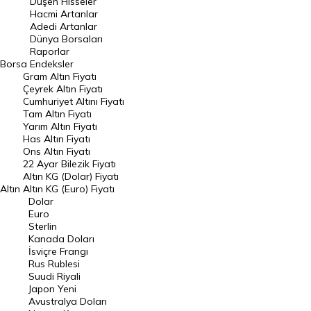
Düşen Hisseler
Hacmi Artanlar
Hacmi Artanlar
Adedi Artanlar
Geçmiş Kapanışlar
Dünya Borsaları
Raporlar
Dünya Borsaları
Borsa
Endeksler
Gram Altın Fiyatı
Raporlar
Çeyrek Altın Fiyatı
Endeksler
Cumhuriyet Altını Fiyatı
Tam Altın Fiyatı
Yarım Altın Fiyatı
DÖVİZ
Has Altın Fiyatı
Ons Altın Fiyatı
Döviz Kuru
22 Ayar Bilezik Fiyatı
Dolar Kuru
Altın KG (Dolar) Fiyatı
Altın
Altın KG (Euro) Fiyatı
Euro Kuru
Dolar
Euro
Pound Kuru
Sterlin
Kanada Doları
Frank Kuru
İsviçre Frangı
Riyal Kuru
Rus Rublesi
Suudi Riyali
Avustralya Doları
Japon Yeni
Avustralya Doları
Danimarka Kronu Kuru