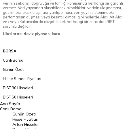
verinin sekansı, doğruluğu ve tamlığı konusunda herhangi bir garanti
vermez. Veri yayınında oluşabilecek aksaklıklar, verinin ulaşmaması,
gecikmesi, eksik ulaşması, yanlış olması, veri yayın sistemindeki
perfomansın düşmesi veya kesintili olması gibi hallerde Alıcı, Alt Alıcı
ve / veya Kullanıcılarda oluşabilecek herhangi bir zarardan BIST
sorumlu değildir.
Uluslarası döviz piyasası kuru
BORSA
Canlı Borsa
Günün Özeti
Hisse Senedi Fiyatları
BIST 30 Hisseleri
BIST 50 Hisseleri
Ana Sayfa
BIST 100 Hisseleri
Canlı Borsa
Günün Özeti
En Çok Artan Hisseler
Hisse Fiyatları
Artan Hisseler
En Çok Düşen Hisseler