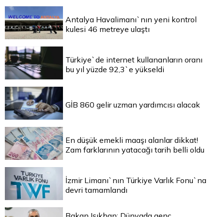
Antalya Havalimanı`nın yeni kontrol
kulesi 46 metreye ulaştı
Türkiye`de internet kullananların oranı
bu yıl yüzde 92,3`e yükseldi
GİB 860 gelir uzman yardımcısı alacak
En düşük emekli maaşı alanlar dikkat!
Zam farklarının yatacağı tarih belli oldu
İzmir Limanı`nın Türkiye Varlık Fonu`na
devri tamamlandı
Bakan Işıkhan: Dünyada genç