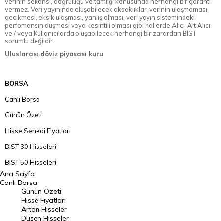
verinin sekansı, doğruluğu ve tamlığı konusunda herhangi bir garanti
vermez. Veri yayınında oluşabilecek aksaklıklar, verinin ulaşmaması,
gecikmesi, eksik ulaşması, yanlış olması, veri yayın sistemindeki
perfomansın düşmesi veya kesintili olması gibi hallerde Alıcı, Alt Alıcı
ve / veya Kullanıcılarda oluşabilecek herhangi bir zarardan BIST
sorumlu değildir.
Uluslarası döviz piyasası kuru
BORSA
Canlı Borsa
Günün Özeti
Hisse Senedi Fiyatları
BIST 30 Hisseleri
BIST 50 Hisseleri
Ana Sayfa
BIST 100 Hisseleri
Canlı Borsa
Günün Özeti
En Çok Artan Hisseler
Hisse Fiyatları
Artan Hisseler
En Çok Düşen Hisseler
Düşen Hisseler