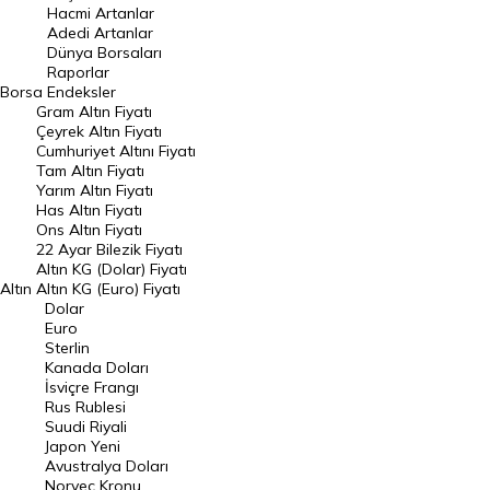
Hacmi Artanlar
Hacmi Artanlar
Adedi Artanlar
Geçmiş Kapanışlar
Dünya Borsaları
Raporlar
Dünya Borsaları
Borsa
Endeksler
Gram Altın Fiyatı
Raporlar
Çeyrek Altın Fiyatı
Endeksler
Cumhuriyet Altını Fiyatı
Tam Altın Fiyatı
Yarım Altın Fiyatı
DÖVİZ
Has Altın Fiyatı
Ons Altın Fiyatı
Döviz Kuru
22 Ayar Bilezik Fiyatı
Dolar Kuru
Altın KG (Dolar) Fiyatı
Altın
Altın KG (Euro) Fiyatı
Euro Kuru
Dolar
Euro
Pound Kuru
Sterlin
Kanada Doları
Frank Kuru
İsviçre Frangı
Riyal Kuru
Rus Rublesi
Suudi Riyali
Avustralya Doları
Japon Yeni
Avustralya Doları
Danimarka Kronu Kuru
Norveç Kronu