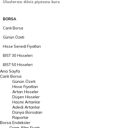
Uluslarası döviz piyasası kuru
BORSA
Canlı Borsa
Günün Özeti
Hisse Senedi Fiyatları
BIST 30 Hisseleri
BIST 50 Hisseleri
Ana Sayfa
BIST 100 Hisseleri
Canlı Borsa
Günün Özeti
En Çok Artan Hisseler
Hisse Fiyatları
Artan Hisseler
En Çok Düşen Hisseler
Düşen Hisseler
Hacmi Artanlar
Hacmi Artanlar
Adedi Artanlar
Geçmiş Kapanışlar
Dünya Borsaları
Raporlar
Dünya Borsaları
Borsa
Endeksler
Gram Altın Fiyatı