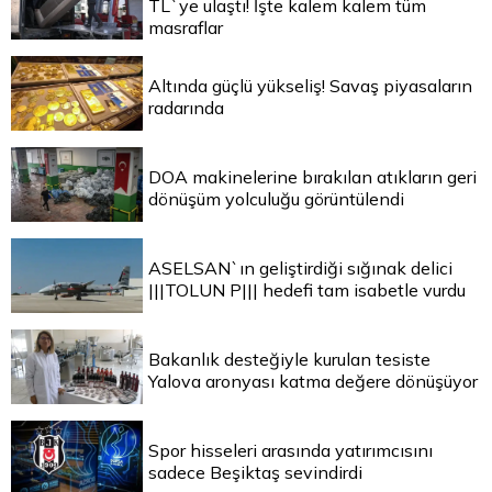
TL`ye ulaştı! İşte kalem kalem tüm
masraflar
Altında güçlü yükseliş! Savaş piyasaların
radarında
DOA makinelerine bırakılan atıkların geri
dönüşüm yolculuğu görüntülendi
ASELSAN`ın geliştirdiği sığınak delici
|||TOLUN P||| hedefi tam isabetle vurdu
Bakanlık desteğiyle kurulan tesiste
Yalova aronyası katma değere dönüşüyor
Spor hisseleri arasında yatırımcısını
sadece Beşiktaş sevindirdi