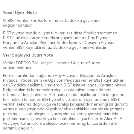
Yasal Uyarı Notu
© BİST Verileri Foreks tarafından 15 dakika gecikmeli
sağlanmaktadır.
BIST piyasalarında oluşan tüm verilere ait telif hakları tamamen
BIST'e ait olup, bu veriler tekrar yayınlanamaz. Pay Piyasası,
Borçlanma Araçları Piyasası, Vadeli İşlem ve Opsiyon Piyasası
verileri BIST kaynaklı en az 15 dakika gecikmeli verilerdir.
Veri Sağlayıcı Uyarı Notu
Veriler FOREKS Bilgi İletişim Hizmetleri A.Ş. tarafından
sağlanmaktadır.
Foreks tarafından sağlanan Pay Piyasası, Borçlanma Araçları
Piyasası, Vadeli İşlem ve Opsiyon Piyasası verileri BIST kaynaklı en
az 15 dakika gecikmeli verilerdir. BIST isim ve logosu Koruma Marka
Belgesi altında korunmakta olup izinsiz kullanılamaz, iktibas
edilemez, değiştirilemez. BIST ismi altında açıklanan tüm belgelerin
telif hakları tamamen BIST'ye ait olup, tekrar yayınlanamaz. BIST,
verinin sekansı, doğruluğu ve tamlığı konusunda herhangi bir garanti
vermez. Veri yayınında oluşabilecek aksaklıklar, verinin ulaşmaması,
gecikmesi, eksik ulaşması, yanlış olması, veri yayın sistemindeki
perfomansın düşmesi veya kesintili olması gibi hallerde Alıcı, Alt Alıcı
ve / veya Kullanıcılarda oluşabilecek herhangi bir zarardan BIST
sorumlu değildir.