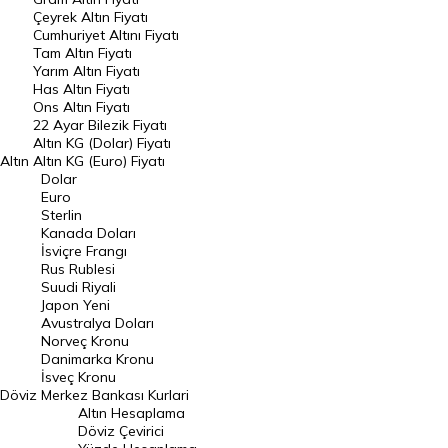
Raporlar
Çeyrek Altın Fiyatı
Endeksler
Cumhuriyet Altını Fiyatı
Tam Altın Fiyatı
Yarım Altın Fiyatı
DÖVİZ
Has Altın Fiyatı
Ons Altın Fiyatı
Döviz Kuru
22 Ayar Bilezik Fiyatı
Dolar Kuru
Altın KG (Dolar) Fiyatı
Altın
Altın KG (Euro) Fiyatı
Euro Kuru
Dolar
Euro
Pound Kuru
Sterlin
Kanada Doları
Frank Kuru
İsviçre Frangı
Riyal Kuru
Rus Rublesi
Suudi Riyali
Avustralya Doları
Japon Yeni
Avustralya Doları
Danimarka Kronu Kuru
Norveç Kronu
Danimarka Kronu
Kanada Doları Kuru
İsveç Kronu
Döviz
Merkez Bankası Kurlari
Norveç Kronu Kuru
Altın Hesaplama
İsveç Kronu Kuru
Döviz Çevirici