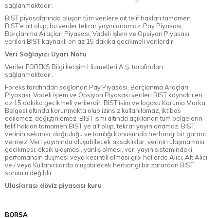
sağlanmaktadır.
BIST piyasalarında oluşan tüm verilere ait telif hakları tamamen
BIST'e ait olup, bu veriler tekrar yayınlanamaz. Pay Piyasası,
Borçlanma Araçları Piyasası, Vadeli İşlem ve Opsiyon Piyasası
verileri BIST kaynaklı en az 15 dakika gecikmeli verilerdir.
Veri Sağlayıcı Uyarı Notu
Veriler FOREKS Bilgi İletişim Hizmetleri A.Ş. tarafından
sağlanmaktadır.
Foreks tarafından sağlanan Pay Piyasası, Borçlanma Araçları
Piyasası, Vadeli İşlem ve Opsiyon Piyasası verileri BIST kaynaklı en
az 15 dakika gecikmeli verilerdir. BIST isim ve logosu Koruma Marka
Belgesi altında korunmakta olup izinsiz kullanılamaz, iktibas
edilemez, değiştirilemez. BIST ismi altında açıklanan tüm belgelerin
telif hakları tamamen BIST'ye ait olup, tekrar yayınlanamaz. BIST,
verinin sekansı, doğruluğu ve tamlığı konusunda herhangi bir garanti
vermez. Veri yayınında oluşabilecek aksaklıklar, verinin ulaşmaması,
gecikmesi, eksik ulaşması, yanlış olması, veri yayın sistemindeki
perfomansın düşmesi veya kesintili olması gibi hallerde Alıcı, Alt Alıcı
ve / veya Kullanıcılarda oluşabilecek herhangi bir zarardan BIST
sorumlu değildir.
Uluslarası döviz piyasası kuru
BORSA