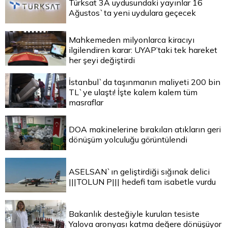
Türksat 3A uydusundaki yayınlar 16
Ağustos`ta yeni uydulara geçecek
Mahkemeden milyonlarca kiracıyı
ilgilendiren karar: UYAP’taki tek hareket
her şeyi değiştirdi
İstanbul`da taşınmanın maliyeti 200 bin
TL`ye ulaştı! İşte kalem kalem tüm
masraflar
DOA makinelerine bırakılan atıkların geri
dönüşüm yolculuğu görüntülendi
ASELSAN`ın geliştirdiği sığınak delici
|||TOLUN P||| hedefi tam isabetle vurdu
Bakanlık desteğiyle kurulan tesiste
Yalova aronyası katma değere dönüşüyor