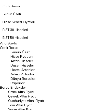
Canlı Borsa
Günün Özeti
Hisse Senedi Fiyatları
BIST 30 Hisseleri
BIST 50 Hisseleri
Ana Sayfa
BIST 100 Hisseleri
Canlı Borsa
Günün Özeti
En Çok Artan Hisseler
Hisse Fiyatları
Artan Hisseler
En Çok Düşen Hisseler
Düşen Hisseler
Hacmi Artanlar
Hacmi Artanlar
Adedi Artanlar
Geçmiş Kapanışlar
Dünya Borsaları
Raporlar
Dünya Borsaları
Borsa
Endeksler
Gram Altın Fiyatı
Raporlar
Çeyrek Altın Fiyatı
Endeksler
Cumhuriyet Altını Fiyatı
Tam Altın Fiyatı
Yarım Altın Fiyatı