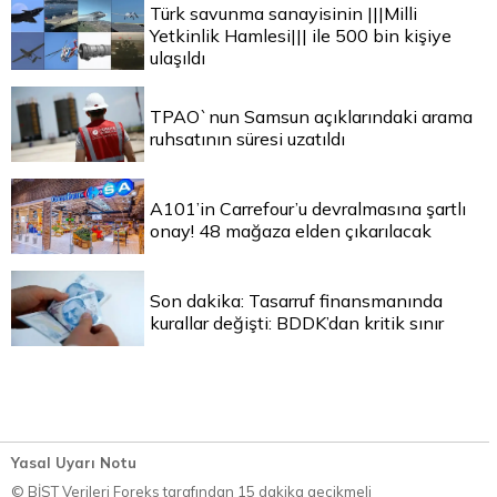
Türk savunma sanayisinin |||Milli
Yetkinlik Hamlesi||| ile 500 bin kişiye
ulaşıldı
TPAO`nun Samsun açıklarındaki arama
ruhsatının süresi uzatıldı
A101’in Carrefour’u devralmasına şartlı
onay! 48 mağaza elden çıkarılacak
Son dakika: Tasarruf finansmanında
kurallar değişti: BDDK’dan kritik sınır
Yasal Uyarı Notu
© BİST Verileri Foreks tarafından 15 dakika gecikmeli