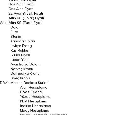
DÖVİZ
Has Altın Fiyatı
Ons Altın Fiyatı
Döviz Kuru
22 Ayar Bilezik Fiyatı
Dolar Kuru
Altın KG (Dolar) Fiyatı
Altın
Altın KG (Euro) Fiyatı
Euro Kuru
Dolar
Euro
Pound Kuru
Sterlin
Kanada Doları
Frank Kuru
İsviçre Frangı
Riyal Kuru
Rus Rublesi
Suudi Riyali
Avustralya Doları
Japon Yeni
Avustralya Doları
Danimarka Kronu Kuru
Norveç Kronu
Danimarka Kronu
Kanada Doları Kuru
İsveç Kronu
Döviz
Merkez Bankası Kurlari
Norveç Kronu Kuru
Altın Hesaplama
İsveç Kronu Kuru
Döviz Çevirici
Yüzde Hesaplama
Japon Yeni Kuru
KDV Hesaplama
İndirim Hesaplama
Serbest Piyasa Döviz Kurları
Maaş Hesaplama