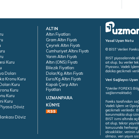
ALTIN
ru
Altın Fiyatları
ru
Gram Altın Fiyatı
Yasal Uyarı Notu
u
Çeyrek Altın Fiyatı
© BİST Verileri Forek
uru
Cumhuriyet Altını Fiyatı
ru
Yarım Altın Fiyatı
BIST piyasalarında ol
esi Kuru
Altın (ONS) Fiyatı
ait olup, bu veriler 
Piyasası, Vadeli İşle
u
Bilezik Fiyatları
dakika gecikmeli veril
ya Doları
Dolar/Kg Altın Fiyatı
ka Kronu Kuru
Euro/Kg Altın Fiyatı
Veri Sağlayıcı Uyar
oları Kuru
Kapalı Çarşı Altın
*(Veriler FOREKS Bilg
Fiyatları
ronu Kuru
sağlanmaktadır)
onu Kuru
UZMANPARA
ni Kuru
Foreks tarafından sa
KÜNYE
Vadeli İşlem ve Opsiy
Piyasa Döviz
gecikmeli verilerdir.
korunmakta olup izins
Bankası Döviz
BIST ismi altında açı
ait olup, tekrar yayı
konusunda herhangi b
aksaklıklar, verinin 
olması, veri yayın si