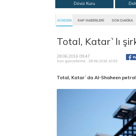
Döviz Kuru
Dol
GÜNDEM
KAP HABERLERİ
SON DAKİKA
Total, Katar`lı şi
28.06.2016 09:47
Son güncelleme : 28.06.2016 10:53
Total, Katar`da Al-Shaheen petrol 