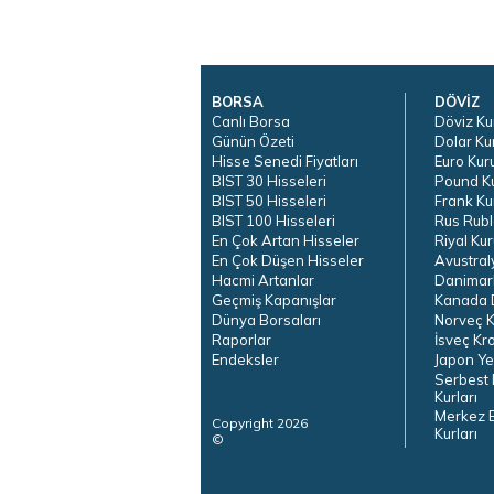
BORSA
DÖVİZ
Canlı Borsa
Döviz Ku
Günün Özeti
Dolar Ku
Hisse Senedi Fiyatları
Euro Kur
BIST 30 Hisseleri
Pound K
BIST 50 Hisseleri
Frank Ku
BIST 100 Hisseleri
Rus Rubl
En Çok Artan Hisseler
Riyal Kur
En Çok Düşen Hisseler
Avustral
Hacmi Artanlar
Danimar
Geçmiş Kapanışlar
Kanada D
Dünya Borsaları
Norveç K
Raporlar
İsveç Kr
Endeksler
Japon Ye
Serbest 
Kurları
Merkez 
Copyright 2026
Kurları
©