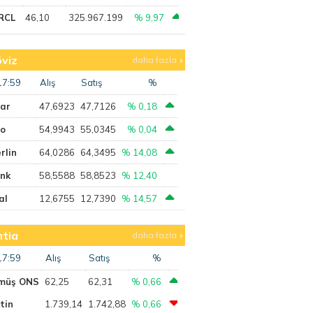
RCL
46,10
325.967.199
% 9,97
viz
daha fazla
17:59
Alış
Satış
%
lar
47,6923
47,7126
% 0,18
ro
54,9943
55,0345
% 0,04
rlin
64,0286
64,3495
% 14,08
ank
58,5588
58,8523
% 12,40
al
12,6755
12,7390
% 14,57
tia
daha fazla
17:59
Alış
Satış
%
müş ONS
62,25
62,31
% 0,66
tin
1.739,14
1.742,88
% 0,66