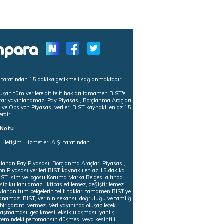
s tarafından 15 dakika gecikmeli sağlanmaktadır.
uşan tüm verilere ait telif hakları tamamen BIST'e
tekrar yayınlanamaz. Pay Piyasası, Borçlanma Araçları
m ve Opsiyon Piyasası verileri BIST kaynaklı en az 15
erdir.
ı Notu
i İletişim Hizmetleri A.Ş. tarafından
ğlanan Pay Piyasası, Borçlanma Araçları Piyasası,
on Piyasası verileri BIST kaynaklı en az 15 dakika
 BIST isim ve logosu Koruma Marka Belgesi altında
iz kullanılamaz, iktibas edilemez, değiştirilemez.
klanan tüm belgelerin telif hakları tamamen BIST'ye
nlanamaz. BIST, verinin sekansı, doğruluğu ve tamlığı
ir garanti vermez. Veri yayınında oluşabilecek
ulaşmaması, gecikmesi, eksik ulaşması, yanlış
stemindeki perfomansın düşmesi veya kesintili