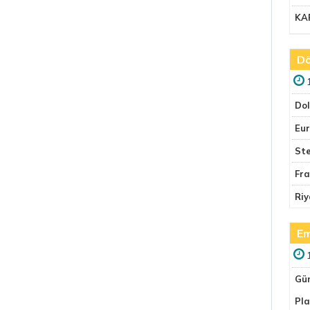
KA
Dö
Do
Eu
Ste
Fr
Riy
Em
Gü
Pla