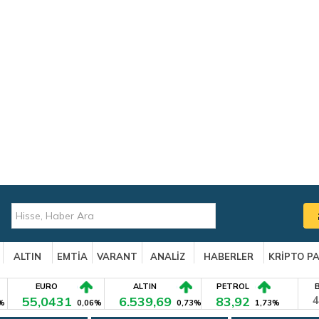
ALTIN
EMTİA
VARANT
ANALİZ
HABERLER
KRİPTO P
EURO
ALTIN
PETROL
55,0431
6.539,69
83,92
4
%
0,06%
0,73%
1,73%