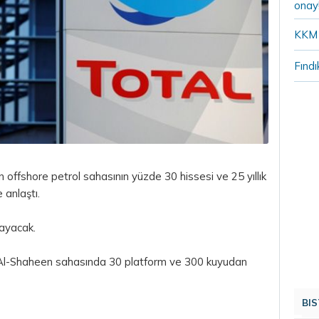
onay
KKM 
Fındı
n offshore petrol sahasının yüzde 30 hissesi ve 25 yıllık
e anlaştı.
layacak.
 Al-Shaheen sahasında 30 platform ve 300 kuyudan
BIS