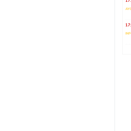
17
AY
17
IN