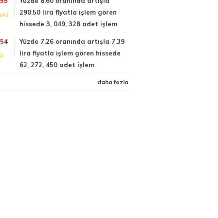
:55
Yüzde 8.60 oranında artışla
290.50 lira fiyatla işlem gören
GAZ
hissede 3, 049, 328 adet işlem
:54
Yüzde 7.26 oranında artışla 7.39
lira fiyatla işlem gören hissede
FO
62, 272, 450 adet işlem
daha fazla