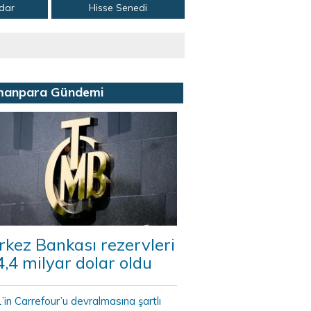
adar
Hisse Senedi
manpara Gündemi
kez Bankası rezervleri
,4 milyar dolar oldu
in Carrefour’u devralmasına şartlı