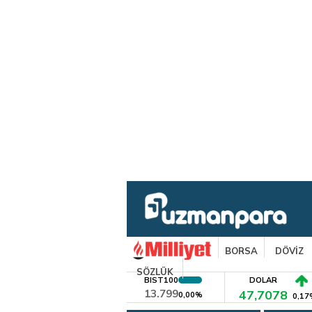
BORSA
DÖVİZ
SÖZLÜK
BIST100
DOLAR
13.799
47,7078
0,00%
0,17