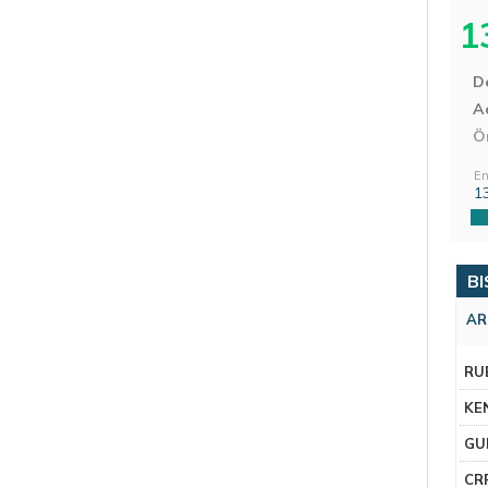
1
D
Aç
Ö
En
1
BI
AR
RU
KE
GU
CR