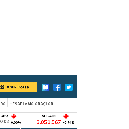
ARA
HESAPLAMA ARAÇLARI
BONO
BITCOIN
0,02
3.051.567
0,00%
-0,74%