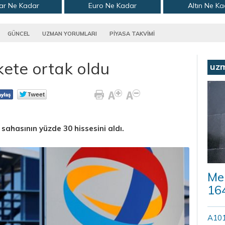
ar Ne Kadar
Euro Ne Kadar
Altın Ne K
GÜNCEL
UZMAN YORUMLARI
PİYASA TAKVİMİ
rkete ortak oldu
uz
sahasının yüzde 30 hissesini aldı.
Mer
164
A101’