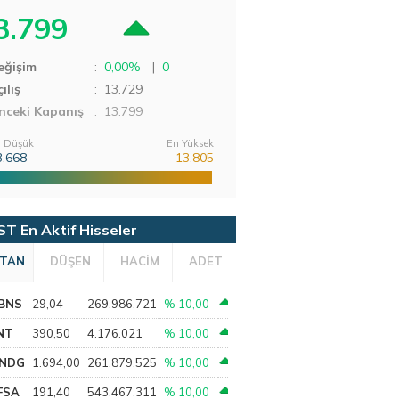
3.799
eğişim
:
0,00%
|
0
ılış
:
13.729
nceki Kapanış
: 13.799
 Düşük
En Yüksek
3.668
13.805
ST En Aktif Hisseler
TAN
DÜŞEN
HACİM
ADET
BNS
29,04
269.986.721
% 10,00
NT
390,50
4.176.021
% 10,00
NDG
1.694,00
261.879.525
% 10,00
FSA
191,40
543.467.311
% 10,00