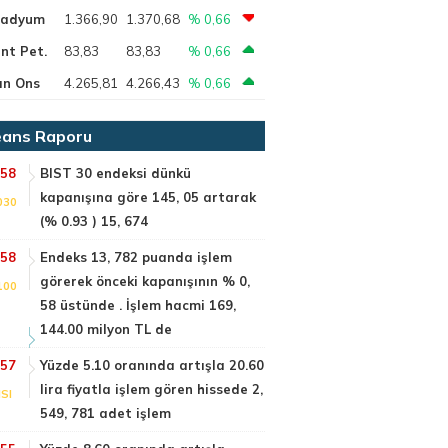
ladyum
1.366,90
1.370,68
% 0,66
nt Pet.
83,83
83,83
% 0,66
ın Ons
4.265,81
4.266,43
% 0,66
ans Raporu
:58
BIST 30 endeksi dünkü
kapanışına göre 145, 05 artarak
030
(% 0.93 ) 15, 674
:58
Endeks 13, 782 puanda işlem
görerek önceki kapanışının % 0,
100
58 üstünde . İşlem hacmi 169,
144.00 milyon TL de
:57
Yüzde 5.10 oranında artışla 20.60
lira fiyatla işlem gören hissede 2,
SI
549, 781 adet işlem