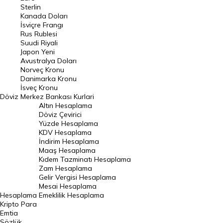
Pound Kuru
Sterlin
Kanada Doları
Frank Kuru
İsviçre Frangı
Riyal Kuru
Rus Rublesi
Suudi Riyali
Avustralya Doları
Japon Yeni
Avustralya Doları
Danimarka Kronu Kuru
Norveç Kronu
Danimarka Kronu
Kanada Doları Kuru
İsveç Kronu
Döviz
Merkez Bankası Kurlari
Norveç Kronu Kuru
Altın Hesaplama
İsveç Kronu Kuru
Döviz Çevirici
Yüzde Hesaplama
Japon Yeni Kuru
KDV Hesaplama
İndirim Hesaplama
Serbest Piyasa Döviz Kurları
Maaş Hesaplama
Kıdem Tazminatı Hesaplama
Merkez Bankası Döviz Kurları
Zam Hesaplama
Gelir Vergisi Hesaplama
ALTIN
Mesai Hesaplama
Hesaplama
Emeklilik Hesaplama
Altın Fiyatları
Kripto Para
Emtia
Gram Altın Fiyatı
Sözlük