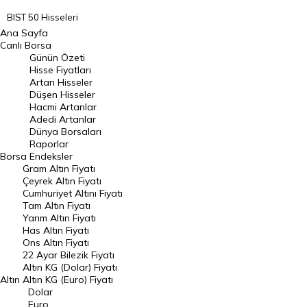
BIST 50 Hisseleri
Ana Sayfa
BIST 100 Hisseleri
Canlı Borsa
Günün Özeti
En Çok Artan Hisseler
Hisse Fiyatları
Artan Hisseler
En Çok Düşen Hisseler
Düşen Hisseler
Hacmi Artanlar
Hacmi Artanlar
Adedi Artanlar
Geçmiş Kapanışlar
Dünya Borsaları
Raporlar
Dünya Borsaları
Borsa
Endeksler
Gram Altın Fiyatı
Raporlar
Çeyrek Altın Fiyatı
Endeksler
Cumhuriyet Altını Fiyatı
Tam Altın Fiyatı
Yarım Altın Fiyatı
DÖVİZ
Has Altın Fiyatı
Ons Altın Fiyatı
Döviz Kuru
22 Ayar Bilezik Fiyatı
Dolar Kuru
Altın KG (Dolar) Fiyatı
Altın
Altın KG (Euro) Fiyatı
Euro Kuru
Dolar
Euro