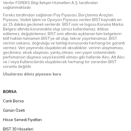
Veriler FOREKS Bilgi İletişim Hizmetleri A.Ş. tarafından
sağlanmaktadır.
Foreks tarafından sağlanan Pay Piyasası, Borçlanma Araçları
Piyasası, Vadeli İşlem ve Opsiyon Piyasası verileri BIST kaynaklı en
az 15 dakika gecikmeli verilerdir. BIST isim ve logosu Koruma Marka
Belgesi altında korunmakta olup izinsiz kullanılamaz, iktibas
edilemez, değiştirilemez. BIST ismi altında açıklanan tüm belgelerin
telif hakları tamamen BIST'ye ait olup, tekrar yayınlanamaz. BIST,
verinin sekansı, doğruluğu ve tamlığı konusunda herhangi bir garanti
vermez. Veri yayınında oluşabilecek aksaklıklar, verinin ulaşmaması,
gecikmesi, eksik ulaşması, yanlış olması, veri yayın sistemindeki
perfomansın düşmesi veya kesintili olması gibi hallerde Alıcı, Alt Alıcı
ve / veya Kullanıcılarda oluşabilecek herhangi bir zarardan BIST
sorumlu değildir.
Uluslarası döviz piyasası kuru
BORSA
Canlı Borsa
Günün Özeti
Hisse Senedi Fiyatları
BIST 30 Hisseleri