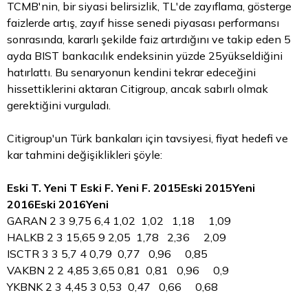
TCMB'nin, bir siyasi belirsizlik, TL'de zayıflama, gösterge
faizlerde artış, zayıf hisse senedi piyasası performansı
sonrasında, kararlı şekilde faiz artırdığını ve takip eden 5
ayda BIST bankacılık endeksinin yüzde 25yükseldiğini
hatırlattı. Bu senaryonun kendini tekrar edeceğini
hissettiklerini aktaran Citigroup, ancak sabırlı olmak
gerektiğini vurguladı.
Citigroup'un Türk bankaları için tavsiyesi, fiyat hedefi ve
kar tahmini değişiklikleri şöyle:
Eski T. Yeni T Eski F. Yeni F. 2015Eski 2015Yeni
2016Eski 2016Yeni
GARAN 2 3 9,75 6,4 1,02 1,02 1,18 1,09
HALKB 2 3 15,65 9 2,05 1,78 2,36 2,09
ISCTR 3 3 5,7 4 0,79 0,77 0,96 0,85
VAKBN 2 2 4,85 3,65 0,81 0,81 0,96 0,9
YKBNK 2 3 4,45 3 0,53 0,47 0,66 0,68