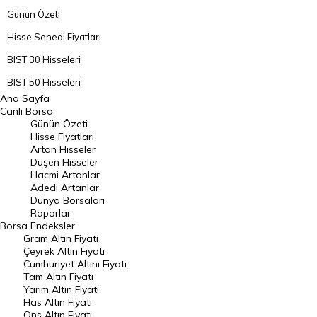
Günün Özeti
Hisse Senedi Fiyatları
BIST 30 Hisseleri
BIST 50 Hisseleri
Ana Sayfa
BIST 100 Hisseleri
Canlı Borsa
Günün Özeti
En Çok Artan Hisseler
Hisse Fiyatları
Artan Hisseler
En Çok Düşen Hisseler
Düşen Hisseler
Hacmi Artanlar
Hacmi Artanlar
Adedi Artanlar
Geçmiş Kapanışlar
Dünya Borsaları
Raporlar
Dünya Borsaları
Borsa
Endeksler
Gram Altın Fiyatı
Raporlar
Çeyrek Altın Fiyatı
Endeksler
Cumhuriyet Altını Fiyatı
Tam Altın Fiyatı
Yarım Altın Fiyatı
DÖVİZ
Has Altın Fiyatı
Ons Altın Fiyatı
Döviz Kuru