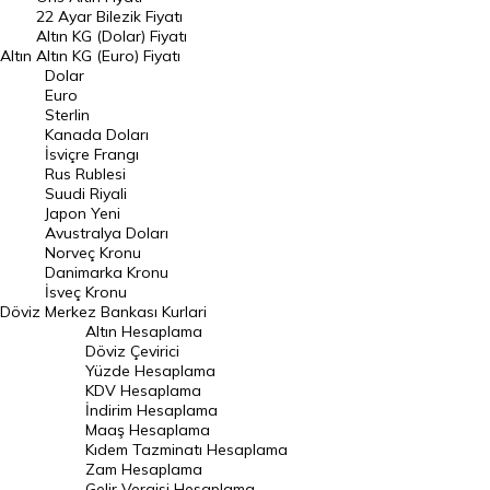
22 Ayar Bilezik Fiyatı
Dolar Kuru
Altın KG (Dolar) Fiyatı
Altın
Altın KG (Euro) Fiyatı
Euro Kuru
Dolar
Euro
Pound Kuru
Sterlin
Kanada Doları
Frank Kuru
İsviçre Frangı
Riyal Kuru
Rus Rublesi
Suudi Riyali
Avustralya Doları
Japon Yeni
Avustralya Doları
Danimarka Kronu Kuru
Norveç Kronu
Danimarka Kronu
Kanada Doları Kuru
İsveç Kronu
Döviz
Merkez Bankası Kurlari
Norveç Kronu Kuru
Altın Hesaplama
İsveç Kronu Kuru
Döviz Çevirici
Yüzde Hesaplama
Japon Yeni Kuru
KDV Hesaplama
İndirim Hesaplama
Serbest Piyasa Döviz Kurları
Maaş Hesaplama
Kıdem Tazminatı Hesaplama
Merkez Bankası Döviz Kurları
Zam Hesaplama
Gelir Vergisi Hesaplama