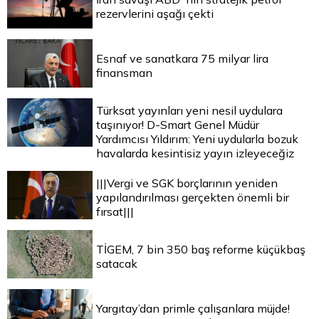
rezervlerini aşağı çekti
Esnaf ve sanatkara 75 milyar lira
finansman
Türksat yayınları yeni nesil uydulara
taşınıyor! D-Smart Genel Müdür
Yardımcısı Yıldırım: Yeni uydularla bozuk
havalarda kesintisiz yayın izleyeceğiz
|||Vergi ve SGK borçlarının yeniden
yapılandırılması gerçekten önemli bir
fırsat|||
TİGEM, 7 bin 350 baş reforme küçükbaş
satacak
Yargıtay’dan primle çalışanlara müjde!