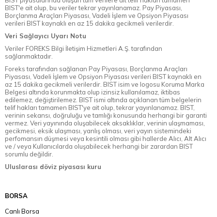
BIST piyasalarında oluşan tüm verilere ait telif hakları tamamen
BIST'e ait olup, bu veriler tekrar yayınlanamaz. Pay Piyasası,
Borçlanma Araçları Piyasası, Vadeli İşlem ve Opsiyon Piyasası
verileri BIST kaynaklı en az 15 dakika gecikmeli verilerdir.
Veri Sağlayıcı Uyarı Notu
Veriler FOREKS Bilgi İletişim Hizmetleri A.Ş. tarafından
sağlanmaktadır.
Foreks tarafından sağlanan Pay Piyasası, Borçlanma Araçları
Piyasası, Vadeli İşlem ve Opsiyon Piyasası verileri BIST kaynaklı en
az 15 dakika gecikmeli verilerdir. BIST isim ve logosu Koruma Marka
Belgesi altında korunmakta olup izinsiz kullanılamaz, iktibas
edilemez, değiştirilemez. BIST ismi altında açıklanan tüm belgelerin
telif hakları tamamen BIST'ye ait olup, tekrar yayınlanamaz. BIST,
verinin sekansı, doğruluğu ve tamlığı konusunda herhangi bir garanti
vermez. Veri yayınında oluşabilecek aksaklıklar, verinin ulaşmaması,
gecikmesi, eksik ulaşması, yanlış olması, veri yayın sistemindeki
perfomansın düşmesi veya kesintili olması gibi hallerde Alıcı, Alt Alıcı
ve / veya Kullanıcılarda oluşabilecek herhangi bir zarardan BIST
sorumlu değildir.
Uluslarası döviz piyasası kuru
BORSA
Canlı Borsa