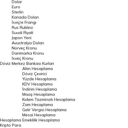
Dolar
Euro
Pound Kuru
Sterlin
Kanada Doları
Frank Kuru
İsviçre Frangı
Riyal Kuru
Rus Rublesi
Suudi Riyali
Avustralya Doları
Japon Yeni
Avustralya Doları
Danimarka Kronu Kuru
Norveç Kronu
Danimarka Kronu
Kanada Doları Kuru
İsveç Kronu
Döviz
Merkez Bankası Kurlari
Norveç Kronu Kuru
Altın Hesaplama
İsveç Kronu Kuru
Döviz Çevirici
Yüzde Hesaplama
Japon Yeni Kuru
KDV Hesaplama
İndirim Hesaplama
Serbest Piyasa Döviz Kurları
Maaş Hesaplama
Kıdem Tazminatı Hesaplama
Merkez Bankası Döviz Kurları
Zam Hesaplama
Gelir Vergisi Hesaplama
ALTIN
Mesai Hesaplama
Hesaplama
Emeklilik Hesaplama
Altın Fiyatları
Kripto Para