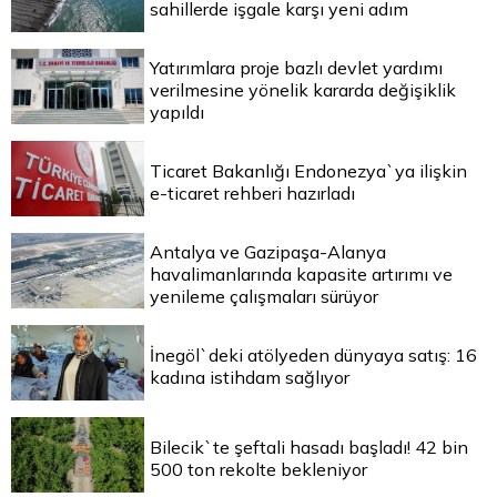
sahillerde işgale karşı yeni adım
Yatırımlara proje bazlı devlet yardımı
verilmesine yönelik kararda değişiklik
yapıldı
Ticaret Bakanlığı Endonezya`ya ilişkin
e-ticaret rehberi hazırladı
Antalya ve Gazipaşa-Alanya
havalimanlarında kapasite artırımı ve
yenileme çalışmaları sürüyor
İnegöl`deki atölyeden dünyaya satış: 16
kadına istihdam sağlıyor
Bilecik`te şeftali hasadı başladı! 42 bin
500 ton rekolte bekleniyor