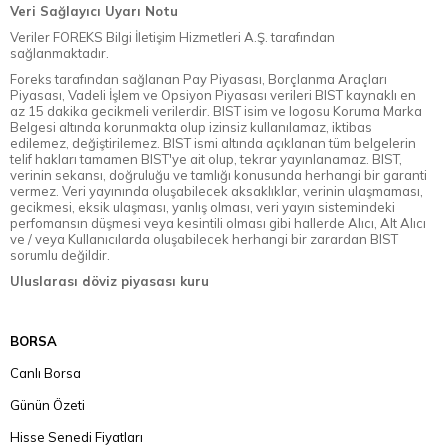
Veri Sağlayıcı Uyarı Notu
Veriler FOREKS Bilgi İletişim Hizmetleri A.Ş. tarafından
sağlanmaktadır.
Foreks tarafından sağlanan Pay Piyasası, Borçlanma Araçları
Piyasası, Vadeli İşlem ve Opsiyon Piyasası verileri BIST kaynaklı en
az 15 dakika gecikmeli verilerdir. BIST isim ve logosu Koruma Marka
Belgesi altında korunmakta olup izinsiz kullanılamaz, iktibas
edilemez, değiştirilemez. BIST ismi altında açıklanan tüm belgelerin
telif hakları tamamen BIST'ye ait olup, tekrar yayınlanamaz. BIST,
verinin sekansı, doğruluğu ve tamlığı konusunda herhangi bir garanti
vermez. Veri yayınında oluşabilecek aksaklıklar, verinin ulaşmaması,
gecikmesi, eksik ulaşması, yanlış olması, veri yayın sistemindeki
perfomansın düşmesi veya kesintili olması gibi hallerde Alıcı, Alt Alıcı
ve / veya Kullanıcılarda oluşabilecek herhangi bir zarardan BIST
sorumlu değildir.
Uluslarası döviz piyasası kuru
BORSA
Canlı Borsa
Günün Özeti
Hisse Senedi Fiyatları