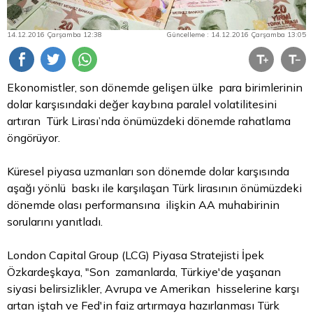
14.12.2016 Çarşamba 12:38
Güncelleme : 14.12.2016 Çarşamba 13:05
Ekonomistler, son dönemde gelişen ülke para birimlerinin
dolar
karşısındaki değer kaybına paralel volatilitesini
artıran Türk Lirası’nda önümüzdeki dönemde rahatlama
öngörüyor.
Küresel piyasa uzmanları son dönemde dolar karşısında
aşağı yönlü baskı ile karşılaşan Türk lirasının önümüzdeki
dönemde olası performansına ilişkin AA muhabirinin
sorularını yanıtladı.
London Capital Group (LCG) Piyasa Stratejisti İpek
Özkardeşkaya, "Son zamanlarda, Türkiye'de yaşanan
siyasi belirsizlikler, Avrupa ve Amerikan hisselerine karşı
artan iştah ve Fed'in faiz artırmaya hazırlanması Türk