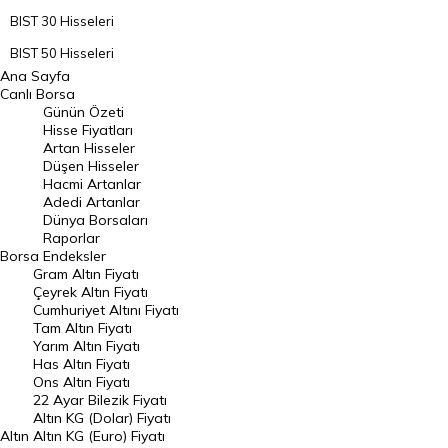
BIST 30 Hisseleri
BIST 50 Hisseleri
Ana Sayfa
BIST 100 Hisseleri
Canlı Borsa
Günün Özeti
En Çok Artan Hisseler
Hisse Fiyatları
Artan Hisseler
En Çok Düşen Hisseler
Düşen Hisseler
Hacmi Artanlar
Hacmi Artanlar
Adedi Artanlar
Geçmiş Kapanışlar
Dünya Borsaları
Raporlar
Dünya Borsaları
Borsa
Endeksler
Gram Altın Fiyatı
Raporlar
Çeyrek Altın Fiyatı
Endeksler
Cumhuriyet Altını Fiyatı
Tam Altın Fiyatı
Yarım Altın Fiyatı
DÖVİZ
Has Altın Fiyatı
Ons Altın Fiyatı
Döviz Kuru
22 Ayar Bilezik Fiyatı
Dolar Kuru
Altın KG (Dolar) Fiyatı
Altın
Altın KG (Euro) Fiyatı
Euro Kuru