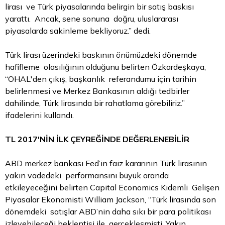
lirası ve Türk piyasalarında belirgin bir satış baskısı
yarattı. Ancak, sene sonuna doğru, uluslararası
piyasalarda sakinleme bekliyoruz.” dedi.
Türk lirası üzerindeki baskının önümüzdeki dönemde
hafifleme olasılığının olduğunu belirten Özkardeşkaya,
“OHAL'den çıkış, başkanlık referandumu için tarihin
belirlenmesi ve Merkez Bankasının aldığı tedbirler
dahilinde, Türk lirasında bir rahatlama görebiliriz.”
ifadelerini kullandı.
TL 2017'NİN İLK ÇEYREĞİNDE DEĞERLENEBİLİR
ABD merkez bankası Fed’in faiz kararının Türk lirasının
yakın vadedeki performansını büyük oranda
etkileyeceğini belirten Capital Economics Kıdemli Gelişen
Piyasalar Ekonomisti William Jackson, “Türk lirasında son
dönemdeki satışlar ABD’nin daha sıkı bir para politikası
izleyebileceği beklentisi ile gerçekleşmişti. Yakın