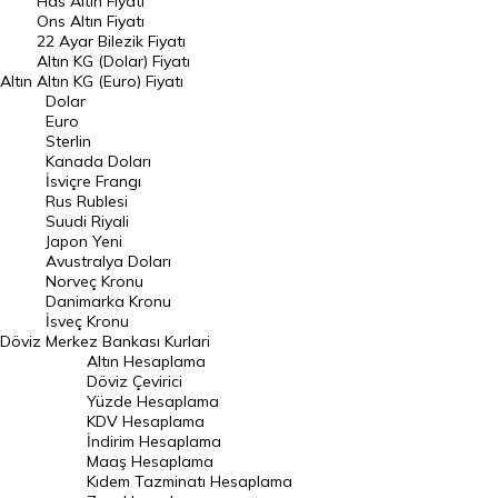
Has Altın Fiyatı
Ons Altın Fiyatı
Döviz Kuru
22 Ayar Bilezik Fiyatı
Dolar Kuru
Altın KG (Dolar) Fiyatı
Altın
Altın KG (Euro) Fiyatı
Euro Kuru
Dolar
Euro
Pound Kuru
Sterlin
Kanada Doları
Frank Kuru
İsviçre Frangı
Riyal Kuru
Rus Rublesi
Suudi Riyali
Avustralya Doları
Japon Yeni
Avustralya Doları
Danimarka Kronu Kuru
Norveç Kronu
Danimarka Kronu
Kanada Doları Kuru
İsveç Kronu
Döviz
Merkez Bankası Kurlari
Norveç Kronu Kuru
Altın Hesaplama
İsveç Kronu Kuru
Döviz Çevirici
Yüzde Hesaplama
Japon Yeni Kuru
KDV Hesaplama
İndirim Hesaplama
Serbest Piyasa Döviz Kurları
Maaş Hesaplama
Kıdem Tazminatı Hesaplama
Merkez Bankası Döviz Kurları