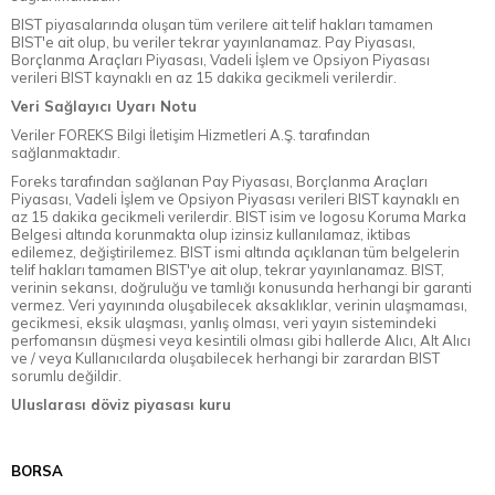
BIST piyasalarında oluşan tüm verilere ait telif hakları tamamen
BIST'e ait olup, bu veriler tekrar yayınlanamaz. Pay Piyasası,
Borçlanma Araçları Piyasası, Vadeli İşlem ve Opsiyon Piyasası
verileri BIST kaynaklı en az 15 dakika gecikmeli verilerdir.
Veri Sağlayıcı Uyarı Notu
Veriler FOREKS Bilgi İletişim Hizmetleri A.Ş. tarafından
sağlanmaktadır.
Foreks tarafından sağlanan Pay Piyasası, Borçlanma Araçları
Piyasası, Vadeli İşlem ve Opsiyon Piyasası verileri BIST kaynaklı en
az 15 dakika gecikmeli verilerdir. BIST isim ve logosu Koruma Marka
Belgesi altında korunmakta olup izinsiz kullanılamaz, iktibas
edilemez, değiştirilemez. BIST ismi altında açıklanan tüm belgelerin
telif hakları tamamen BIST'ye ait olup, tekrar yayınlanamaz. BIST,
verinin sekansı, doğruluğu ve tamlığı konusunda herhangi bir garanti
vermez. Veri yayınında oluşabilecek aksaklıklar, verinin ulaşmaması,
gecikmesi, eksik ulaşması, yanlış olması, veri yayın sistemindeki
perfomansın düşmesi veya kesintili olması gibi hallerde Alıcı, Alt Alıcı
ve / veya Kullanıcılarda oluşabilecek herhangi bir zarardan BIST
sorumlu değildir.
Uluslarası döviz piyasası kuru
BORSA