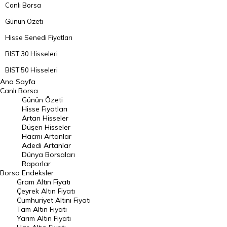
Canlı Borsa
Günün Özeti
Hisse Senedi Fiyatları
BIST 30 Hisseleri
BIST 50 Hisseleri
Ana Sayfa
BIST 100 Hisseleri
Canlı Borsa
Günün Özeti
En Çok Artan Hisseler
Hisse Fiyatları
Artan Hisseler
En Çok Düşen Hisseler
Düşen Hisseler
Hacmi Artanlar
Hacmi Artanlar
Adedi Artanlar
Geçmiş Kapanışlar
Dünya Borsaları
Raporlar
Dünya Borsaları
Borsa
Endeksler
Gram Altın Fiyatı
Raporlar
Çeyrek Altın Fiyatı
Endeksler
Cumhuriyet Altını Fiyatı
Tam Altın Fiyatı
Yarım Altın Fiyatı
DÖVİZ