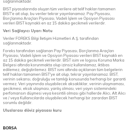
sağlanmaktadır.
BIST piyasalarında oluşan tüm verilere ait telif hakları tamamen
BIST'e ait olup, bu veriler tekrar yayınlanamaz. Pay Piyasası,
Borçlanma Araçları Piyasası, Vadeli İşlem ve Opsiyon Piyasası
verileri BIST kaynaklı en az 15 dakika gecikmeli verilerdir.
Veri Sağlayıcı Uyarı Notu
Veriler FOREKS Bilgi İletişim Hizmetleri A.Ş. tarafından
sağlanmaktadır.
Foreks tarafından sağlanan Pay Piyasası, Borçlanma Araçları
Piyasası, Vadeli İşlem ve Opsiyon Piyasası verileri BIST kaynaklı en
az 15 dakika gecikmeli verilerdir. BIST isim ve logosu Koruma Marka
Belgesi altında korunmakta olup izinsiz kullanılamaz, iktibas
edilemez, değiştirilemez. BIST ismi altında açıklanan tüm belgelerin
telif hakları tamamen BIST'ye ait olup, tekrar yayınlanamaz. BIST,
verinin sekansı, doğruluğu ve tamlığı konusunda herhangi bir garanti
vermez. Veri yayınında oluşabilecek aksaklıklar, verinin ulaşmaması,
gecikmesi, eksik ulaşması, yanlış olması, veri yayın sistemindeki
perfomansın düşmesi veya kesintili olması gibi hallerde Alıcı, Alt Alıcı
ve / veya Kullanıcılarda oluşabilecek herhangi bir zarardan BIST
sorumlu değildir.
Uluslarası döviz piyasası kuru
BORSA