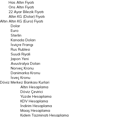
Has Altın Fiyatı
Ons Altın Fiyatı
Döviz Kuru
22 Ayar Bilezik Fiyatı
Dolar Kuru
Altın KG (Dolar) Fiyatı
Altın
Altın KG (Euro) Fiyatı
Euro Kuru
Dolar
Euro
Pound Kuru
Sterlin
Kanada Doları
Frank Kuru
İsviçre Frangı
Riyal Kuru
Rus Rublesi
Suudi Riyali
Avustralya Doları
Japon Yeni
Avustralya Doları
Danimarka Kronu Kuru
Norveç Kronu
Danimarka Kronu
Kanada Doları Kuru
İsveç Kronu
Döviz
Merkez Bankası Kurlari
Norveç Kronu Kuru
Altın Hesaplama
İsveç Kronu Kuru
Döviz Çevirici
Yüzde Hesaplama
Japon Yeni Kuru
KDV Hesaplama
İndirim Hesaplama
Serbest Piyasa Döviz Kurları
Maaş Hesaplama
Kıdem Tazminatı Hesaplama
Merkez Bankası Döviz Kurları