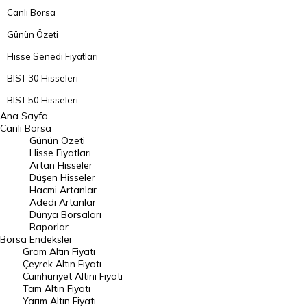
Canlı Borsa
Günün Özeti
Hisse Senedi Fiyatları
BIST 30 Hisseleri
BIST 50 Hisseleri
Ana Sayfa
BIST 100 Hisseleri
Canlı Borsa
Günün Özeti
En Çok Artan Hisseler
Hisse Fiyatları
Artan Hisseler
En Çok Düşen Hisseler
Düşen Hisseler
Hacmi Artanlar
Hacmi Artanlar
Adedi Artanlar
Geçmiş Kapanışlar
Dünya Borsaları
Raporlar
Dünya Borsaları
Borsa
Endeksler
Gram Altın Fiyatı
Raporlar
Çeyrek Altın Fiyatı
Endeksler
Cumhuriyet Altını Fiyatı
Tam Altın Fiyatı
Yarım Altın Fiyatı
DÖVİZ