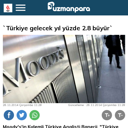
`Türkiye gelecek yıl yüzde 2.8 büyür`
26.11.2014 Çarşamba 11:28
Güncelleme : 26.11.2014 Çarşamba 11:28
Moody's'in Kıdemli Türkiye Analisti Banerji "Türkiye