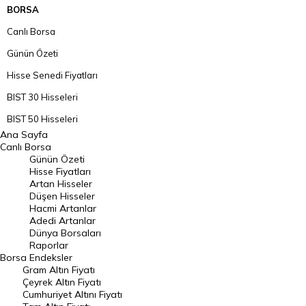
BORSA
Canlı Borsa
Günün Özeti
Hisse Senedi Fiyatları
BIST 30 Hisseleri
BIST 50 Hisseleri
Ana Sayfa
BIST 100 Hisseleri
Canlı Borsa
Günün Özeti
En Çok Artan Hisseler
Hisse Fiyatları
Artan Hisseler
En Çok Düşen Hisseler
Düşen Hisseler
Hacmi Artanlar
Hacmi Artanlar
Adedi Artanlar
Geçmiş Kapanışlar
Dünya Borsaları
Raporlar
Dünya Borsaları
Borsa
Endeksler
Gram Altın Fiyatı
Raporlar
Çeyrek Altın Fiyatı
Endeksler
Cumhuriyet Altını Fiyatı