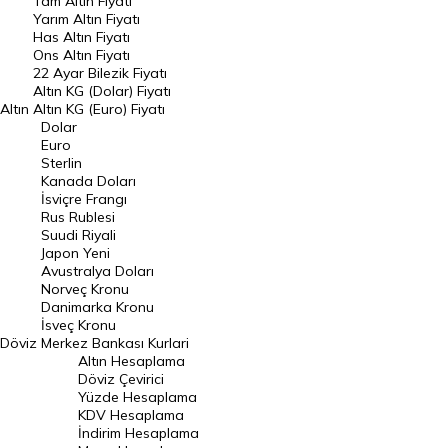
Tam Altın Fiyatı
Yarım Altın Fiyatı
DÖVİZ
Has Altın Fiyatı
Ons Altın Fiyatı
Döviz Kuru
22 Ayar Bilezik Fiyatı
Dolar Kuru
Altın KG (Dolar) Fiyatı
Altın
Altın KG (Euro) Fiyatı
Euro Kuru
Dolar
Euro
Pound Kuru
Sterlin
Kanada Doları
Frank Kuru
İsviçre Frangı
Riyal Kuru
Rus Rublesi
Suudi Riyali
Avustralya Doları
Japon Yeni
Avustralya Doları
Danimarka Kronu Kuru
Norveç Kronu
Danimarka Kronu
Kanada Doları Kuru
İsveç Kronu
Döviz
Merkez Bankası Kurlari
Norveç Kronu Kuru
Altın Hesaplama
İsveç Kronu Kuru
Döviz Çevirici
Yüzde Hesaplama
Japon Yeni Kuru
KDV Hesaplama
İndirim Hesaplama
Serbest Piyasa Döviz Kurları