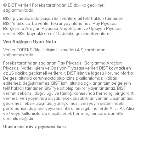
© BİST Verileri Foreks tarafından 15 dakika gecikmeli
sağlanmaktadır.
BIST piyasalarında oluşan tüm verilere ait telif hakları tamamen
BIST'e ait olup, bu veriler tekrar yayınlanamaz. Pay Piyasası,
Borçlanma Araçları Piyasası, Vadeli İşlem ve Opsiyon Piyasası
verileri BIST kaynaklı en az 15 dakika gecikmeli verilerdir.
Veri Sağlayıcı Uyarı Notu
Veriler FOREKS Bilgi İletişim Hizmetleri A.Ş. tarafından
sağlanmaktadır.
Foreks tarafından sağlanan Pay Piyasası, Borçlanma Araçları
Piyasası, Vadeli İşlem ve Opsiyon Piyasası verileri BIST kaynaklı en
az 15 dakika gecikmeli verilerdir. BIST isim ve logosu Koruma Marka
Belgesi altında korunmakta olup izinsiz kullanılamaz, iktibas
edilemez, değiştirilemez. BIST ismi altında açıklanan tüm belgelerin
telif hakları tamamen BIST'ye ait olup, tekrar yayınlanamaz. BIST,
verinin sekansı, doğruluğu ve tamlığı konusunda herhangi bir garanti
vermez. Veri yayınında oluşabilecek aksaklıklar, verinin ulaşmaması,
gecikmesi, eksik ulaşması, yanlış olması, veri yayın sistemindeki
perfomansın düşmesi veya kesintili olması gibi hallerde Alıcı, Alt Alıcı
ve / veya Kullanıcılarda oluşabilecek herhangi bir zarardan BIST
sorumlu değildir.
Uluslarası döviz piyasası kuru