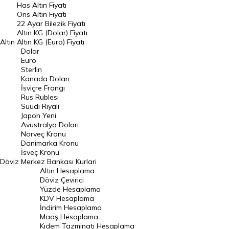
Has Altın Fiyatı
Ons Altın Fiyatı
Döviz Kuru
22 Ayar Bilezik Fiyatı
Dolar Kuru
Altın KG (Dolar) Fiyatı
Altın
Altın KG (Euro) Fiyatı
Euro Kuru
Dolar
Euro
Pound Kuru
Sterlin
Kanada Doları
Frank Kuru
İsviçre Frangı
Riyal Kuru
Rus Rublesi
Suudi Riyali
Avustralya Doları
Japon Yeni
Avustralya Doları
Danimarka Kronu Kuru
Norveç Kronu
Danimarka Kronu
Kanada Doları Kuru
İsveç Kronu
Döviz
Merkez Bankası Kurlari
Norveç Kronu Kuru
Altın Hesaplama
İsveç Kronu Kuru
Döviz Çevirici
Yüzde Hesaplama
Japon Yeni Kuru
KDV Hesaplama
İndirim Hesaplama
Serbest Piyasa Döviz Kurları
Maaş Hesaplama
Kıdem Tazminatı Hesaplama
Merkez Bankası Döviz Kurları