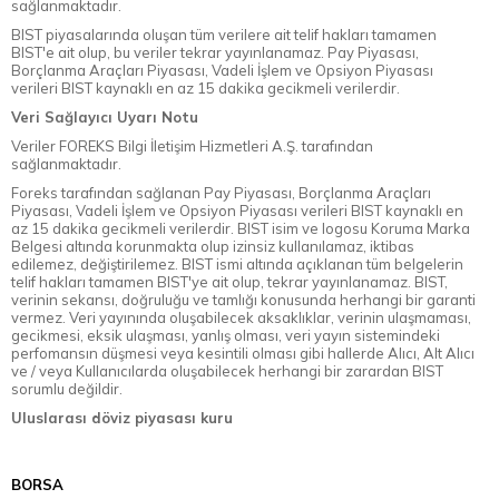
sağlanmaktadır.
BIST piyasalarında oluşan tüm verilere ait telif hakları tamamen
BIST'e ait olup, bu veriler tekrar yayınlanamaz. Pay Piyasası,
Borçlanma Araçları Piyasası, Vadeli İşlem ve Opsiyon Piyasası
verileri BIST kaynaklı en az 15 dakika gecikmeli verilerdir.
Veri Sağlayıcı Uyarı Notu
Veriler FOREKS Bilgi İletişim Hizmetleri A.Ş. tarafından
sağlanmaktadır.
Foreks tarafından sağlanan Pay Piyasası, Borçlanma Araçları
Piyasası, Vadeli İşlem ve Opsiyon Piyasası verileri BIST kaynaklı en
az 15 dakika gecikmeli verilerdir. BIST isim ve logosu Koruma Marka
Belgesi altında korunmakta olup izinsiz kullanılamaz, iktibas
edilemez, değiştirilemez. BIST ismi altında açıklanan tüm belgelerin
telif hakları tamamen BIST'ye ait olup, tekrar yayınlanamaz. BIST,
verinin sekansı, doğruluğu ve tamlığı konusunda herhangi bir garanti
vermez. Veri yayınında oluşabilecek aksaklıklar, verinin ulaşmaması,
gecikmesi, eksik ulaşması, yanlış olması, veri yayın sistemindeki
perfomansın düşmesi veya kesintili olması gibi hallerde Alıcı, Alt Alıcı
ve / veya Kullanıcılarda oluşabilecek herhangi bir zarardan BIST
sorumlu değildir.
Uluslarası döviz piyasası kuru
BORSA