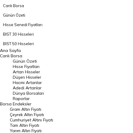
Canlı Borsa
Günün Özeti
Hisse Senedi Fiyatları
BIST 30 Hisseleri
BIST 50 Hisseleri
Ana Sayfa
BIST 100 Hisseleri
Canlı Borsa
Günün Özeti
En Çok Artan Hisseler
Hisse Fiyatları
Artan Hisseler
En Çok Düşen Hisseler
Düşen Hisseler
Hacmi Artanlar
Hacmi Artanlar
Adedi Artanlar
Geçmiş Kapanışlar
Dünya Borsaları
Raporlar
Dünya Borsaları
Borsa
Endeksler
Gram Altın Fiyatı
Raporlar
Çeyrek Altın Fiyatı
Endeksler
Cumhuriyet Altını Fiyatı
Tam Altın Fiyatı
Yarım Altın Fiyatı
DÖVİZ