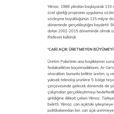
Yılmaz, 1986 yılından başlayarak 13
özel işbirliği projesinin uygulama sözle
sözleşme büyüklüğünün 115 milyar dol
döneminde gerçekleştiğini kaydetti.
B
doları 2002-2015 döneminde olmak üz
ifadesini kullandı.
'CARİ AÇIK ÜRETMEYEN BÜYÜMEY
Üretim Paketinin ana başlıklarının sor
fedakarlıktan kaçınmadıklarını, Ar-Ge'n
atacakları, bununla birlikte üretim, iş ve
yüksek teknoloji ürünlere 5. bölge teşvi
çerçevesinde gelecek dönemde de yükse
çalışmaları gerçekleştirmeyi hedefledik
girildiğine dikkati çeken Yılmaz, Türki
belirtti. Yılmaz, cari açıktaki iyileşm
politikalarından biri; cari açık üretm