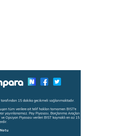
s tarafından 15 dakika gecikmeli sağlanmaktadır.
uşan tüm verilere ait telif hakları tamamen BIST'e
tekrar yayınlanamaz. Pay Piyasası, Borçlanma Araçları
m ve Opsiyon Piyasası verileri BIST kaynaklı en az 15
erdir.
ı Notu