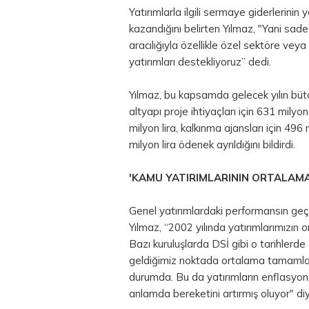
Yatırımlarla ilgili sermaye giderlerinin
kazandığını belirten Yılmaz, "Yani sa
aracılığıyla özellikle özel sektöre vey
yatırımları destekliyoruz” dedi.
Yılmaz, bu kapsamda gelecek yılın bütç
altyapı proje ihtiyaçları için 631 milyo
milyon lira, kalkınma ajansları için 49
milyon lira ödenek ayrıldığını bildirdi.
'KAMU YATIRIMLARININ ORTALAM
Genel yatırımlardaki performansın geç
Yılmaz, “2002 yılında yatırımlarımızın
Bazı kuruluşlarda DSİ gibi o tarihlerde
geldiğimiz noktada ortalama tamamlan
durumda. Bu da yatırımların enflasyonist 
anlamda bereketini artırmış oluyor" di