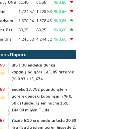
müş ONS
61,48
61,55
% 0,66
tin
1.724,87
1.729,86
% 0,66
ladyum
1.370,94
1.378,43
% 0,66
nt Pet.
83,25
83,25
% 0,66
ın Ons
4.243,68
4.244,32
% 0,66
ans Raporu
:58
BIST 30 endeksi dünkü
kapanışına göre 145, 05 artarak
030
(% 0.93 ) 15, 674
:58
Endeks 13, 782 puanda işlem
görerek önceki kapanışının % 0,
100
58 üstünde . İşlem hacmi 169,
144.00 milyon TL de
:57
Yüzde 5.10 oranında artışla 20.60
lira fiyatla işlem gören hissede 2,
SI