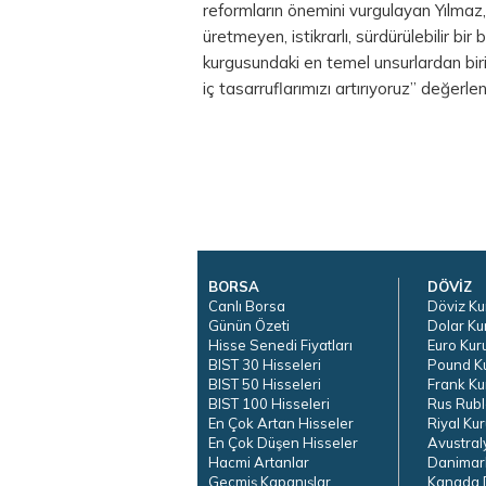
reformların önemini vurgulayan Yılmaz, 
üretmeyen, istikrarlı, sürdürülebilir b
kurgusundaki en temel unsurlardan birid
iç tasarruflarımızı artırıyoruz” değerl
BORSA
DÖVİZ
Canlı Borsa
Döviz Ku
Günün Özeti
Dolar Ku
Hisse Senedi Fiyatları
Euro Kur
BIST 30 Hisseleri
Pound K
BIST 50 Hisseleri
Frank Ku
BIST 100 Hisseleri
Rus Rubl
En Çok Artan Hisseler
Riyal Kur
En Çok Düşen Hisseler
Avustral
Hacmi Artanlar
Danimar
Geçmiş Kapanışlar
Kanada D