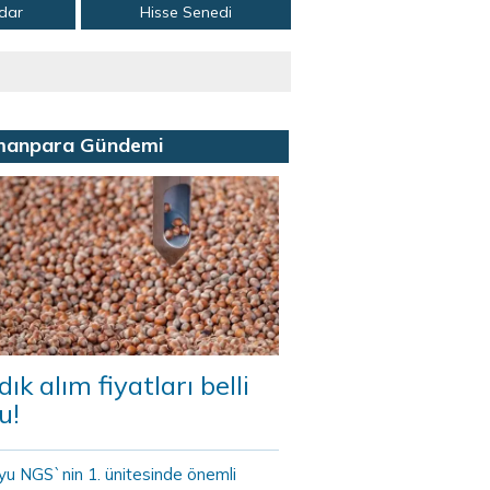
adar
Hisse Senedi
manpara Gündemi
dık alım fiyatları belli
u!
yu NGS`nin 1. ünitesinde önemli