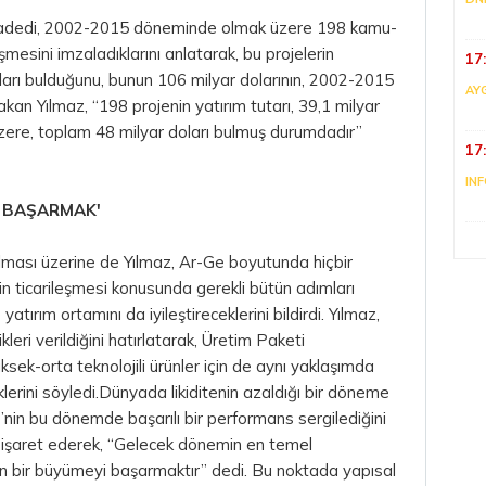
3 adedi, 2002-2015 döneminde olmak üzere 198 kamu-
şmesini imzaladıklarını anlatarak, bu projelerin
17
arı bulduğunu, bunun 106 milyar dolarının, 2002-2015
AY
akan
Yılmaz, “198 projenin yatırım tutarı, 39,1 milyar
ere, toplam 48 milyar doları bulmuş durumdadır”
17
IN
İ BAŞARMAK'
ulması üzerine de Yılmaz, Ar-Ge boyutunda hiçbir
in ticarileşmesi konusunda gerekli bütün adımları
 yatırım ortamını da iyileştireceklerini bildirdi. Yılmaz,
kleri verildiğini hatırlatarak, Üretim Paketi
k-orta teknolojili ürünler için de aynı yaklaşımda
lerini söyledi.Dünyada likiditenin azaldığı bir döneme
ye’nin bu dönemde başarılı bir performans sergilediğini
eye işaret ederek, “Gelecek dönemin en temel
eyen bir büyümeyi başarmaktır” dedi. Bu noktada yapısal