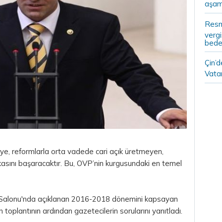
aşam
Resm
vergi
bedel
Çin’
Vatan
ye, reformlarla orta vadede cari açık üretmeyen,
atikasını başaracaktır. Bu, OVP’nin kurgusundaki en temel
s Salonu'nda açıklanan 2016-2018 dönemini kapsayan
 toplantının ardından gazetecilerin sorularını yanıtladı.