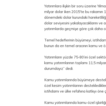
Yatırımlara ilişkin bir soru üzerine Yı
milyar
dolar
iken 2015'te bu rakamın 149
dönemdeki dolar kurundaki hareketlili
dolar seviyesini yakalayacaklarını ve a
yatırımlarda geçmişe göre çok daha ol
Temel hedeflerinin büyümeyi, istihdam
bunun da en temel aracının kamu ve öz
Yatırımların yüzde 75-80’ini özel sektö
kamu yatırımlarının toplamı 11,5 milyar
durumdayız” dedi.
Kamu yatırımlarında büyümeye destek 
özel kesim yatırımlarının destekledikleri
istihdamı ve ülke refahına katkıyı öne çı
Kamu yatırımlarında kamu-özel işbirliği