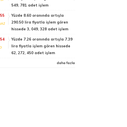
549, 781 adet işlem
:55
Yüzde 8.60 oranında artışla
290.50 lira fiyatla işlem gören
GAZ
hissede 3, 049, 328 adet işlem
:54
Yüzde 7.26 oranında artışla 7.39
lira fiyatla işlem gören hissede
FO
62, 272, 450 adet işlem
daha fazla