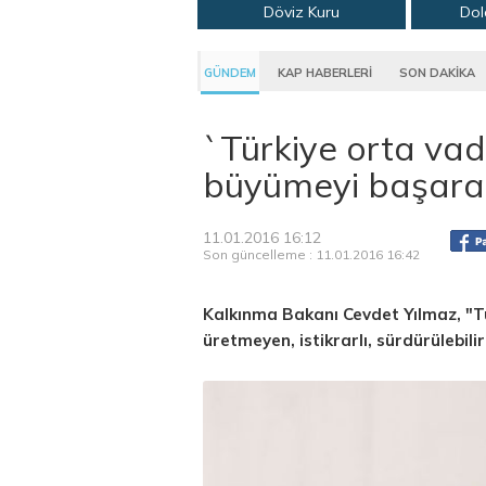
Döviz Kuru
Dol
GÜNDEM
KAP HABERLERİ
SON DAKİKA
`Türkiye orta va
büyümeyi başara
11.01.2016 16:12
Son güncelleme : 11.01.2016 16:42
Kalkınma Bakanı Cevdet Yılmaz, "Tü
üretmeyen, istikrarlı, sürdürülebili