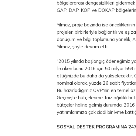
bölgelerarası dengesizlikleri gidermek i
GAP, DAP, KOP ve DOKAP bölgelerine ka
Yılmaz, proje bazında ise öncelikleri
projeler, birbirleriyle bağlantılı ve eş 
dönüşüm ve bilgi toplumuna yönelik, A
Yılmaz, şöyle devam etti:
"2015 yılında başlangıç ödeneğimiz yat
lira
iken bunu 2016 için 50 milyar 559 mi
ettiğinizde bu daha da yükselecektir. Ç
nominal olarak, yüzde 26 sabit fiyatla
Bu hazırladığımız OVP'nin en temel özelli
Geçmişte bütçelerimiz faiz ağırlıklı büt
bütçeler haline gelmiş durumda. 2016 yı
yatırımlarımıza çok ciddi bir ivme kattığ
SOSYAL DESTEK PROGRAMINA 247