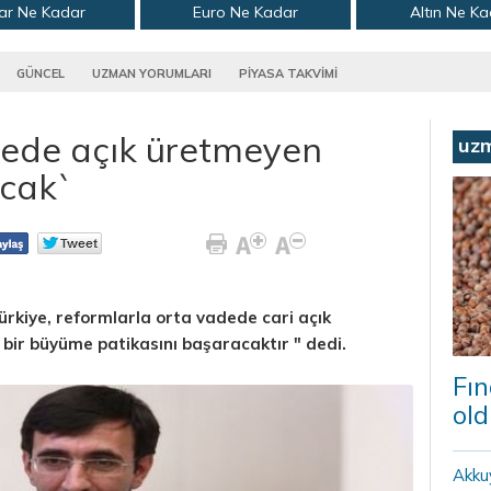
ar Ne Kadar
Euro Ne Kadar
Altın Ne K
GÜNCEL
UZMAN YORUMLARI
PİYASA TAKVİMİ
dede açık üretmeyen
uz
cak`
rkiye, reformlarla orta vadede cari açık
r bir büyüme patikasını başaracaktır " dedi.
Fın
old
Akku