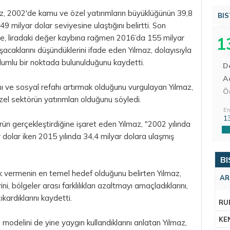
lmaz, 2002'de kamu ve özel yatırımların büyüklüğünün 39,8
BIS
 milyar dolar seviyesine ulaştığını belirtti. Son
ğe, liradaki değer kaybına rağmen 2016’da 155 milyar
1
şacaklarını düşündüklerini ifade eden Yılmaz, dolayısıyla
umlu bir noktada bulunulduğunu kaydetti.
D
Aç
ı ve sosyal refahı artırmak olduğunu vurgulayan Yılmaz,
Ö
el sektörün yatırımları olduğunu söyledi.
En
1
rün gerçekleştirdiğine işaret eden Yılmaz, "2002 yılında
 dolar iken 2015 yılında 34,4 milyar dolara ulaşmış
BI
vermenin en temel hedef olduğunu belirten Yılmaz,
AR
ni, bölgeler arası farklılıkları azaltmayı amaçladıklarını,
kardıklarını kaydetti.
RU
KE
 modelini de yine yaygın kullandıklarını anlatan Yılmaz,