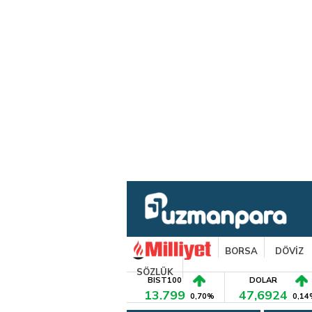
BORSA
DÖVİZ
SÖZLÜK
BIST100
DOLAR
13.799
47,6924
0,70%
0,14