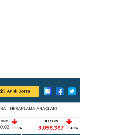
ARA
HESAPLAMA ARAÇLARI
BONO
BITCOIN
0,02
3.058.387
0,00%
-0,48%