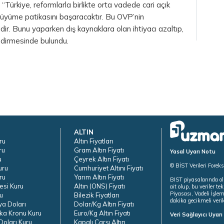
“Türkiye, reformlarla birlikte orta vadede cari açık
ir büyüme patikasını başaracaktır. Bu OVP’nin
ir. Bunu yaparken dış kaynaklara olan ihtiyacı azaltıp,
endirmesinde bulundu.
ALTIN
ru
Altın Fiyatları
ru
Gram Altın Fiyatı
Yasal Uyarı Notu
u
Çeyrek Altın Fiyatı
© BİST Verileri Forek
uru
Cumhuriyet Altını Fiyatı
ru
Yarım Altın Fiyatı
BIST piyasalarında ol
esi Kuru
Altın (ONS) Fiyatı
ait olup, bu veriler 
Piyasası, Vadeli İşle
u
Bilezik Fiyatları
dakika gecikmeli veril
ya Doları
Dolar/Kg Altın Fiyatı
ka Kronu Kuru
Euro/Kg Altın Fiyatı
Veri Sağlayıcı Uyar
oları Kuru
Kapalı Çarşı Altın