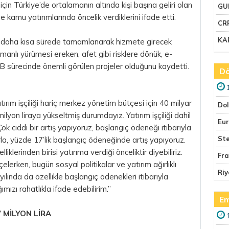
çin Türkiye’de ortalamanın altında kişi başına geliri olan
GU
mu yatırımlarında öncelik verdiklerini ifade etti.
CR
KA
nin daha kısa sürede tamamlanarak hizmete girecek
zamanlı yürümesi ereken, afet gibi risklere dönük, e-
B sürecinde önemli görülen projeler olduğunu kaydetti.
Dö
ırım işçiliği hariç merkez yönetim bütçesi için 40 milyar
Do
lyon liraya yükseltmiş durumdayız. Yatırım işçiliği dahil
Eu
ok ciddi bir artış yapıyoruz, başlangıç ödeneği itibarıyla
Ste
rla, yüzde 17’lik başlangıç ödeneğinde artış yapıyoruz.
klerinden birisi yatırıma verdiği önceliktir diyebiliriz.
Fr
çelerken, bugün sosyal politikalar ve yatırım ağırlıklı
Riy
lında da özellikle başlangıç ödenekleri itibarıyla
ımızı rahatlıkla ifade edebilirim.”
Em
 MİLYON LİRA