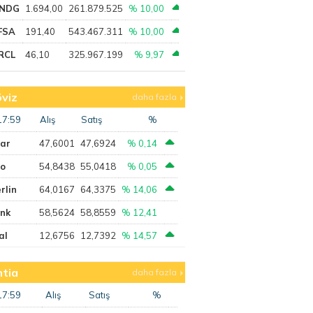
NDG
1.694,00
261.879.525
% 10,00
FSA
191,40
543.467.311
% 10,00
RCL
46,10
325.967.199
% 9,97
viz
daha fazla
17:59
Alış
Satış
%
lar
47,6001
47,6924
% 0,14
ro
54,8438
55,0418
% 0,05
rlin
64,0167
64,3375
% 14,06
ank
58,5624
58,8559
% 12,41
al
12,6756
12,7392
% 14,57
tia
daha fazla
17:59
Alış
Satış
%