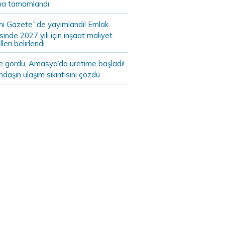
a tamamlandı
i Gazete`de yayımlandı! Emlak
sinde 2027 yılı için inşaat maliyet
leri belirlendi
de gördü, Amasya’da üretime başladı!
daşın ulaşım sıkıntısını çözdü