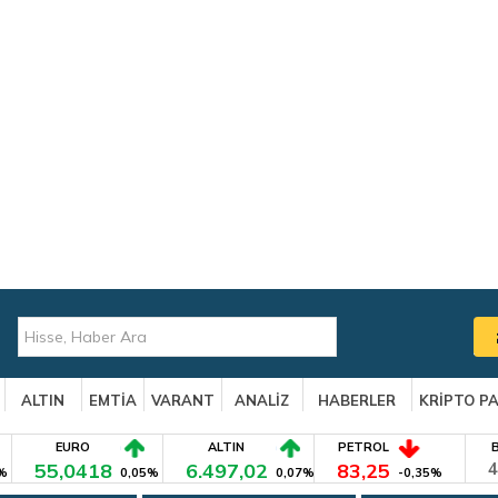
ALTIN
EMTİA
VARANT
ANALİZ
HABERLER
KRİPTO P
EURO
ALTIN
PETROL
55,0418
6.497,02
83,25
4
%
0,05%
0,07%
-0,35%