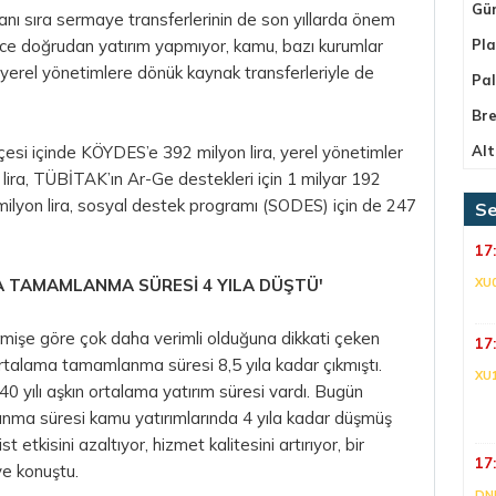
Gü
 yanı sıra sermaye transferlerinin de son yıllarda önem
dece doğrudan yatırım yapmıyor, kamu, bazı kurumlar
Pla
a yerel yönetimlere dönük kaynak transferleriyle de
Pa
Bre
esi içinde KÖYDES’e 392 milyon lira, yerel yönetimler
Alt
n lira, TÜBİTAK’ın Ar-Ge destekleri için 1 milyar 192
6 milyon lira, sosyal destek programı (SODES) için de 247
Se
17
A TAMAMLANMA SÜRESİ 4 YILA DÜŞTÜ'
XU
mişe göre çok daha verimli olduğuna dikkati çeken
17
 ortalama tamamlanma süresi 8,5 yıla kadar çıkmıştı.
XU
 40 yılı aşkın ortalama yatırım süresi vardı. Bugün
ma süresi kamu yatırımlarında 4 yıla kadar düşmüş
etkisini azaltıyor, hizmet kalitesini artırıyor, bir
17
ye konuştu.
DNI