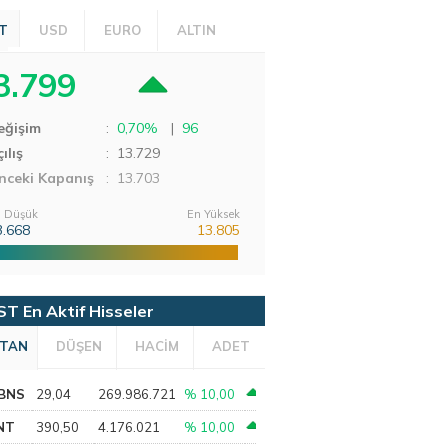
T
USD
EURO
ALTIN
3.799
eğişim
:
0,70%
|
96
ılış
:
13.729
nceki Kapanış
: 13.703
 Düşük
En Yüksek
3.668
13.805
ST En Aktif Hisseler
TAN
DÜŞEN
HACİM
ADET
BNS
29,04
269.986.721
% 10,00
NT
390,50
4.176.021
% 10,00