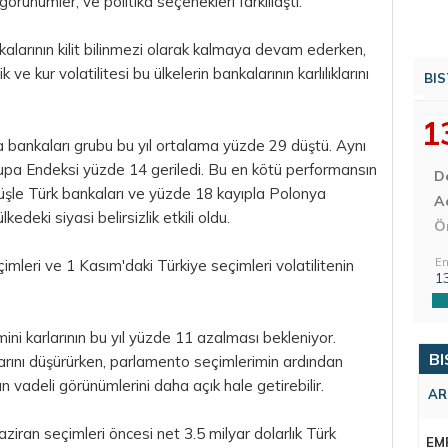
 görünümler, ve politika seçenekleri farklılaştı.
alarının kilit bilinmezi olarak kalmaya devam ederken,
 ve kur volatilitesi bu ülkelerin bankalarının karlılıklarını
BIS
1
 bankaları grubu bu yıl ortalama yüzde 29 düştü. Aynı
a Endeksi yüzde 14 geriledi. Bu en kötü performansın
D
şüşle Türk bankaları ve yüzde 18 kayıpla Polonya
Aç
kedeki siyasi belirsizlik etkili oldu.
Ö
En
mleri ve 1 Kasım'daki Türkiye seçimleri volatilitenin
1
mini karlarının bu yıl yüzde 11 azalması bekleniyor.
BI
klarını düşürürken, parlamento seçimlerimin ardından
n vadeli görünümlerini daha açık hale getirebilir.
AR
aziran seçimleri öncesi net 3.5 milyar dolarlık Türk
EM