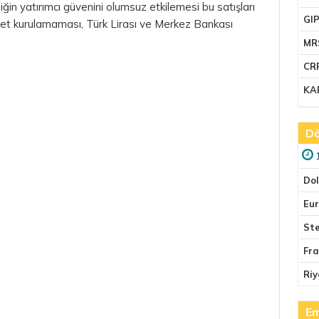
liğin yatırımcı güvenini olumsuz etkilemesi bu satışları
GI
met kurulamaması, Türk Lirası ve Merkez Bankası
MR
CR
KA
Dö
Do
Eu
Ste
Fr
Riy
Em