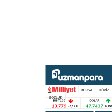
BORSA
DÖVİZ
SÖZLÜK
BIST100
DOLAR
13.779
47,7437
-0,14%
0,25