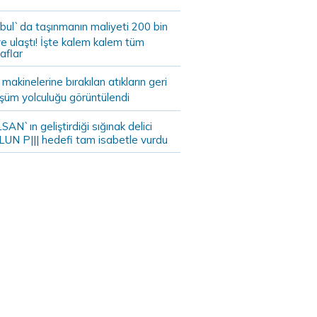
bul`da taşınmanın maliyeti 200 bin
e ulaştı! İşte kalem kalem tüm
aflar
akinelerine bırakılan atıkların geri
şüm yolculuğu görüntülendi
AN`ın geliştirdiği sığınak delici
LUN P||| hedefi tam isabetle vurdu