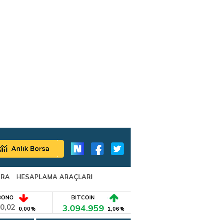
ARA
HESAPLAMA ARAÇLARI
BONO
BITCOIN
0,02
3.094.959
0,00%
1,06%