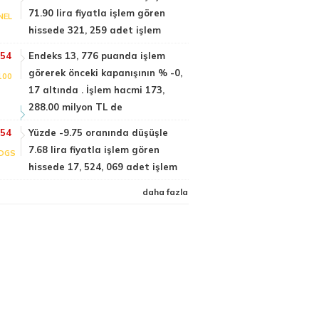
71.90 lira fiyatla işlem gören
NEL
hissede 321, 259 adet işlem
:54
Endeks 13, 776 puanda işlem
görerek önceki kapanışının % -0,
100
17 altında . İşlem hacmi 173,
288.00 milyon TL de
:54
Yüzde -9.75 oranında düşüşle
7.68 lira fiyatla işlem gören
DGS
hissede 17, 524, 069 adet işlem
daha fazla