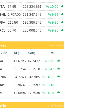
PTA
67,65
228.324.881
% 10,00
SHL
1.707,00
151.347.646
% 9,99
FSA
210,50
195.380.645
% 9,98
RCL
50,70
228.008.040
% 9,98
viz
daha fazla
17:58
Alış
Satış
%
lar
47,6785
47,7437
% 0,25
ro
55,1254
55,2510
% 0,43
rlin
64,2763
64,5985
% 14,52
ank
58,9637
59,2592
% 13,18
al
12,6894
12,7530
% 14,69
tia
daha fazla