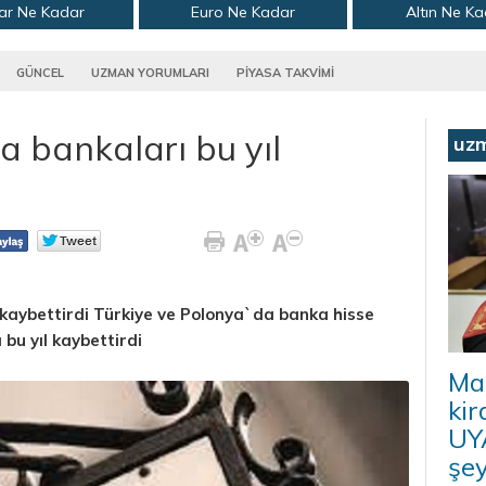
ar Ne Kadar
Euro Ne Kadar
Altın Ne K
GÜNCEL
UZMAN YORUMLARI
PİYASA TAKVİMİ
a bankaları bu yıl
uz
l kaybettirdi Türkiye ve Polonya`da banka hisse
ı bu yıl kaybettirdi
Ma
kir
UYA
şey