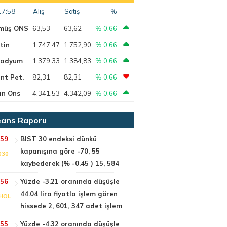
17:58
Alış
Satış
%
müş ONS
63,53
63,62
% 0,66
tin
1.747,47
1.752,90
% 0,66
ladyum
1.379,33
1.384,83
% 0,66
nt Pet.
82,31
82,31
% 0,66
ın Ons
4.341,53
4.342,09
% 0,66
ans Raporu
:59
BIST 30 endeksi dünkü
kapanışına göre -70, 55
030
kaybederek (% -0.45 ) 15, 584
:56
Yüzde -3.21 oranında düşüşle
44.04 lira fiyatla işlem gören
HOL
hissede 2, 601, 347 adet işlem
:55
Yüzde -4.32 oranında düşüşle