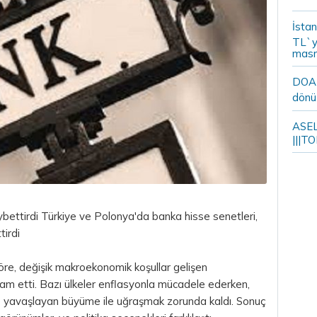
İstan
TL`y
masr
DOA m
dönü
ASELS
|||TO
ybettirdi Türkiye ve Polonya'da banka hisse senetleri,
tirdi
öre, değişik makroekonomik koşullar gelişen
am etti. Bazı ülkeler enflasyonla mücadele ederken,
ve yavaşlayan büyüme ile uğraşmak zorunda kaldı. Sonuç