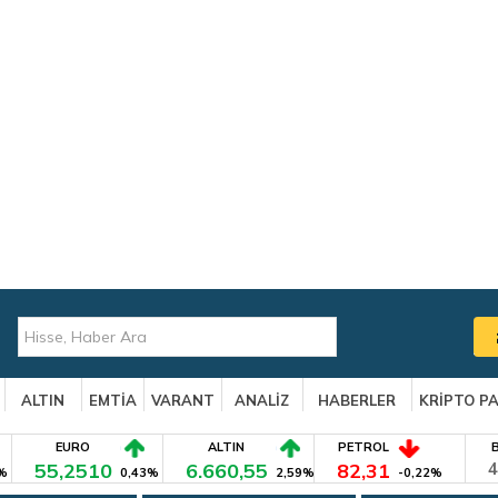
ALTIN
EMTİA
VARANT
ANALİZ
HABERLER
KRİPTO P
EURO
ALTIN
PETROL
55,2510
6.660,55
82,31
4
%
0,43%
2,59%
-0,22%