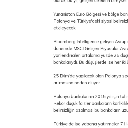
olarak, bu yıl, gelişen ülkelerin bireysel
Yunanistan
Euro Bölgesi
ve bölge bank
Polonya ve Türkiye'deki siyasi belirsizlik
etkileyecek.
Bloomberg Intelligence gelişen Avrupa
dönemde MSCI Gelişen Piyasalar Avrup
yönlendiricileri prtalama yüzde 25 dü
bankalarıydı. Bu düşüşlerde ise her iki ül
25 Ekim'de yapılacak olan Polonya seçi
artmasına neden oluyor.
Polonya bankalarının 2015 yılı için tah
Rekor düşük faizler bankaların karlıklı
belirsizliğin azalması bu bankaların uzu
Türkiye'de ise yabancı yatırımcılar 7 H