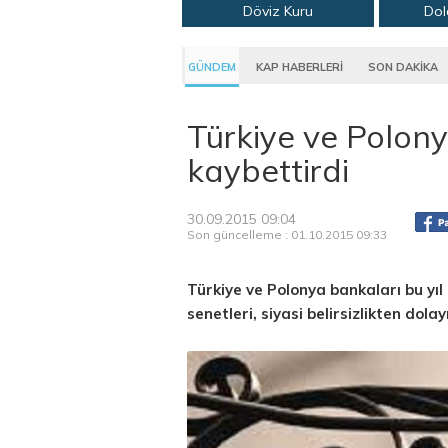
Döviz Kuru
Dol
GÜNDEM
KAP HABERLERİ
SON DAKİKA
Türkiye ve Polony
kaybettirdi
30.09.2015 09:04
Son güncelleme : 01.10.2015 09:33
Türkiye ve Polonya bankaları bu yı
senetleri, siyasi belirsizlikten dolay