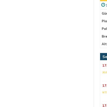
Gü
Pla
Pa
Bre
Alt
Se
17
XU
17
NT
17