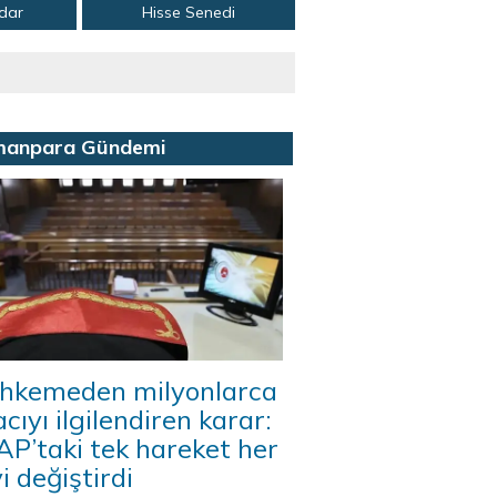
adar
Hisse Senedi
manpara Gündemi
hkemeden milyonlarca
acıyı ilgilendiren karar:
P’taki tek hareket her
i değiştirdi