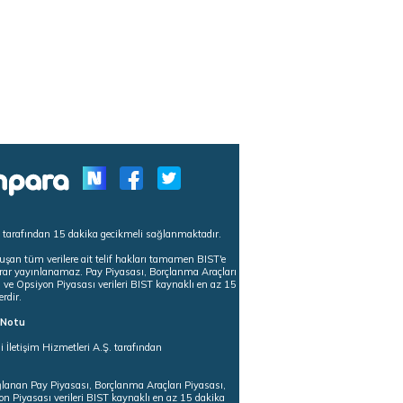
s tarafından 15 dakika gecikmeli sağlanmaktadır.
uşan tüm verilere ait telif hakları tamamen BIST'e
tekrar yayınlanamaz. Pay Piyasası, Borçlanma Araçları
m ve Opsiyon Piyasası verileri BIST kaynaklı en az 15
erdir.
ı Notu
i İletişim Hizmetleri A.Ş. tarafından
ğlanan Pay Piyasası, Borçlanma Araçları Piyasası,
on Piyasası verileri BIST kaynaklı en az 15 dakika