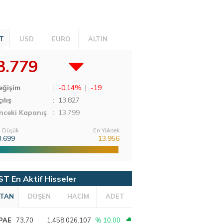
T
USD
EURO
ALTIN
3.779
eğişim
:
-0,14%
|
-19
ılış
:
13.827
nceki Kapanış
: 13.799
 Düşük
En Yüksek
3.699
13.956
ST En Aktif Hisseler
TAN
DÜŞEN
HACİM
ADET
PAE
73,70
1.458.026.107
% 10,00