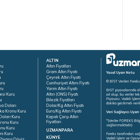
ALTIN
ru
Altın Fiyatları
ru
Gram Altın Fiyatı
Yasal Uyarı Notu
u
Çeyrek Altın Fiyatı
© BİST Verileri Forek
uru
Cumhuriyet Altını Fiyatı
ru
Yarım Altın Fiyatı
BIST piyasalarında ol
esi Kuru
Altın (ONS) Fiyatı
ait olup, bu veriler 
Piyasası, Vadeli İşle
u
Bilezik Fiyatları
dakika gecikmeli veril
ya Doları
Dolar/Kg Altın Fiyatı
ka Kronu Kuru
Euro/Kg Altın Fiyatı
Veri Sağlayıcı Uyar
oları Kuru
Kapalı Çarşı Altın
*(Veriler FOREKS Bilg
Fiyatları
ronu Kuru
sağlanmaktadır)
onu Kuru
UZMANPARA
ni Kuru
Foreks tarafından sa
KÜNYE
Vadeli İşlem ve Opsiy
Piyasa Döviz