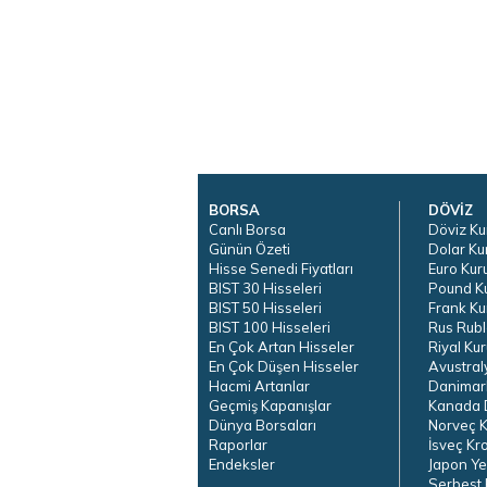
BORSA
DÖVİZ
Canlı Borsa
Döviz Ku
Günün Özeti
Dolar Ku
Hisse Senedi Fiyatları
Euro Kur
BIST 30 Hisseleri
Pound K
BIST 50 Hisseleri
Frank Ku
BIST 100 Hisseleri
Rus Rubl
En Çok Artan Hisseler
Riyal Kur
En Çok Düşen Hisseler
Avustral
Hacmi Artanlar
Danimar
Geçmiş Kapanışlar
Kanada D
Dünya Borsaları
Norveç K
Raporlar
İsveç Kr
Endeksler
Japon Ye
Serbest 