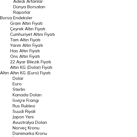
Adedi Artanlar
Geçmiş Kapanışlar
Dünya Borsaları
Raporlar
Dünya Borsaları
Borsa
Endeksler
Gram Altın Fiyatı
Raporlar
Çeyrek Altın Fiyatı
Endeksler
Cumhuriyet Altını Fiyatı
Tam Altın Fiyatı
Yarım Altın Fiyatı
DÖVİZ
Has Altın Fiyatı
Ons Altın Fiyatı
Döviz Kuru
22 Ayar Bilezik Fiyatı
Dolar Kuru
Altın KG (Dolar) Fiyatı
Altın
Altın KG (Euro) Fiyatı
Euro Kuru
Dolar
Euro
Pound Kuru
Sterlin
Kanada Doları
Frank Kuru
İsviçre Frangı
Riyal Kuru
Rus Rublesi
Suudi Riyali
Avustralya Doları
Japon Yeni
Avustralya Doları
Danimarka Kronu Kuru
Norveç Kronu
Danimarka Kronu
Kanada Doları Kuru