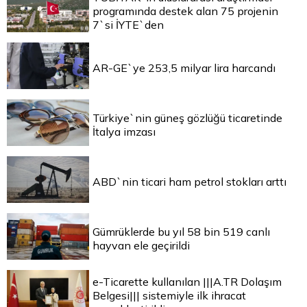
programında destek alan 75 projenin
7`si İYTE`den
AR-GE`ye 253,5 milyar lira harcandı
Türkiye`nin güneş gözlüğü ticaretinde
İtalya imzası
ABD`nin ticari ham petrol stokları arttı
Gümrüklerde bu yıl 58 bin 519 canlı
hayvan ele geçirildi
e-Ticarette kullanılan |||A.TR Dolaşım
Belgesi||| sistemiyle ilk ihracat