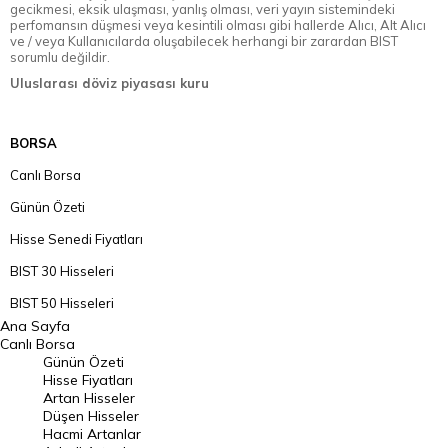
gecikmesi, eksik ulaşması, yanlış olması, veri yayın sistemindeki
perfomansın düşmesi veya kesintili olması gibi hallerde Alıcı, Alt Alıcı
ve / veya Kullanıcılarda oluşabilecek herhangi bir zarardan BIST
sorumlu değildir.
Uluslarası döviz piyasası kuru
BORSA
Canlı Borsa
Günün Özeti
Hisse Senedi Fiyatları
BIST 30 Hisseleri
BIST 50 Hisseleri
Ana Sayfa
BIST 100 Hisseleri
Canlı Borsa
Günün Özeti
En Çok Artan Hisseler
Hisse Fiyatları
Artan Hisseler
En Çok Düşen Hisseler
Düşen Hisseler
Hacmi Artanlar
Hacmi Artanlar