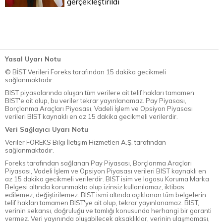
gerçekleştirildi
Yasal Uyarı Notu
© BİST Verileri Foreks tarafından 15 dakika gecikmeli
sağlanmaktadır.
BIST piyasalarında oluşan tüm verilere ait telif hakları tamamen
BIST'e ait olup, bu veriler tekrar yayınlanamaz. Pay Piyasası,
Borçlanma Araçları Piyasası, Vadeli İşlem ve Opsiyon Piyasası
verileri BIST kaynaklı en az 15 dakika gecikmeli verilerdir.
Veri Sağlayıcı Uyarı Notu
Veriler FOREKS Bilgi İletişim Hizmetleri A.Ş. tarafından
sağlanmaktadır.
Foreks tarafından sağlanan Pay Piyasası, Borçlanma Araçları
Piyasası, Vadeli İşlem ve Opsiyon Piyasası verileri BIST kaynaklı en
az 15 dakika gecikmeli verilerdir. BIST isim ve logosu Koruma Marka
Belgesi altında korunmakta olup izinsiz kullanılamaz, iktibas
edilemez, değiştirilemez. BIST ismi altında açıklanan tüm belgelerin
telif hakları tamamen BIST'ye ait olup, tekrar yayınlanamaz. BIST,
verinin sekansı, doğruluğu ve tamlığı konusunda herhangi bir garanti
vermez. Veri yayınında oluşabilecek aksaklıklar, verinin ulaşmaması,