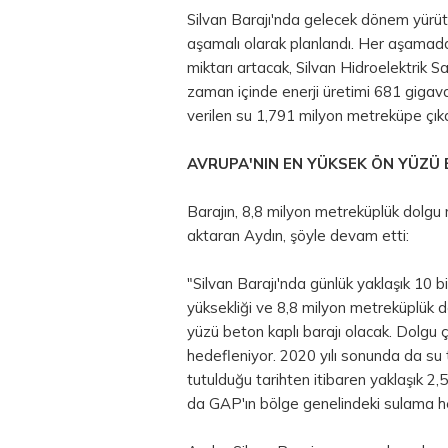
Silvan Barajı'nda gelecek dönem yürütü
aşamalı olarak planlandı. Her aşamada
miktarı artacak, Silvan Hidroelektrik Sa
zaman içinde enerji üretimi 681 giga
verilen su 1,791 milyon metreküpe çıkac
AVRUPA'NIN EN YÜKSEK ÖN YÜZÜ 
Barajın, 8,8 milyon metreküplük dolgu 
aktaran Aydın, şöyle devam etti:
"Silvan Barajı'nda günlük yaklaşık 10 
yüksekliği ve 8,8 milyon metreküplük 
yüzü beton kaplı barajı olacak. Dolgu
hedefleniyor. 2020 yılı sonunda da su 
tutulduğu tarihten itibaren yaklaşık 2,
da GAP'ın bölge genelindeki sulama he