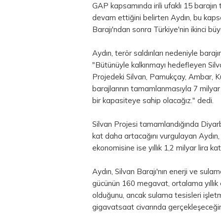
GAP kapsamında irili ufaklı 15 barajın 
devam ettiğini belirten Aydın, bu kaps
Barajı'ndan sonra Türkiye'nin ikinci büyü
Aydın, terör saldırıları nedeniyle bara
"Bütünüyle kalkınmayı hedefleyen Silva
Projedeki Silvan, Pamukçay, Ambar, Kur
barajlarının tamamlanmasıyla 7 milya
bir kapasiteye sahip olacağız." dedi.
Silvan Projesi tamamlandığında Diyarb
kat daha artacağını vurgulayan Aydın, 
ekonomisine ise yıllık 1,2 milyar
lira
kat
Aydın, Silvan Barajı'nın enerji ve sula
gücünün 160 megavat, ortalama yıllık 
olduğunu, ancak sulama tesisleri işletm
gigavatsaat civarında gerçekleşeceğin