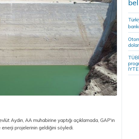
bel
Türki
banka
Otomo
dolar
TÜBİ
prog
İYTE
evlüt Aydın, AA muhabirine yaptığı açıklamada, GAP'ın
nerji projelerinin geldiğini söyledi.