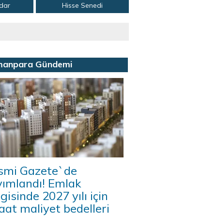
adar
Hisse Senedi
manpara Gündemi
smi Gazete`de
yımlandı! Emlak
gisinde 2027 yılı için
aat maliyet bedelleri