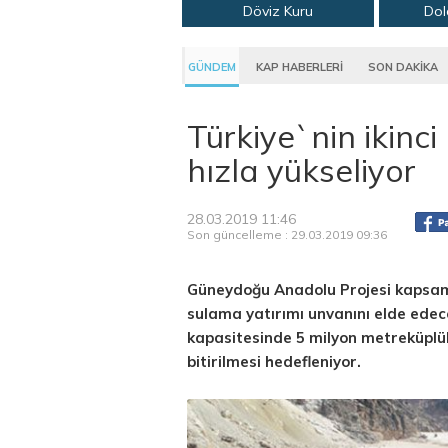
Döviz Kuru
Dol
GÜNDEM
KAP HABERLERİ
SON DAKİKA
Türkiye`nin ikinci
hızla yükseliyor
28.03.2019 11:46
Son güncelleme : 29.03.2019 09:36
Güneydoğu Anadolu Projesi kapsam
sulama yatırımı unvanını elde edec
kapasitesinde 5 milyon metreküplük 
bitirilmesi hedefleniyor.