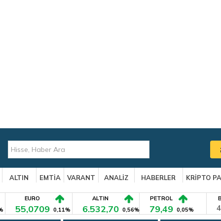
ALTIN
EMTİA
VARANT
ANALİZ
HABERLER
KRİPTO P
EURO
ALTIN
PETROL
55,0709
6.532,70
79,49
4
%
0,11%
0,56%
0,05%