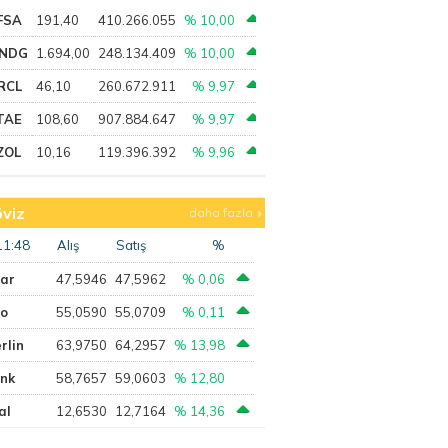
FSA
191,40
410.266.055
% 10,00
NDG
1.694,00
248.134.409
% 10,00
RCL
46,10
260.672.911
% 9,97
TAE
108,60
907.884.647
% 9,97
ZOL
10,16
119.396.392
% 9,96
viz
daha fazla
11:48
Alış
Satış
%
lar
47,5946
47,5962
% 0,06
ro
55,0590
55,0709
% 0,11
rlin
63,9750
64,2957
% 13,98
ank
58,7657
59,0603
% 12,80
al
12,6530
12,7164
% 14,36