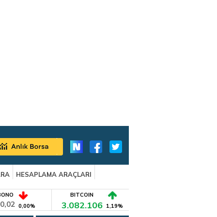
ARA
HESAPLAMA ARAÇLARI
BONO
BITCOIN
0,02
3.082.106
0,00%
1,19%