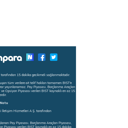
s tarafından 15 dakika gecikmeli sağlanmaktadır.
uşan tüm verilere ait telif hakları tamamen BIST'e
tekrar yayınlanamaz. Pay Piyasası, Borçlanma Araçları
m ve Opsiyon Piyasası verileri BIST kaynaklı en az 15
erdir.
ı Notu
i İletişim Hizmetleri A.Ş. tarafından
ğlanan Pay Piyasası, Borçlanma Araçları Piyasası,
on Piyasası verileri BIST kaynaklı en az 15 dakika