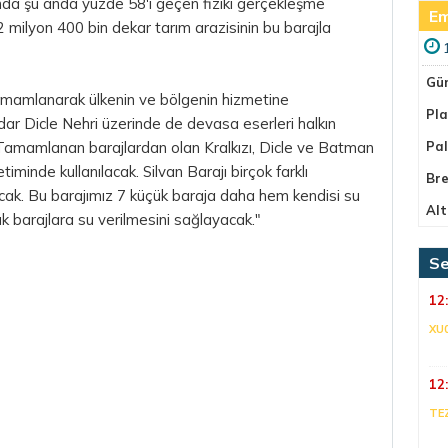
ında şu anda yüzde 58'i geçen fiziki gerçekleşme
Em
2 milyon 400 bin dekar tarım arazisinin bu barajla
Gü
tamamlanarak ülkenin ve bölgenin hizmetine
Pla
adar Dicle Nehri üzerinde de devasa eserleri halkın
amamlanan barajlardan olan Kralkızı, Dicle ve Batman
Pa
iminde kullanılacak. Silvan Barajı birçok farklı
Bre
cak. Bu barajımız 7 küçük baraja daha hem kendisi su
Alt
 barajlara su verilmesini sağlayacak."
Se
12
XU
12
TE