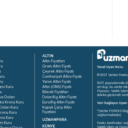
ALTIN
ru
Altın Fiyatları
ru
Gram Altın Fiyatı
Yasal Uyarı Notu
u
Çeyrek Altın Fiyatı
© BİST Verileri Forek
uru
Cumhuriyet Altını Fiyatı
ru
Yarım Altın Fiyatı
BIST piyasalarında ol
esi Kuru
Altın (ONS) Fiyatı
ait olup, bu veriler 
Piyasası, Vadeli İşle
u
Bilezik Fiyatları
dakika gecikmeli veril
ya Doları
Dolar/Kg Altın Fiyatı
ka Kronu Kuru
Euro/Kg Altın Fiyatı
Veri Sağlayıcı Uyar
oları Kuru
Kapalı Çarşı Altın
*(Veriler FOREKS Bilg
Fiyatları
ronu Kuru
sağlanmaktadır)
onu Kuru
UZMANPARA
ni Kuru
Foreks tarafından sa
KÜNYE
Vadeli İşlem ve Opsiy
Piyasa Döviz