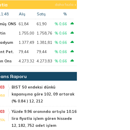
tia
daha fazla
11:48
Alış
Satış
%
müş ONS
61,84
61,90
% 0,66
tin
1.755,00
1.758,76
% 0,66
ladyum
1.377,49
1.381,81
% 0,66
nt Pet.
79,44
79,44
% 0,66
ın Ons
4.273,32
4.273,83
% 0,66
ans Raporu
:03
BIST 50 endeksi dünkü
kapanışına göre 102, 09 artarak
050
(% 0.84 ) 12, 212
:03
Yüzde 9.96 oranında artışla 10.16
lira fiyatla işlem gören hissede
ZOL
12, 182, 752 adet işlem