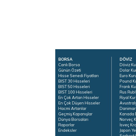
BORSA
DÖVİZ
Canlı Borsa
Döviz Ku
Günün Özeti
Dolar Ku
Hisse Senedi Fiyatları
Euro Kur
BIST 30 Hisseleri
Pound K
BIST 50 Hisseleri
Frank Ku
BIST 100 Hisseleri
Rus Rubl
En Çok Artan Hisseler
Riyal Kur
En Çok Düşen Hisseler
Avustral
Hacmi Artanlar
Danimar
Geçmiş Kapanışlar
Kanada D
Dünya Borsaları
Norveç K
Raporlar
İsveç Kr
Endeksler
Japon Ye
Serbest 