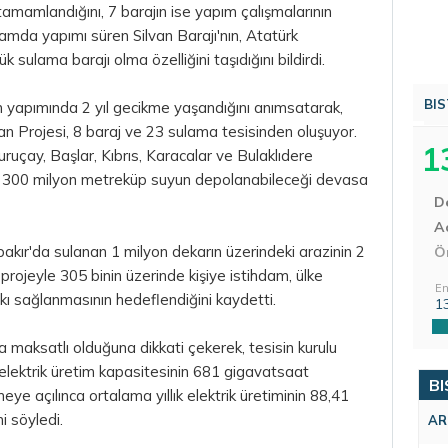
tamamlandığını, 7 barajın ise yapım çalışmalarının
amda yapımı süren Silvan Barajı'nın, Atatürk
k sulama barajı olma özelliğini taşıdığını bildirdi.
BIS
jın yapımında 2 yıl gecikme yaşandığını anımsatarak,
n Projesi, 8 baraj ve 23 sulama tesisinden oluşuyor.
1
uçay, Başlar, Kıbrıs, Karacalar ve Bulaklıdere
r 300 milyon metreküp suyun depolanabileceği devasa
D
Aç
akır'da sulanan 1 milyon dekarın üzerindeki arazinin 2
Ö
projeyle 305 binin üzerinde kişiye istihdam, ülke
En
kı sağlanmasının hedeflendiğini kaydetti.
1
ma maksatlı olduğuna dikkati çekerek, tesisin kurulu
elektrik üretim kapasitesinin 681 gigavatsaat
BI
eye açılınca ortalama yıllık elektrik üretiminin 88,41
i söyledi.
AR