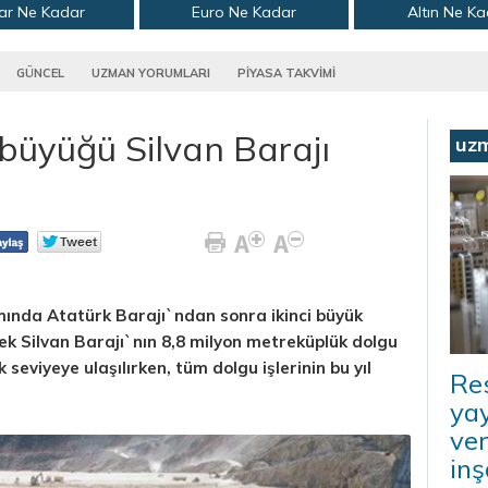
ar Ne Kadar
Euro Ne Kadar
Altın Ne K
GÜNCEL
UZMAN YORUMLARI
PİYASA TAKVİMİ
 büyüğü Silvan Barajı
uz
ında Atatürk Barajı`ndan sonra ikinci büyük
ek Silvan Barajı`nın 8,8 milyon metreküplük dolgu
seviyeye ulaşılırken, tüm dolgu işlerinin bu yıl
Re
ya
ver
inş