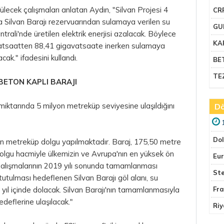
lecek çalışmaları anlatan Aydın, "Silvan Projesi 4
CR
 Silvan Barajı rezervuarından sulamaya verilen su
GU
ntrali'nde üretilen elektrik enerjisi azalacak. Böylece
KA
vatsaatten 88,41 gigavatsaate inerken sulamaya
ak." ifadesini kullandı.
BE
TE
BETON KAPLI BARAJI
miktarında 5 milyon metreküp seviyesine ulaşıldığını
Dö
Do
bin metreküp dolgu yapılmaktadır. Baraj, 175,50 metre
dolgu hacmiyle ülkemizin ve Avrupa'nın en yüksek ön
Eu
 çalışmalarının 2019 yılı sonunda tamamlanması
Ste
tutulması hedeflenen Silvan Barajı göl alanı, su
5 yıl içinde dolacak. Silvan Barajı'nın tamamlanmasıyla
Fr
deflerine ulaşılacak."
Riy