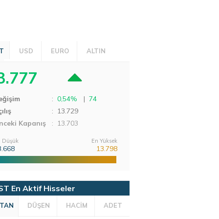
T
USD
EURO
ALTIN
3.777
eğişim
:
0,54%
|
74
ılış
:
13.729
nceki Kapanış
: 13.703
 Düşük
En Yüksek
3.668
13.798
ST En Aktif Hisseler
TAN
DÜŞEN
HACİM
ADET