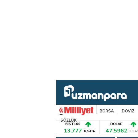
BORSA
DÖVİZ
SÖZLÜK
BIST100
DOLAR
13.777
47,5962
0,54%
0,06