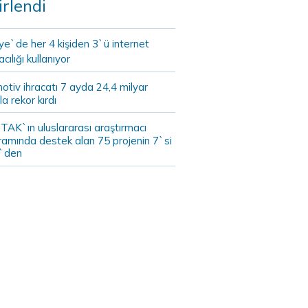
irlendi
ye`de her 4 kişiden 3`ü internet
cılığı kullanıyor
tiv ihracatı 7 ayda 24,4 milyar
la rekor kırdı
TAK`ın uluslararası araştırmacı
ramında destek alan 75 projenin 7`si
`den