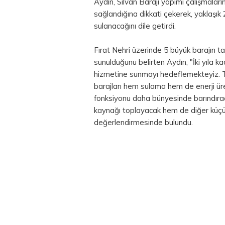
Aydın, Silvan Barajı yapımı çalışmalar
sağlandığına dikkati çekerek, yaklaşık 
sulanacağını dile getirdi.
Fırat Nehri üzerinde 5 büyük barajın 
sunulduğunu belirten Aydın, "İki yıla k
hizmetine sunmayı hedeflemekteyiz. T
barajları hem sulama hem de enerji üret
fonksiyonu daha bünyesinde barındıra
kaynağı toplayacak hem de diğer küçük
değerlendirmesinde bulundu.