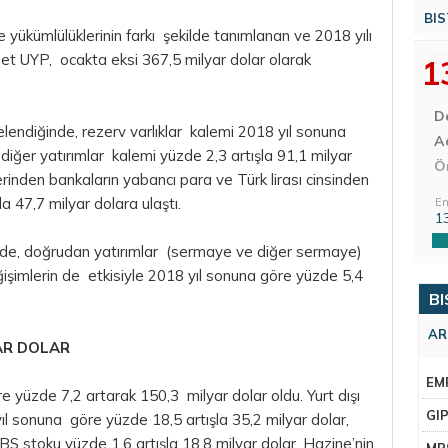
BIS
ile yükümlülüklerinin farkı şekilde tanımlanan ve 2018 yılı
et UYP, ocakta eksi 367,5 milyar dolar olarak
1
D
elendiğinde, rezerv varlıklar kalemi 2018 yıl sonuna
Aç
 diğer yatırımlar kalemi yüzde 2,3 artışla 91,1 milyar
Ö
lerinden bankaların yabancı
para
ve Türk lirası cinsinden
a 47,7 milyar dolara ulaştı.
En
1
ğinde, doğrudan yatırımlar (sermaye ve diğer sermaye)
eğişimlerin de etkisiyle 2018 yıl sonuna göre yüzde 5,4
BI
AR
YAR DOLAR
EM
e yüzde 7,2 artarak 150,3 milyar dolar oldu. Yurt dışı
GI
yıl sonuna göre yüzde 18,5 artışla 35,2 milyar dolar,
DİBS stoku yüzde 1,6 artışla 18,8 milyar dolar, Hazine’nin
MR