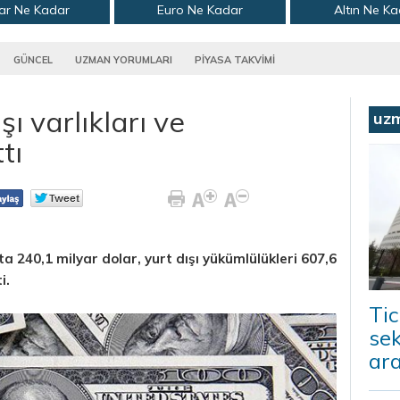
ar Ne Kadar
Euro Ne Kadar
Altın Ne K
GÜNCEL
UZMAN YORUMLARI
PİYASA TAKVİMİ
şı varlıkları ve
uz
tı
kta 240,1 milyar dolar, yurt dışı yükümlülükleri 607,6
i.
Tic
sek
ara