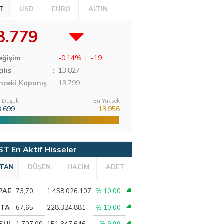
T
USD
EURO
ALTIN
3.779
eğişim
:
-0,14%
|
-19
ılış
:
13.827
nceki Kapanış
: 13.799
 Düşük
En Yüksek
3.699
13.956
ST En Aktif Hisseler
TAN
DÜŞEN
HACİM
ADET
PAE
73,70
1.458.026.107
% 10,00
PTA
67,65
228.324.881
% 10,00
SHL
1.707,00
151.347.646
% 9,99