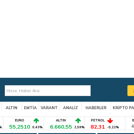
ALTIN
EMTİA
VARANT
ANALİZ
HABERLER
KRİPTO P
EURO
ALTIN
PETROL
55,2510
6.660,55
82,31
4
%
0,43%
2,59%
-0,22%