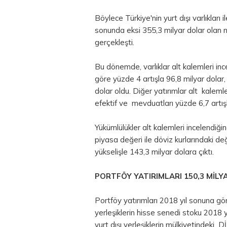
Böylece Türkiye'nin yurt dışı varlıkları 
sonunda eksi 355,3 milyar
dolar
olan n
gerçekleşti.
Bu dönemde, varlıklar alt kalemleri inc
göre yüzde 4 artışla 96,8 milyar dolar,
dolar oldu. Diğer yatırımlar alt kalem
efektif ve mevduatları yüzde 6,7 artışl
Yükümlülükler alt kalemleri incelendi
piyasa değeri ile döviz kurlarındaki d
yükselişle 143,3 milyar dolara çıktı.
PORTFÖY YATIRIMLARI 150,3 MİL
Portföy yatırımları 2018 yıl sonuna gör
yerleşiklerin hisse senedi stoku 2018 
yurt dışı yerleşiklerin mülkiyetindeki 