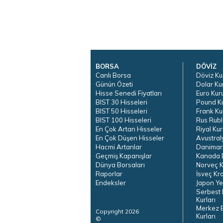
BORSA
DÖVİZ
Canlı Borsa
Döviz Ku
Günün Özeti
Dolar Ku
Hisse Senedi Fiyatları
Euro Kur
BIST 30 Hisseleri
Pound K
BIST 50 Hisseleri
Frank Ku
BIST 100 Hisseleri
Rus Rubl
En Çok Artan Hisseler
Riyal Kur
En Çok Düşen Hisseler
Avustral
Hacmi Artanlar
Danimar
Geçmiş Kapanışlar
Kanada D
Dünya Borsaları
Norveç K
Raporlar
İsveç Kr
Endeksler
Japon Ye
Serbest 
Kurları
Merkez 
Copyright 2026
Kurları
©