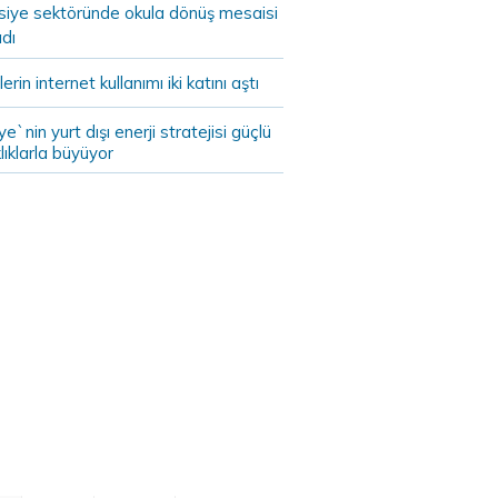
asiye sektöründe okula dönüş mesaisi
dı
lerin internet kullanımı iki katını aştı
ye`nin yurt dışı enerji stratejisi güçlü
lıklarla büyüyor