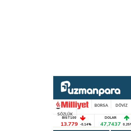
BORSA
DÖVİZ
SÖZLÜK
BIST100
DOLAR
13.779
47,7437
-0,14%
0,25