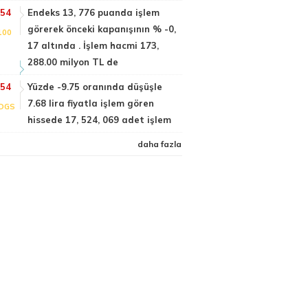
:54
Endeks 13, 776 puanda işlem
görerek önceki kapanışının % -0,
100
17 altında . İşlem hacmi 173,
288.00 milyon TL de
:54
Yüzde -9.75 oranında düşüşle
7.68 lira fiyatla işlem gören
DGS
hissede 17, 524, 069 adet işlem
daha fazla