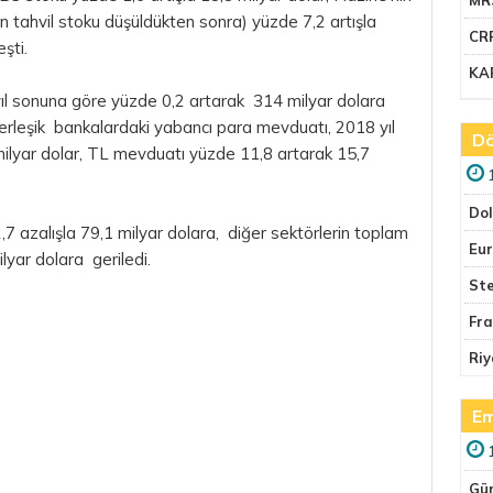
an tahvil stoku düşüldükten sonra) yüzde 7,2 artışla
CR
şti.
KA
ıl sonuna göre yüzde 0,2 artarak 314 milyar dolara
çi yerleşik bankalardaki yabancı para mevduatı, 2018 yıl
Dö
ilyar dolar, TL mevduatı yüzde 11,8 artarak 15,7
Do
7 azalışla 79,1 milyar dolara, diğer sektörlerin toplam
Eu
lyar dolara geriledi.
Ste
Fr
Riy
Em
Gü