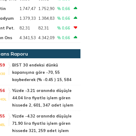
tin
1.747,47
1.752,90
% 0,66
ladyum
1.379,33
1.384,83
% 0,66
nt Pet.
82,31
82,31
% 0,66
ın Ons
4.341,53
4.342,09
% 0,66
ans Raporu
:59
BIST 30 endeksi dünkü
kapanışına göre -70, 55
030
kaybederek (% -0.45 ) 15, 584
:56
Yüzde -3.21 oranında düşüşle
44.04 lira fiyatla işlem gören
HOL
hissede 2, 601, 347 adet işlem
:55
Yüzde -4.32 oranında düşüşle
71.90 lira fiyatla işlem gören
NEL
hissede 321, 259 adet işlem