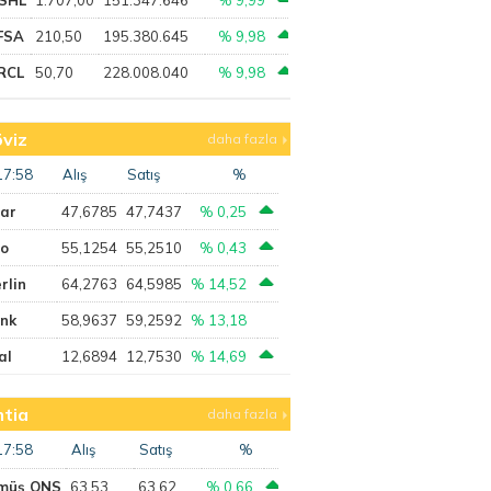
FSA
210,50
195.380.645
% 9,98
RCL
50,70
228.008.040
% 9,98
viz
daha fazla
17:58
Alış
Satış
%
lar
47,6785
47,7437
% 0,25
ro
55,1254
55,2510
% 0,43
rlin
64,2763
64,5985
% 14,52
ank
58,9637
59,2592
% 13,18
al
12,6894
12,7530
% 14,69
tia
daha fazla
17:58
Alış
Satış
%
müş ONS
63,53
63,62
% 0,66