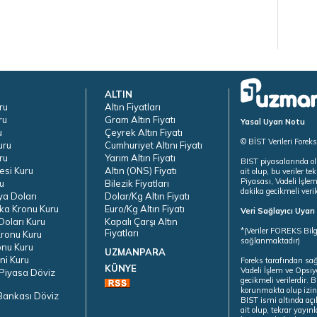
ALTIN
ru
Altın Fiyatları
ru
Gram Altın Fiyatı
Yasal Uyarı Notu
u
Çeyrek Altın Fiyatı
© BİST Verileri Forek
uru
Cumhuriyet Altını Fiyatı
ru
Yarım Altın Fiyatı
BIST piyasalarında ol
esi Kuru
Altın (ONS) Fiyatı
ait olup, bu veriler 
Piyasası, Vadeli İşle
u
Bilezik Fiyatları
dakika gecikmeli veril
ya Doları
Dolar/Kg Altın Fiyatı
ka Kronu Kuru
Euro/Kg Altın Fiyatı
Veri Sağlayıcı Uyar
oları Kuru
Kapalı Çarşı Altın
*(Veriler FOREKS Bilg
Fiyatları
ronu Kuru
sağlanmaktadır)
onu Kuru
UZMANPARA
ni Kuru
Foreks tarafından sa
KÜNYE
Vadeli İşlem ve Opsiy
Piyasa Döviz
gecikmeli verilerdir.
korunmakta olup izins
Bankası Döviz
BIST ismi altında açı
ait olup, tekrar yayı