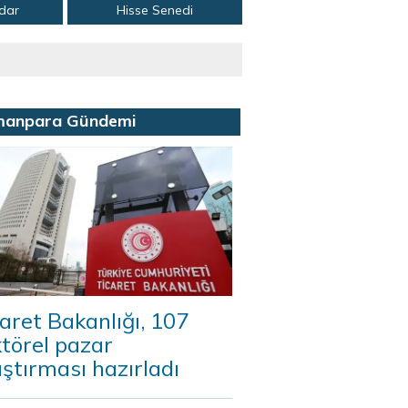
adar
Hisse Senedi
manpara Gündemi
aret Bakanlığı, 107
törel pazar
ştırması hazırladı