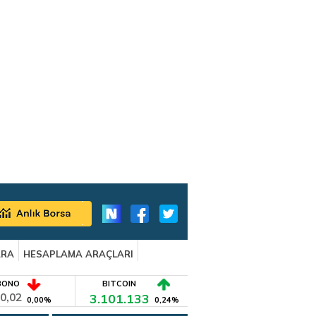
ARA
HESAPLAMA ARAÇLARI
BONO
BITCOIN
0,02
3.101.133
0,00%
0,24%