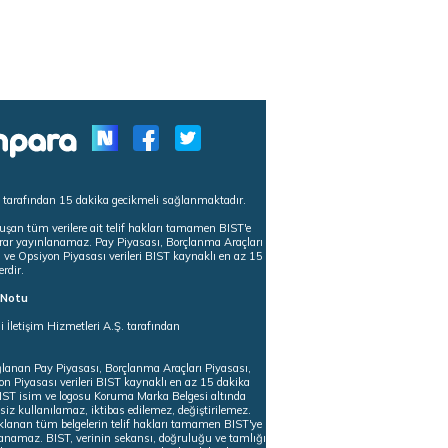
s tarafından 15 dakika gecikmeli sağlanmaktadır.
uşan tüm verilere ait telif hakları tamamen BIST'e
tekrar yayınlanamaz. Pay Piyasası, Borçlanma Araçları
m ve Opsiyon Piyasası verileri BIST kaynaklı en az 15
erdir.
ı Notu
i İletişim Hizmetleri A.Ş. tarafından
ğlanan Pay Piyasası, Borçlanma Araçları Piyasası,
on Piyasası verileri BIST kaynaklı en az 15 dakika
 BIST isim ve logosu Koruma Marka Belgesi altında
iz kullanılamaz, iktibas edilemez, değiştirilemez.
klanan tüm belgelerin telif hakları tamamen BIST'ye
nlanamaz. BIST, verinin sekansı, doğruluğu ve tamlığı