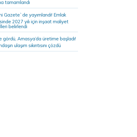
a tamamlandı
i Gazete`de yayımlandı! Emlak
sinde 2027 yılı için inşaat maliyet
leri belirlendi
de gördü, Amasya’da üretime başladı!
daşın ulaşım sıkıntısını çözdü