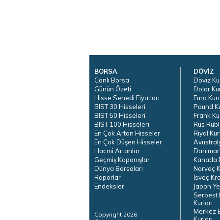
BORSA
DÖVİZ
Canlı Borsa
Döviz Ku
Günün Özeti
Dolar Ku
Hisse Senedi Fiyatları
Euro Kur
BIST 30 Hisseleri
Pound K
BIST 50 Hisseleri
Frank Ku
BIST 100 Hisseleri
Rus Rubl
En Çok Artan Hisseler
Riyal Kur
En Çok Düşen Hisseler
Avustral
Hacmi Artanlar
Danimar
Geçmiş Kapanışlar
Kanada D
Dünya Borsaları
Norveç K
Raporlar
İsveç Kr
Endeksler
Japon Ye
Serbest 
Kurları
Merkez 
Copyright 2026
Kurları