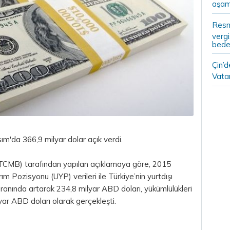
aşam
Resm
vergi
bedel
Çin’
Vatan
sım'da 366,9 milyar
dolar
açık verdi.
TCMB) tarafından yapılan açıklamaya göre, 2015
rım Pozisyonu (UYP) verileri ile Türkiye’nin yurtdışı
oranında artarak 234,8 milyar ABD doları, yükümlülükleri
lyar
ABD doları
olarak gerçekleşti.