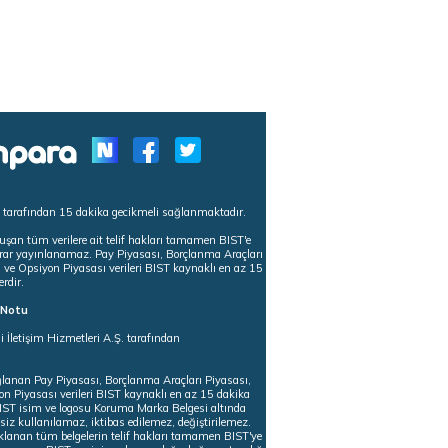
s tarafından 15 dakika gecikmeli sağlanmaktadır.
uşan tüm verilere ait telif hakları tamamen BIST'e
tekrar yayınlanamaz. Pay Piyasası, Borçlanma Araçları
m ve Opsiyon Piyasası verileri BIST kaynaklı en az 15
erdir.
ı Notu
i İletişim Hizmetleri A.Ş. tarafından
ğlanan Pay Piyasası, Borçlanma Araçları Piyasası,
on Piyasası verileri BIST kaynaklı en az 15 dakika
 BIST isim ve logosu Koruma Marka Belgesi altında
iz kullanılamaz, iktibas edilemez, değiştirilemez.
klanan tüm belgelerin telif hakları tamamen BIST'ye