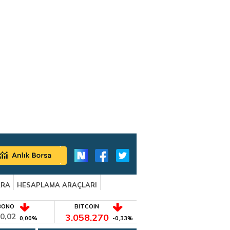
ARA
HESAPLAMA ARAÇLARI
BONO
BITCOIN
0,02
3.058.270
0,00%
-0,33%