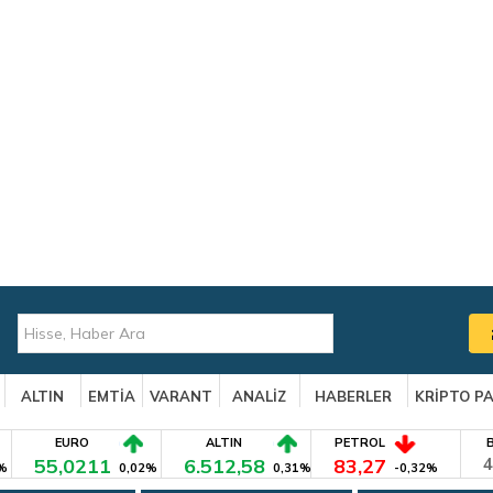
ALTIN
EMTİA
VARANT
ANALİZ
HABERLER
KRİPTO P
EURO
ALTIN
PETROL
55,0211
6.512,58
83,27
4
%
0,02%
0,31%
-0,32%