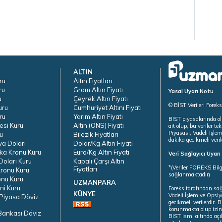
ALTIN
ru
Altın Fiyatları
ru
Gram Altın Fiyatı
Yasal Uyarı Notu
u
Çeyrek Altın Fiyatı
© BİST Verileri Forek
uru
Cumhuriyet Altını Fiyatı
ru
Yarım Altın Fiyatı
BIST piyasalarında ol
esi Kuru
Altın (ONS) Fiyatı
ait olup, bu veriler 
Piyasası, Vadeli İşle
u
Bilezik Fiyatları
dakika gecikmeli veril
ya Doları
Dolar/Kg Altın Fiyatı
ka Kronu Kuru
Euro/Kg Altın Fiyatı
Veri Sağlayıcı Uyar
oları Kuru
Kapalı Çarşı Altın
*(Veriler FOREKS Bilg
Fiyatları
ronu Kuru
sağlanmaktadır)
onu Kuru
UZMANPARA
ni Kuru
Foreks tarafından sa
KÜNYE
Vadeli İşlem ve Opsiy
Piyasa Döviz
gecikmeli verilerdir.
korunmakta olup izins
Bankası Döviz
BIST ismi altında açı