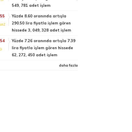
549, 781 adet işlem
:55
Yüzde 8.60 oranında artışla
290.50 lira fiyatla işlem gören
GAZ
hissede 3, 049, 328 adet işlem
:54
Yüzde 7.26 oranında artışla 7.39
lira fiyatla işlem gören hissede
FO
62, 272, 450 adet işlem
daha fazla