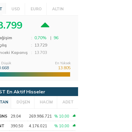
T
USD
EURO
ALTIN
3.799
eğişim
:
0,70%
|
96
ılış
:
13.729
nceki Kapanış
: 13.703
 Düşük
En Yüksek
3.668
13.805
ST En Aktif Hisseler
TAN
DÜŞEN
HACİM
ADET
BNS
29,04
269.986.721
% 10,00
NT
390,50
4.176.021
% 10,00