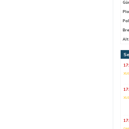
Gü
Pla
Pa
Bre
Alt
Se
17
XU
17
XU
17
DNI