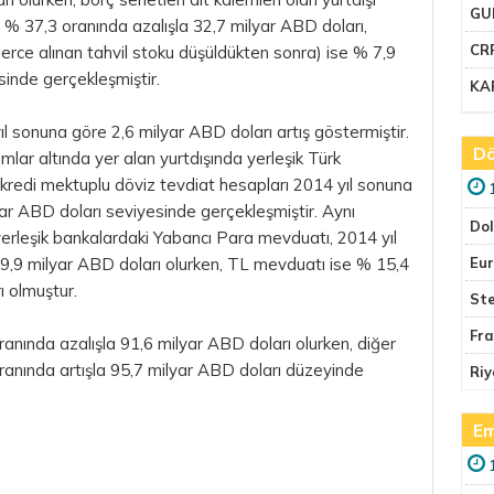
GU
u % 37,3 oranında azalışla 32,7 milyar ABD doları,
CR
klerce alınan tahvil stoku düşüldükten sonra) ise % 7,9
sinde gerçekleşmiştir.
KA
l sonuna göre 2,6 milyar ABD doları artış göstermiştir.
Dö
ımlar altında yer alan yurtdışında yerleşik Türk
kredi mektuplu döviz tevdiat hesapları 2014 yıl sonuna
ar ABD doları seviyesinde gerçekleşmiştir. Aynı
Do
 yerleşik bankalardaki Yabancı Para mevduatı, 2014 yıl
9,9 milyar ABD doları olurken, TL mevduatı ise % 15,4
Eu
ı olmuştur.
Ste
Fr
anında azalışla 91,6 milyar ABD doları olurken, diğer
oranında artışla 95,7 milyar ABD doları düzeyinde
Riy
Em