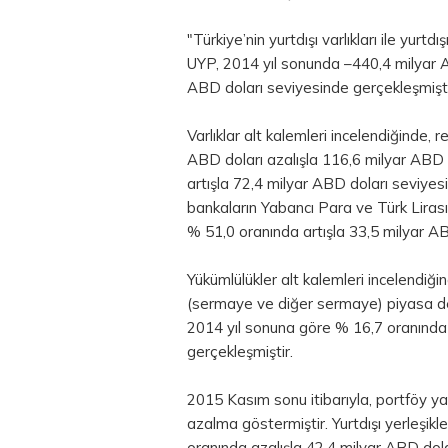
"Türkiye’nin yurtdışı varlıkları ile yurt
UYP, 2014 yıl sonunda –440,4 milyar 
ABD doları seviyesinde gerçekleşmişti
Varlıklar alt kalemleri incelendiğinde, 
ABD doları azalışla 116,6 milyar ABD d
artışla 72,4 milyar ABD doları seviyesi
bankaların Yabancı Para ve Türk Lirası
% 51,0 oranında artışla 33,5 milyar AB
Yükümlülükler alt kalemleri incelendiği
(sermaye ve diğer sermaye) piyasa değe
2014 yıl sonuna göre % 16,7 oranında 
gerçekleşmiştir.
2015 Kasım sonu itibarıyla, portföy ya
azalma göstermiştir. Yurtdışı yerleşik
oranında azalışla 42,4 milyar ABD dolar