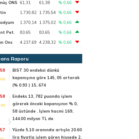
müş ONS
61,31
61,38
% 0,66
tin
1.730,82
1.735,54
% 0,66
ladyum
1.370,14
1.375,02
% 0,66
nt Pet.
83,65
83,65
% 0,66
ın Ons
4.237,69
4.238,32
% 0,66
ans Raporu
:58
BIST 30 endeksi dünkü
kapanışına göre 145, 05 artarak
030
(% 0.93 ) 15, 674
:58
Endeks 13, 782 puanda işlem
görerek önceki kapanışının % 0,
100
58 üstünde . İşlem hacmi 169,
144.00 milyon TL de
:57
Yüzde 5.10 oranında artışla 20.60
lira fiyatla işlem gören hissede 2,
SI