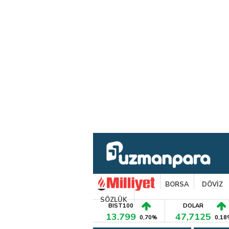
BORSA
DÖVİZ
SÖZLÜK
BIST100
DOLAR
13.799
47,7125
0,70%
0,18