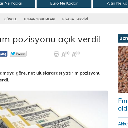
ar Ne Kadar
Euro Ne Kadar
Altın Ne K
GÜNCEL
UZMAN YORUMLARI
PİYASA TAKVİMİ
rım pozisyonu açık verdi!
uz
amaya göre, net uluslararası yatırım pozisyonu
erdi.
Fın
old
Akku