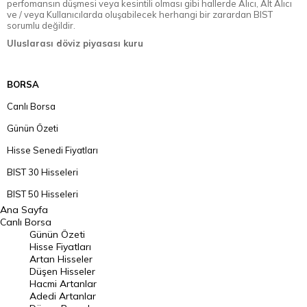
perfomansın düşmesi veya kesintili olması gibi hallerde Alıcı, Alt Alıcı
ve / veya Kullanıcılarda oluşabilecek herhangi bir zarardan BIST
sorumlu değildir.
Uluslarası döviz piyasası kuru
BORSA
Canlı Borsa
Günün Özeti
Hisse Senedi Fiyatları
BIST 30 Hisseleri
BIST 50 Hisseleri
Ana Sayfa
BIST 100 Hisseleri
Canlı Borsa
Günün Özeti
En Çok Artan Hisseler
Hisse Fiyatları
Artan Hisseler
En Çok Düşen Hisseler
Düşen Hisseler
Hacmi Artanlar
Hacmi Artanlar
Adedi Artanlar
Geçmiş Kapanışlar