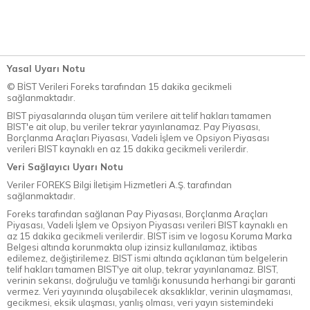
Yasal Uyarı Notu
© BİST Verileri Foreks tarafından 15 dakika gecikmeli
sağlanmaktadır.
BIST piyasalarında oluşan tüm verilere ait telif hakları tamamen
BIST'e ait olup, bu veriler tekrar yayınlanamaz. Pay Piyasası,
Borçlanma Araçları Piyasası, Vadeli İşlem ve Opsiyon Piyasası
verileri BIST kaynaklı en az 15 dakika gecikmeli verilerdir.
Veri Sağlayıcı Uyarı Notu
Veriler FOREKS Bilgi İletişim Hizmetleri A.Ş. tarafından
sağlanmaktadır.
Foreks tarafından sağlanan Pay Piyasası, Borçlanma Araçları
Piyasası, Vadeli İşlem ve Opsiyon Piyasası verileri BIST kaynaklı en
az 15 dakika gecikmeli verilerdir. BIST isim ve logosu Koruma Marka
Belgesi altında korunmakta olup izinsiz kullanılamaz, iktibas
edilemez, değiştirilemez. BIST ismi altında açıklanan tüm belgelerin
telif hakları tamamen BIST'ye ait olup, tekrar yayınlanamaz. BIST,
verinin sekansı, doğruluğu ve tamlığı konusunda herhangi bir garanti
vermez. Veri yayınında oluşabilecek aksaklıklar, verinin ulaşmaması,
gecikmesi, eksik ulaşması, yanlış olması, veri yayın sistemindeki