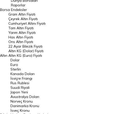
Dünya Borsaları
Raporlar
Dünya Borsaları
Borsa
Endeksler
Gram Altın Fiyatı
Raporlar
Çeyrek Altın Fiyatı
Endeksler
Cumhuriyet Altını Fiyatı
Tam Altın Fiyatı
Yarım Altın Fiyatı
DÖVİZ
Has Altın Fiyatı
Ons Altın Fiyatı
Döviz Kuru
22 Ayar Bilezik Fiyatı
Dolar Kuru
Altın KG (Dolar) Fiyatı
Altın
Altın KG (Euro) Fiyatı
Euro Kuru
Dolar
Euro
Pound Kuru
Sterlin
Kanada Doları
Frank Kuru
İsviçre Frangı
Riyal Kuru
Rus Rublesi
Suudi Riyali
Avustralya Doları
Japon Yeni
Avustralya Doları
Danimarka Kronu Kuru
Norveç Kronu
Danimarka Kronu
Kanada Doları Kuru
İsveç Kronu