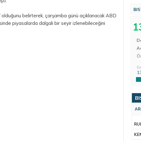
tı.
BIS
ıf olduğunu belirterek, çarşamba günü açıklanacak ABD
nde piyasalarda dalgalı bir seyir izlenebileceğini
1
D
Aç
Ö
En
1
BI
AR
RU
KE