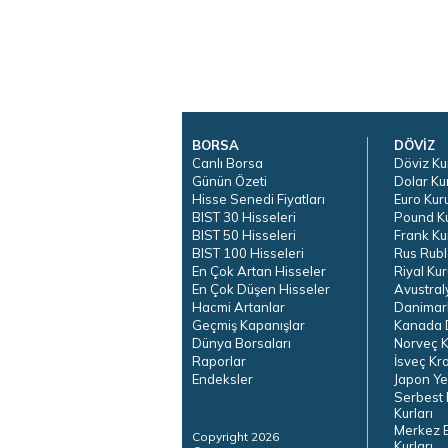
BORSA
DÖVİZ
Canlı Borsa
Döviz Ku
Günün Özeti
Dolar Ku
Hisse Senedi Fiyatları
Euro Kur
BIST 30 Hisseleri
Pound K
BIST 50 Hisseleri
Frank Ku
BIST 100 Hisseleri
Rus Rubl
En Çok Artan Hisseler
Riyal Kur
En Çok Düşen Hisseler
Avustral
Hacmi Artanlar
Danimar
Geçmiş Kapanışlar
Kanada D
Dünya Borsaları
Norveç K
Raporlar
İsveç Kr
Endeksler
Japon Ye
Serbest 
Kurları
Merkez 
Copyright 2026
Kurları