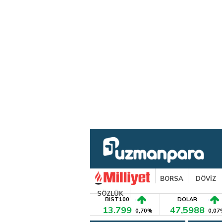
BORSA
DÖVİZ
SÖZLÜK
BIST100
DOLAR
13.799
47,5988
0,70%
0,07