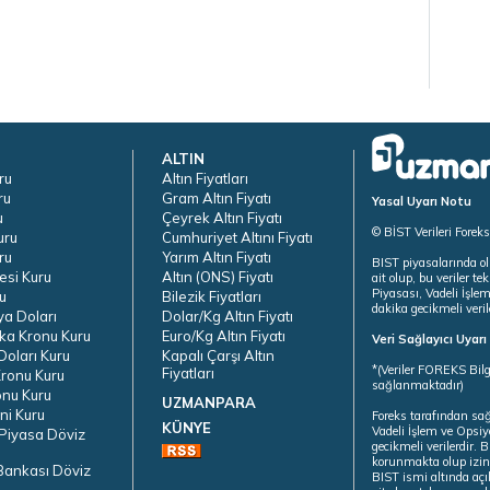
ALTIN
ru
Altın Fiyatları
ru
Gram Altın Fiyatı
Yasal Uyarı Notu
u
Çeyrek Altın Fiyatı
© BİST Verileri Forek
uru
Cumhuriyet Altını Fiyatı
ru
Yarım Altın Fiyatı
BIST piyasalarında ol
esi Kuru
Altın (ONS) Fiyatı
ait olup, bu veriler 
Piyasası, Vadeli İşle
u
Bilezik Fiyatları
dakika gecikmeli veril
ya Doları
Dolar/Kg Altın Fiyatı
ka Kronu Kuru
Euro/Kg Altın Fiyatı
Veri Sağlayıcı Uyar
oları Kuru
Kapalı Çarşı Altın
*(Veriler FOREKS Bilg
Fiyatları
ronu Kuru
sağlanmaktadır)
onu Kuru
UZMANPARA
ni Kuru
Foreks tarafından sa
KÜNYE
Vadeli İşlem ve Opsiy
Piyasa Döviz
gecikmeli verilerdir.
korunmakta olup izins
Bankası Döviz
BIST ismi altında açı