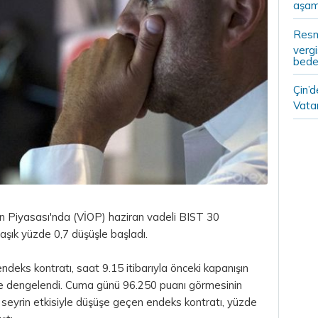
aşam
Resm
vergi
bedel
Çin’
Vatan
n Piyasası'nda (VİOP) haziran vadeli BIST 30
aşık yüzde 0,7 düşüşle başladı.
ndeks kontratı, saat 9.15 itibarıyla önceki kapanışın
de dengelendi. Cuma günü 96.250 puanı görmesinin
 seyrin etkisiyle düşüşe geçen endeks kontratı, yüzde