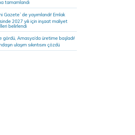
a tamamlandı
i Gazete`de yayımlandı! Emlak
sinde 2027 yılı için inşaat maliyet
leri belirlendi
de gördü, Amasya’da üretime başladı!
daşın ulaşım sıkıntısını çözdü