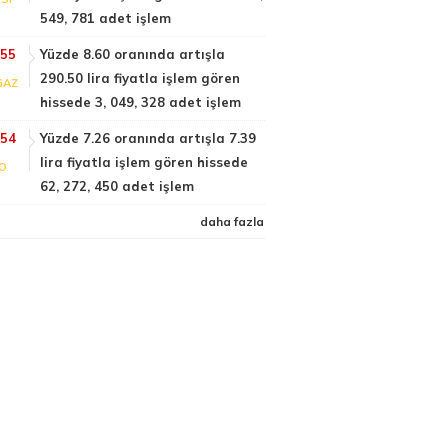
549, 781 adet işlem
:55
Yüzde 8.60 oranında artışla
290.50 lira fiyatla işlem gören
GAZ
hissede 3, 049, 328 adet işlem
:54
Yüzde 7.26 oranında artışla 7.39
lira fiyatla işlem gören hissede
FO
62, 272, 450 adet işlem
daha fazla