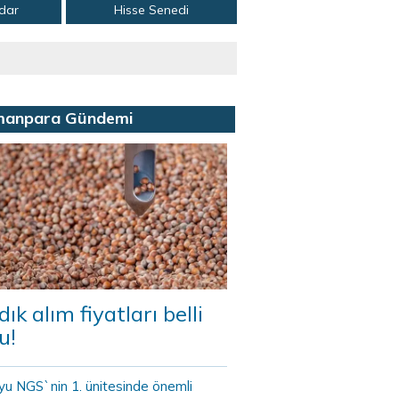
adar
Hisse Senedi
manpara Gündemi
dık alım fiyatları belli
u!
yu NGS`nin 1. ünitesinde önemli