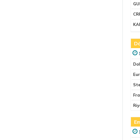
GU
CR
KA
Dö
Do
Eu
Ste
Fr
Riy
Em