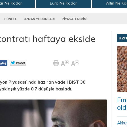
ar Ne Kadar
Euro Ne Kadar
Altın Ne K
GÜNCEL
UZMAN YORUMLARI
PİYASA TAKVİMİ
ontratı haftaya ekside
uz
iyon Piyasası`nda haziran vadeli BIST 30
yaklaşık yüzde 0,7 düşüşle başladı.
Fın
old
Akku