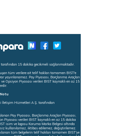
s tarafından 15 dakika gecikmeli sağlanmaktadır.
uşan tüm verilere ait telif hakları tamamen BIST'e
tekrar yayınlanamaz. Pay Piyasası, Borçlanma Araçları
m ve Opsiyon Piyasası verileri BIST kaynaklı en az 15
erdir.
ı Notu
i İletişim Hizmetleri A.Ş. tarafından
ğlanan Pay Piyasası, Borçlanma Araçları Piyasası,
on Piyasası verileri BIST kaynaklı en az 15 dakika
 BIST isim ve logosu Koruma Marka Belgesi altında
iz kullanılamaz, iktibas edilemez, değiştirilemez.
klanan tüm belgelerin telif hakları tamamen BIST'ye