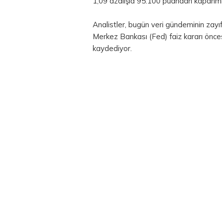
1,09 azalışla 95.100 puandan kapanmış
Analistler, bugün veri gündeminin zay
Merkez Bankası (Fed) faiz kararı öncesi
kaydediyor.