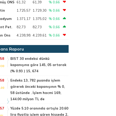
müş ONS
61,32
61,39
% 0,66
tin
1.725,57
1.729,30
% 0,66
ladyum
1.371,17
1.375,02
% 0,66
nt Pet.
82,73
82,73
% 0,66
ın Ons
4.238,98
4.239,61
% 0,66
ans Raporu
:58
BIST 30 endeksi dünkü
kapanışına göre 145, 05 artarak
030
(% 0.93 ) 15, 674
:58
Endeks 13, 782 puanda işlem
görerek önceki kapanışının % 0,
100
58 üstünde . İşlem hacmi 169,
144.00 milyon TL de
:57
Yüzde 5.10 oranında artışla 20.60
lira fiyatla işlem gören hissede 2,
SI