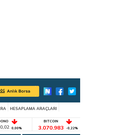
ARA
HESAPLAMA ARAÇLARI
BONO
BITCOIN
0,02
3.070.983
0,00%
-0,22%