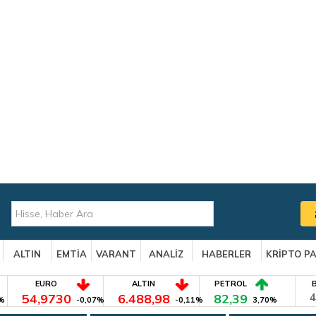
ALTIN
EMTİA
VARANT
ANALİZ
HABERLER
KRİPTO P
EURO
ALTIN
PETROL
54,9730
6.488,98
82,39
4
%
-0,07%
-0,11%
3,70%