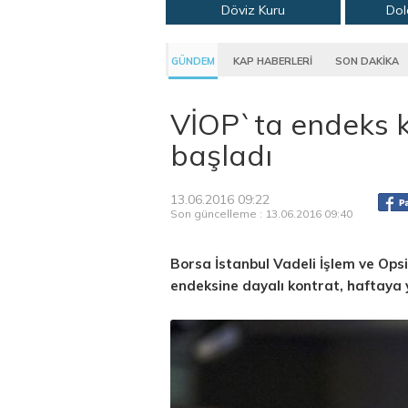
Döviz Kuru
Dol
GÜNDEM
KAP HABERLERİ
SON DAKİKA
VİOP`ta endeks k
başladı
13.06.2016 09:22
Son güncelleme : 13.06.2016 09:40
Borsa İstanbul Vadeli İşlem ve Ops
endeksine dayalı kontrat, haftaya 