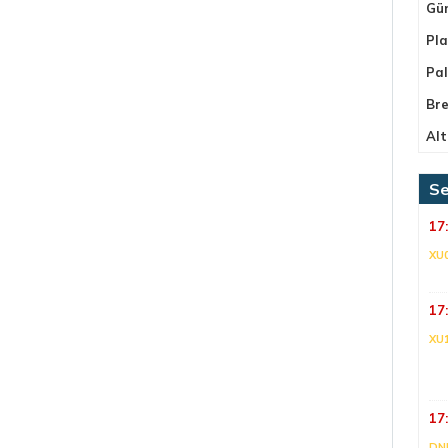
Gü
Pla
Pa
Bre
Alt
Se
17
XU
17
XU
17
DNI