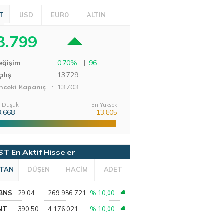
T
USD
EURO
ALTIN
3.799
eğişim
:
0,70%
|
96
ılış
:
13.729
nceki Kapanış
: 13.703
 Düşük
En Yüksek
3.668
13.805
ST En Aktif Hisseler
TAN
DÜŞEN
HACİM
ADET
BNS
29,04
269.986.721
% 10,00
NT
390,50
4.176.021
% 10,00