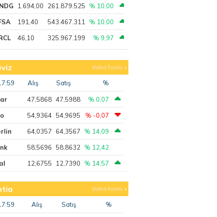
NDG
1.694,00
261.879.525
% 10,00
FSA
191,40
543.467.311
% 10,00
RCL
46,10
325.967.199
% 9,97
viz
daha fazla
17:59
Alış
Satış
%
lar
47,5868
47,5988
% 0,07
ro
54,9364
54,9695
% -0,07
rlin
64,0357
64,3567
% 14,09
ank
58,5696
58,8632
% 12,42
al
12,6755
12,7390
% 14,57
tia
daha fazla
17:59
Alış
Satış
%