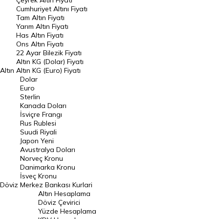
Çeyrek Altın Fiyatı
Endeksler
Cumhuriyet Altını Fiyatı
Tam Altın Fiyatı
Yarım Altın Fiyatı
DÖVİZ
Has Altın Fiyatı
Ons Altın Fiyatı
Döviz Kuru
22 Ayar Bilezik Fiyatı
Dolar Kuru
Altın KG (Dolar) Fiyatı
Altın
Altın KG (Euro) Fiyatı
Euro Kuru
Dolar
Euro
Pound Kuru
Sterlin
Kanada Doları
Frank Kuru
İsviçre Frangı
Riyal Kuru
Rus Rublesi
Suudi Riyali
Avustralya Doları
Japon Yeni
Avustralya Doları
Danimarka Kronu Kuru
Norveç Kronu
Danimarka Kronu
Kanada Doları Kuru
İsveç Kronu
Döviz
Merkez Bankası Kurlari
Norveç Kronu Kuru
Altın Hesaplama
İsveç Kronu Kuru
Döviz Çevirici
Yüzde Hesaplama
Japon Yeni Kuru