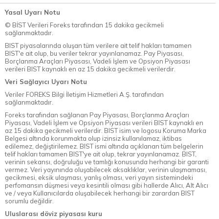
Yasal Uyarı Notu
© BİST Verileri Foreks tarafından 15 dakika gecikmeli
sağlanmaktadır.
BIST piyasalarında oluşan tüm verilere ait telif hakları tamamen
BIST'e ait olup, bu veriler tekrar yayınlanamaz. Pay Piyasası,
Borçlanma Araçları Piyasası, Vadeli İşlem ve Opsiyon Piyasası
verileri BIST kaynaklı en az 15 dakika gecikmeli verilerdir.
Veri Sağlayıcı Uyarı Notu
Veriler FOREKS Bilgi İletişim Hizmetleri A.Ş. tarafından
sağlanmaktadır.
Foreks tarafından sağlanan Pay Piyasası, Borçlanma Araçları
Piyasası, Vadeli İşlem ve Opsiyon Piyasası verileri BIST kaynaklı en
az 15 dakika gecikmeli verilerdir. BIST isim ve logosu Koruma Marka
Belgesi altında korunmakta olup izinsiz kullanılamaz, iktibas
edilemez, değiştirilemez. BIST ismi altında açıklanan tüm belgelerin
telif hakları tamamen BIST'ye ait olup, tekrar yayınlanamaz. BIST,
verinin sekansı, doğruluğu ve tamlığı konusunda herhangi bir garanti
vermez. Veri yayınında oluşabilecek aksaklıklar, verinin ulaşmaması,
gecikmesi, eksik ulaşması, yanlış olması, veri yayın sistemindeki
perfomansın düşmesi veya kesintili olması gibi hallerde Alıcı, Alt Alıcı
ve / veya Kullanıcılarda oluşabilecek herhangi bir zarardan BIST
sorumlu değildir.
Uluslarası döviz piyasası kuru