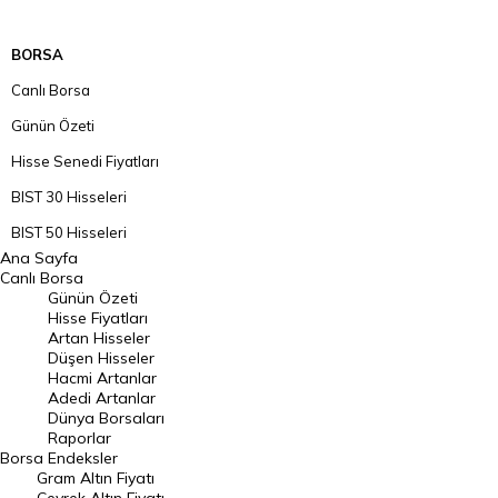
BORSA
Canlı Borsa
Günün Özeti
Hisse Senedi Fiyatları
BIST 30 Hisseleri
BIST 50 Hisseleri
Ana Sayfa
BIST 100 Hisseleri
Canlı Borsa
Günün Özeti
En Çok Artan Hisseler
Hisse Fiyatları
Artan Hisseler
En Çok Düşen Hisseler
Düşen Hisseler
Hacmi Artanlar
Hacmi Artanlar
Adedi Artanlar
Geçmiş Kapanışlar
Dünya Borsaları
Raporlar
Dünya Borsaları
Borsa
Endeksler
Gram Altın Fiyatı
Raporlar