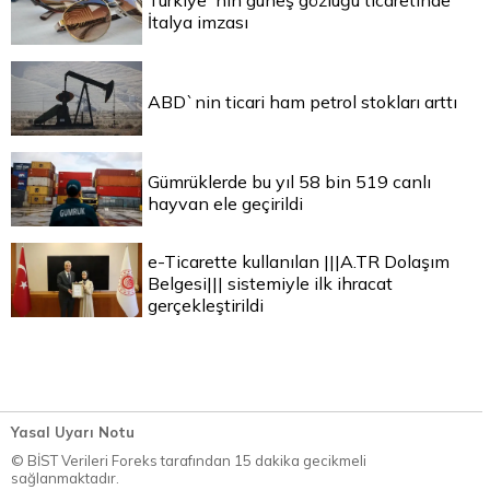
Türkiye`nin güneş gözlüğü ticaretinde
İtalya imzası
ABD`nin ticari ham petrol stokları arttı
Gümrüklerde bu yıl 58 bin 519 canlı
hayvan ele geçirildi
e-Ticarette kullanılan |||A.TR Dolaşım
Belgesi||| sistemiyle ilk ihracat
gerçekleştirildi
Yasal Uyarı Notu
© BİST Verileri Foreks tarafından 15 dakika gecikmeli
sağlanmaktadır.