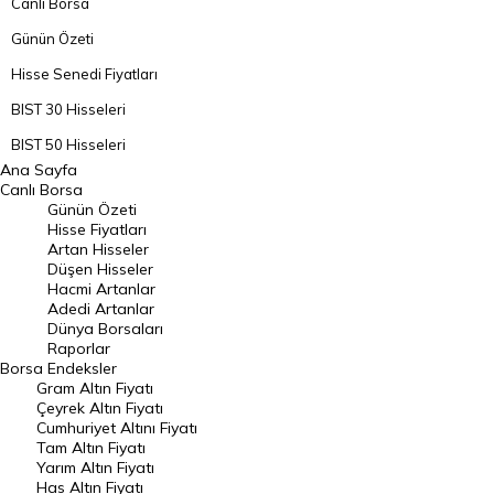
Canlı Borsa
Günün Özeti
Hisse Senedi Fiyatları
BIST 30 Hisseleri
BIST 50 Hisseleri
Ana Sayfa
BIST 100 Hisseleri
Canlı Borsa
Günün Özeti
En Çok Artan Hisseler
Hisse Fiyatları
Artan Hisseler
En Çok Düşen Hisseler
Düşen Hisseler
Hacmi Artanlar
Hacmi Artanlar
Adedi Artanlar
Geçmiş Kapanışlar
Dünya Borsaları
Raporlar
Dünya Borsaları
Borsa
Endeksler
Gram Altın Fiyatı
Raporlar
Çeyrek Altın Fiyatı
Endeksler
Cumhuriyet Altını Fiyatı
Tam Altın Fiyatı
Yarım Altın Fiyatı
DÖVİZ
Has Altın Fiyatı