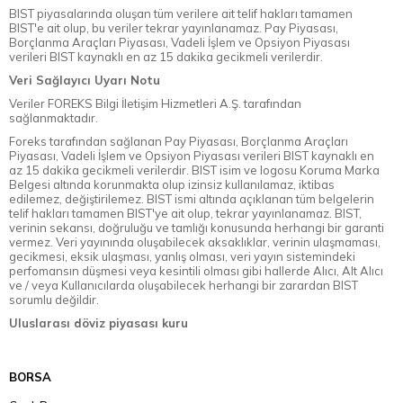
BIST piyasalarında oluşan tüm verilere ait telif hakları tamamen
BIST'e ait olup, bu veriler tekrar yayınlanamaz. Pay Piyasası,
Borçlanma Araçları Piyasası, Vadeli İşlem ve Opsiyon Piyasası
verileri BIST kaynaklı en az 15 dakika gecikmeli verilerdir.
Veri Sağlayıcı Uyarı Notu
Veriler FOREKS Bilgi İletişim Hizmetleri A.Ş. tarafından
sağlanmaktadır.
Foreks tarafından sağlanan Pay Piyasası, Borçlanma Araçları
Piyasası, Vadeli İşlem ve Opsiyon Piyasası verileri BIST kaynaklı en
az 15 dakika gecikmeli verilerdir. BIST isim ve logosu Koruma Marka
Belgesi altında korunmakta olup izinsiz kullanılamaz, iktibas
edilemez, değiştirilemez. BIST ismi altında açıklanan tüm belgelerin
telif hakları tamamen BIST'ye ait olup, tekrar yayınlanamaz. BIST,
verinin sekansı, doğruluğu ve tamlığı konusunda herhangi bir garanti
vermez. Veri yayınında oluşabilecek aksaklıklar, verinin ulaşmaması,
gecikmesi, eksik ulaşması, yanlış olması, veri yayın sistemindeki
perfomansın düşmesi veya kesintili olması gibi hallerde Alıcı, Alt Alıcı
ve / veya Kullanıcılarda oluşabilecek herhangi bir zarardan BIST
sorumlu değildir.
Uluslarası döviz piyasası kuru
BORSA