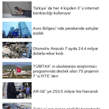
Türkiye`de her 4 kişiden 3`ü internet
bankacılığı kullanıyor
Avro Bölgesi`nde perakende satışlar
azaldı
Otomotiv ihracatı 7 ayda 24,4 milyar
dolarla rekor kırdı
TÜBİTAK`ın uluslararası araştırmacı
programında destek alan 75 projenin
7`si İYTE`den
AR-GE`ye 253,5 milyar lira harcandı