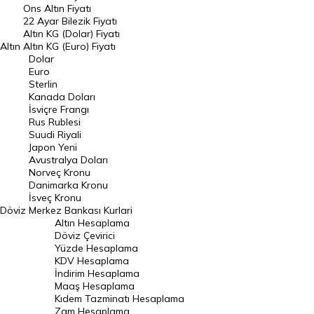
Ons Altın Fiyatı
Döviz Kuru
22 Ayar Bilezik Fiyatı
Dolar Kuru
Altın KG (Dolar) Fiyatı
Altın
Altın KG (Euro) Fiyatı
Euro Kuru
Dolar
Euro
Pound Kuru
Sterlin
Kanada Doları
Frank Kuru
İsviçre Frangı
Riyal Kuru
Rus Rublesi
Suudi Riyali
Avustralya Doları
Japon Yeni
Avustralya Doları
Danimarka Kronu Kuru
Norveç Kronu
Danimarka Kronu
Kanada Doları Kuru
İsveç Kronu
Döviz
Merkez Bankası Kurlari
Norveç Kronu Kuru
Altın Hesaplama
İsveç Kronu Kuru
Döviz Çevirici
Yüzde Hesaplama
Japon Yeni Kuru
KDV Hesaplama
İndirim Hesaplama
Serbest Piyasa Döviz Kurları
Maaş Hesaplama
Kıdem Tazminatı Hesaplama
Merkez Bankası Döviz Kurları
Zam Hesaplama