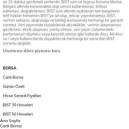
az 15 dakika gecikmeli verilerdir. BIST isim ve logosu Koruma Marka
Belgesi altında korunmakta olup izinsiz kullanılamaz, iktibas
edilemez, değiştirilemez. BIST ismi altında açıklanan tüm belgelerin
telif hakları tamamen BIST'ye ait olup, tekrar yayınlanamaz. BIST,
verinin sekansı, doğruluğu ve tamlığı konusunda herhangi bir garanti
vermez. Veri yayınında oluşabilecek aksaklıklar, verinin ulaşmaması,
gecikmesi, eksik ulaşması, yanlış olması, veri yayın sistemindeki
perfomansın düşmesi veya kesintili olması gibi hallerde Alıcı, Alt Alıcı
ve / veya Kullanıcılarda oluşabilecek herhangi bir zarardan BIST
sorumlu değildir.
Uluslarası döviz piyasası kuru
BORSA
Canlı Borsa
Günün Özeti
Hisse Senedi Fiyatları
BIST 30 Hisseleri
BIST 50 Hisseleri
Ana Sayfa
BIST 100 Hisseleri
Canlı Borsa