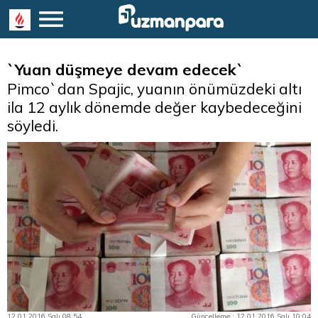
`Yuan düşmeye devam edecek`
Pimco`dan Spajic, yuanın önümüzdeki altı
ila 12 aylık dönemde değer kaybedeceğini
söyledi.
12.01.2016 Salı 08:54
Güncelleme : 12.01.2016 Salı 10:04