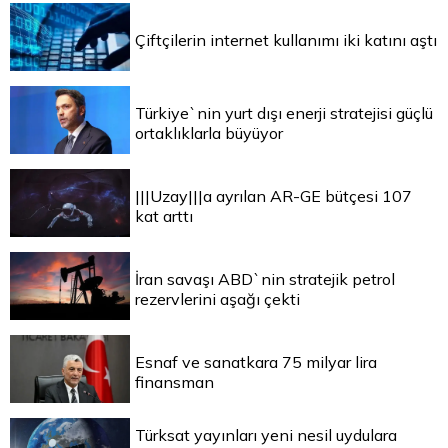
Çiftçilerin internet kullanımı iki katını aştı
Türkiye`nin yurt dışı enerji stratejisi güçlü
ortaklıklarla büyüyor
|||Uzay|||a ayrılan AR-GE bütçesi 107
kat arttı
İran savaşı ABD`nin stratejik petrol
rezervlerini aşağı çekti
Esnaf ve sanatkara 75 milyar lira
finansman
Türksat yayınları yeni nesil uydulara