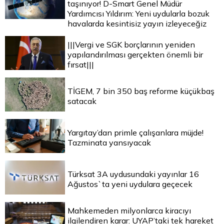
taşınıyor! D-Smart Genel Müdür
Yardımcısı Yıldırım: Yeni uydularla bozuk
havalarda kesintisiz yayın izleyeceğiz
|||Vergi ve SGK borçlarının yeniden
yapılandırılması gerçekten önemli bir
fırsat|||
TİGEM, 7 bin 350 baş reforme küçükbaş
satacak
Yargıtay’dan primle çalışanlara müjde!
Tazminata yansıyacak
Türksat 3A uydusundaki yayınlar 16
Ağustos`ta yeni uydulara geçecek
Mahkemeden milyonlarca kiracıyı
ilgilendiren karar: UYAP’taki tek hareket