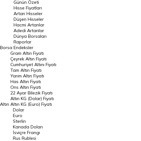
Günün Özeti
En Çok Artan Hisseler
Hisse Fiyatları
Artan Hisseler
En Çok Düşen Hisseler
Düşen Hisseler
Hacmi Artanlar
Hacmi Artanlar
Adedi Artanlar
Geçmiş Kapanışlar
Dünya Borsaları
Raporlar
Dünya Borsaları
Borsa
Endeksler
Gram Altın Fiyatı
Raporlar
Çeyrek Altın Fiyatı
Endeksler
Cumhuriyet Altını Fiyatı
Tam Altın Fiyatı
Yarım Altın Fiyatı
DÖVİZ
Has Altın Fiyatı
Ons Altın Fiyatı
Döviz Kuru
22 Ayar Bilezik Fiyatı
Dolar Kuru
Altın KG (Dolar) Fiyatı
Altın
Altın KG (Euro) Fiyatı
Euro Kuru
Dolar
Euro
Pound Kuru
Sterlin
Kanada Doları
Frank Kuru
İsviçre Frangı
Riyal Kuru
Rus Rublesi