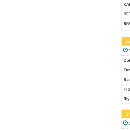
KA
BE
SR
Dö
Do
Eu
Ste
Fr
Riy
Em