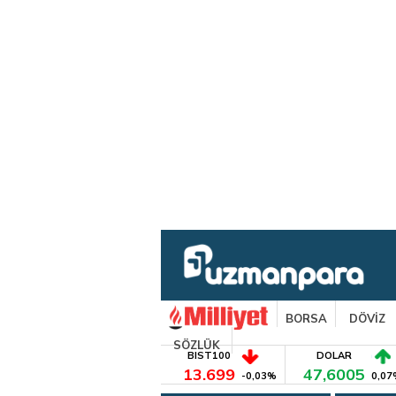
BORSA
DÖVİZ
SÖZLÜK
BIST100
DOLAR
13.699
47,6005
-0,03%
0,07