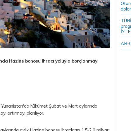
Otomo
dolar
TÜBİ
prog
İYTE
AR-G
nda Hazine bonosu ihracı yoluyla borçlanmayı
e Yunanistan'da hükümet Şubat ve Mart aylarında
yı artırmayı planlıyor.
larında aylık Hazine bonosu ihraçlarını 1,5-2,0 milyar