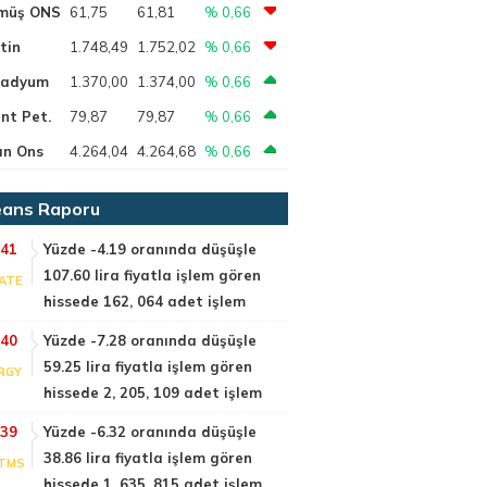
müş ONS
61,75
61,81
% 0,66
tin
1.748,49
1.752,02
% 0,66
ladyum
1.370,00
1.374,00
% 0,66
nt Pet.
79,87
79,87
% 0,66
ın Ons
4.264,04
4.264,68
% 0,66
ans Raporu
:41
Yüzde -4.19 oranında düşüşle
107.60 lira fiyatla işlem gören
ATE
hissede 162, 064 adet işlem
:40
Yüzde -7.28 oranında düşüşle
59.25 lira fiyatla işlem gören
RGY
hissede 2, 205, 109 adet işlem
:39
Yüzde -6.32 oranında düşüşle
38.86 lira fiyatla işlem gören
TMS
hissede 1, 635, 815 adet işlem