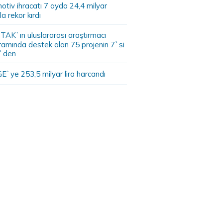
tiv ihracatı 7 ayda 24,4 milyar
la rekor kırdı
TAK`ın uluslararası araştırmacı
ramında destek alan 75 projenin 7`si
`den
E`ye 253,5 milyar lira harcandı