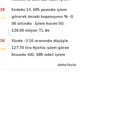
:38
Endeks 13, 695 puanda işlem
görerek önceki kapanışının % -0,
100
06 altında . İşlem hacmi 50,
136.00 milyon TL de
:38
Yüzde -3.26 oranında düşüşle
127.70 lira fiyatla işlem gören
DMB
hissede 441, 685 adet işlem
daha fazla