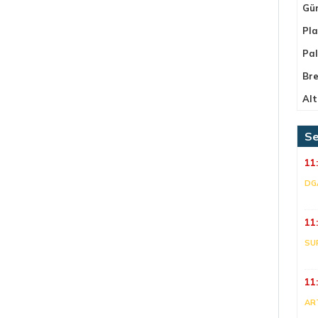
Gü
Pla
Pa
Bre
Alt
Se
11
DG
11
SU
11
AR