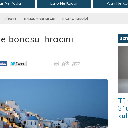
ar Ne Kadar
Euro Ne Kadar
Altın Ne K
GÜNCEL
UZMAN YORUMLARI
PİYASA TAKVİMİ
e bonosu ihracını
uz
Tür
3`ü
kul