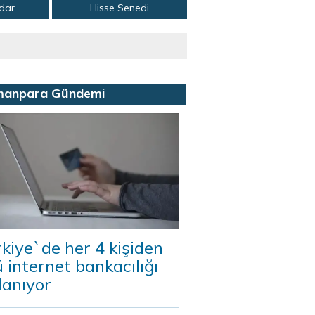
adar
Hisse Senedi
manpara Gündemi
kiye`de her 4 kişiden
 internet bankacılığı
lanıyor