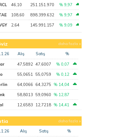
RCL
46,10
251.151.970
% 9,97
TAE
108,60
898.399.632
% 9,97
VGY
2,64
145.991.157
% 9,09
viz
daha fazla
11:26
Alış
Satış
%
lar
47,5892
47,6007
% 0,07
ro
55,0651
55,0759
% 0,12
rlin
64,0066
64,3275
% 14,04
ank
58,8013
59,0960
% 12,87
al
12,6583
12,7218
% 14,41
tia
daha fazla
11:26
Alış
Satış
%