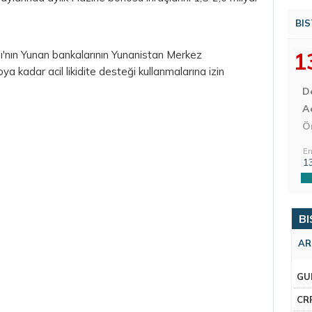
BIS
1
nın Yunan bankalarının Yunanistan Merkez
a kadar acil likidite desteği kullanmalarına izin
D
Aç
Ö
En
1
BI
AR
GU
CR