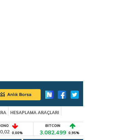
ARA
HESAPLAMA ARAÇLARI
BONO
BITCOIN
0,02
3.082.499
0,00%
0,95%