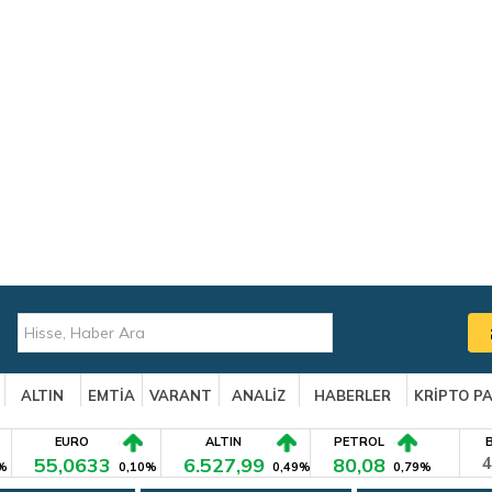
ALTIN
EMTİA
VARANT
ANALİZ
HABERLER
KRİPTO P
EURO
ALTIN
PETROL
55,0633
6.527,99
80,08
4
%
0,10%
0,49%
0,79%