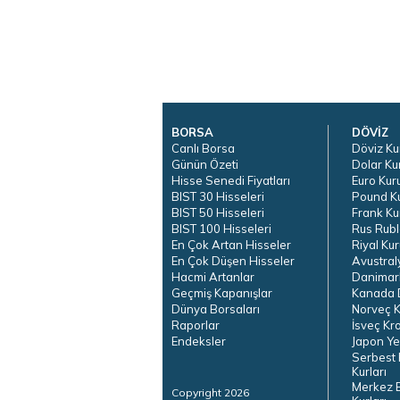
BORSA
DÖVİZ
Canlı Borsa
Döviz Ku
Günün Özeti
Dolar Ku
Hisse Senedi Fiyatları
Euro Kur
BIST 30 Hisseleri
Pound K
BIST 50 Hisseleri
Frank Ku
BIST 100 Hisseleri
Rus Rubl
En Çok Artan Hisseler
Riyal Kur
En Çok Düşen Hisseler
Avustral
Hacmi Artanlar
Danimar
Geçmiş Kapanışlar
Kanada D
Dünya Borsaları
Norveç K
Raporlar
İsveç Kr
Endeksler
Japon Ye
Serbest 
Kurları
Merkez 
Copyright 2026