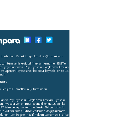
s tarafından 15 dakika gecikmeli sağlanmaktadır.
uşan tüm verilere ait telif hakları tamamen BIST'e
tekrar yayınlanamaz. Pay Piyasası, Borçlanma Araçları
m ve Opsiyon Piyasası verileri BIST kaynaklı en az 15
erdir.
ı Notu
i İletişim Hizmetleri A.Ş. tarafından
ğlanan Pay Piyasası, Borçlanma Araçları Piyasası,
on Piyasası verileri BIST kaynaklı en az 15 dakika
 BIST isim ve logosu Koruma Marka Belgesi altında
iz kullanılamaz, iktibas edilemez, değiştirilemez.
klanan tüm belgelerin telif hakları tamamen BIST'ye