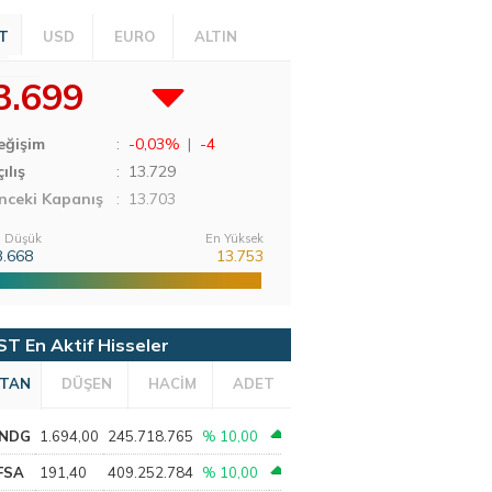
T
USD
EURO
ALTIN
3.699
eğişim
:
-0,03%
|
-4
ılış
:
13.729
nceki Kapanış
: 13.703
 Düşük
En Yüksek
3.668
13.753
ST En Aktif Hisseler
TAN
DÜŞEN
HACİM
ADET
NDG
1.694,00
245.718.765
% 10,00
FSA
191,40
409.252.784
% 10,00