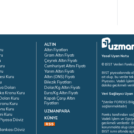
ALTIN
ru
Altın Fiyatları
ru
Gram Altın Fiyatı
Yasal Uyarı Notu
u
Çeyrek Altın Fiyatı
© BİST Verileri Forek
uru
Cumhuriyet Altını Fiyatı
ru
Yarım Altın Fiyatı
BIST piyasalarında ol
esi Kuru
Altın (ONS) Fiyatı
ait olup, bu veriler 
Piyasası, Vadeli İşle
u
Bilezik Fiyatları
dakika gecikmeli veril
ya Doları
Dolar/Kg Altın Fiyatı
ka Kronu Kuru
Euro/Kg Altın Fiyatı
Veri Sağlayıcı Uyar
oları Kuru
Kapalı Çarşı Altın
*(Veriler FOREKS Bilg
Fiyatları
ronu Kuru
sağlanmaktadır)
onu Kuru
UZMANPARA
ni Kuru
Foreks tarafından sa
KÜNYE
Vadeli İşlem ve Opsiy
Piyasa Döviz
gecikmeli verilerdir.
korunmakta olup izins
Bankası Döviz
BIST ismi altında açı