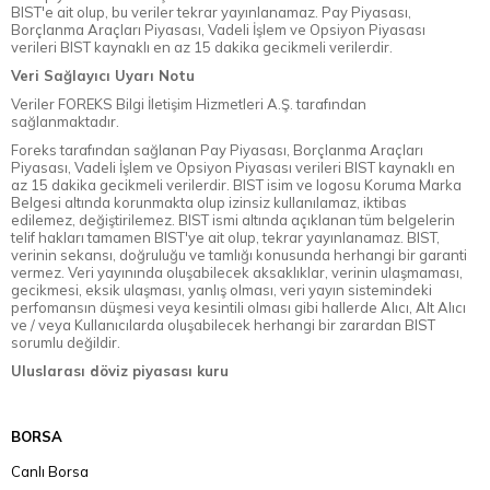
BIST'e ait olup, bu veriler tekrar yayınlanamaz. Pay Piyasası,
Borçlanma Araçları Piyasası, Vadeli İşlem ve Opsiyon Piyasası
verileri BIST kaynaklı en az 15 dakika gecikmeli verilerdir.
Veri Sağlayıcı Uyarı Notu
Veriler FOREKS Bilgi İletişim Hizmetleri A.Ş. tarafından
sağlanmaktadır.
Foreks tarafından sağlanan Pay Piyasası, Borçlanma Araçları
Piyasası, Vadeli İşlem ve Opsiyon Piyasası verileri BIST kaynaklı en
az 15 dakika gecikmeli verilerdir. BIST isim ve logosu Koruma Marka
Belgesi altında korunmakta olup izinsiz kullanılamaz, iktibas
edilemez, değiştirilemez. BIST ismi altında açıklanan tüm belgelerin
telif hakları tamamen BIST'ye ait olup, tekrar yayınlanamaz. BIST,
verinin sekansı, doğruluğu ve tamlığı konusunda herhangi bir garanti
vermez. Veri yayınında oluşabilecek aksaklıklar, verinin ulaşmaması,
gecikmesi, eksik ulaşması, yanlış olması, veri yayın sistemindeki
perfomansın düşmesi veya kesintili olması gibi hallerde Alıcı, Alt Alıcı
ve / veya Kullanıcılarda oluşabilecek herhangi bir zarardan BIST
sorumlu değildir.
Uluslarası döviz piyasası kuru
BORSA
Canlı Borsa