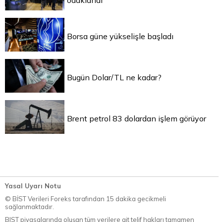
odaklandı
Borsa güne yükselişle başladı
Bugün Dolar/TL ne kadar?
Brent petrol 83 dolardan işlem görüyor
Yasal Uyarı Notu
© BİST Verileri Foreks tarafından 15 dakika gecikmeli
sağlanmaktadır.
BIST piyasalarında oluşan tüm verilere ait telif hakları tamamen