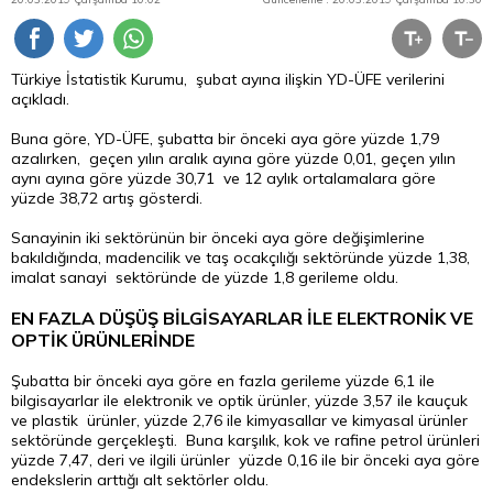
Türkiye İstatistik Kurumu, şubat ayına ilişkin YD-ÜFE verilerini
açıkladı.
Buna göre, YD-ÜFE, şubatta bir önceki aya göre yüzde 1,79
azalırken, geçen yılın aralık ayına göre yüzde 0,01, geçen yılın
aynı ayına göre yüzde 30,71 ve 12 aylık ortalamalara göre
yüzde 38,72 artış gösterdi.
Sanayinin iki sektörünün bir önceki aya göre değişimlerine
bakıldığında, madencilik ve taş ocakçılığı sektöründe yüzde 1,38,
imalat sanayi sektöründe de yüzde 1,8 gerileme oldu.
EN FAZLA DÜŞÜŞ BİLGİSAYARLAR İLE ELEKTRONİK VE
OPTİK ÜRÜNLERİNDE
Şubatta bir önceki aya göre en fazla gerileme yüzde 6,1 ile
bilgisayarlar ile elektronik ve optik ürünler, yüzde 3,57 ile kauçuk
ve plastik ürünler, yüzde 2,76 ile kimyasallar ve kimyasal ürünler
sektöründe gerçekleşti. Buna karşılık, kok ve rafine petrol ürünleri
yüzde 7,47, deri ve ilgili ürünler yüzde 0,16 ile bir önceki aya göre
endekslerin arttığı alt sektörler oldu.