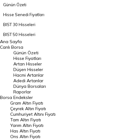
Günün Özeti
Hisse Senedi Fiyatları
BIST 30 Hisseleri
BIST 50 Hisseleri
Ana Sayfa
BIST 100 Hisseleri
Canlı Borsa
Günün Özeti
En Çok Artan Hisseler
Hisse Fiyatları
Artan Hisseler
En Çok Düşen Hisseler
Düşen Hisseler
Hacmi Artanlar
Hacmi Artanlar
Adedi Artanlar
Geçmiş Kapanışlar
Dünya Borsaları
Raporlar
Dünya Borsaları
Borsa
Endeksler
Gram Altın Fiyatı
Raporlar
Çeyrek Altın Fiyatı
Endeksler
Cumhuriyet Altını Fiyatı
Tam Altın Fiyatı
Yarım Altın Fiyatı
DÖVİZ
Has Altın Fiyatı
Ons Altın Fiyatı
Döviz Kuru