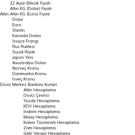
22 Ayar Bilezik Fiyatı
Dolar Kuru
Altın KG (Dolar) Fiyatı
Altın
Altın KG (Euro) Fiyatı
Euro Kuru
Dolar
Euro
Pound Kuru
Sterlin
Kanada Doları
Frank Kuru
İsviçre Frangı
Riyal Kuru
Rus Rublesi
Suudi Riyali
Avustralya Doları
Japon Yeni
Avustralya Doları
Danimarka Kronu Kuru
Norveç Kronu
Danimarka Kronu
Kanada Doları Kuru
İsveç Kronu
Döviz
Merkez Bankası Kurlari
Norveç Kronu Kuru
Altın Hesaplama
İsveç Kronu Kuru
Döviz Çevirici
Yüzde Hesaplama
Japon Yeni Kuru
KDV Hesaplama
İndirim Hesaplama
Serbest Piyasa Döviz Kurları
Maaş Hesaplama
Kıdem Tazminatı Hesaplama
Merkez Bankası Döviz Kurları
Zam Hesaplama
Gelir Vergisi Hesaplama