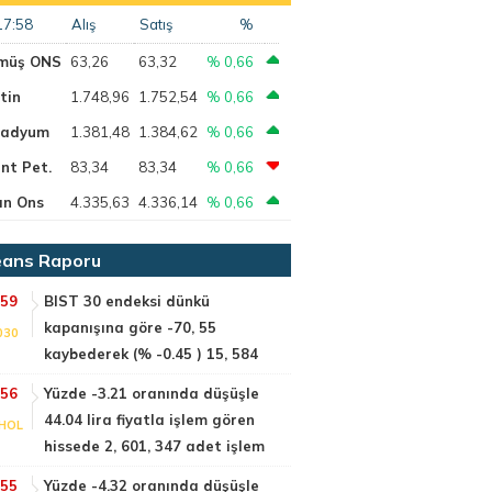
17:58
Alış
Satış
%
müş ONS
63,26
63,32
% 0,66
tin
1.748,96
1.752,54
% 0,66
ladyum
1.381,48
1.384,62
% 0,66
nt Pet.
83,34
83,34
% 0,66
ın Ons
4.335,63
4.336,14
% 0,66
ans Raporu
:59
BIST 30 endeksi dünkü
kapanışına göre -70, 55
030
kaybederek (% -0.45 ) 15, 584
:56
Yüzde -3.21 oranında düşüşle
44.04 lira fiyatla işlem gören
HOL
hissede 2, 601, 347 adet işlem
:55
Yüzde -4.32 oranında düşüşle