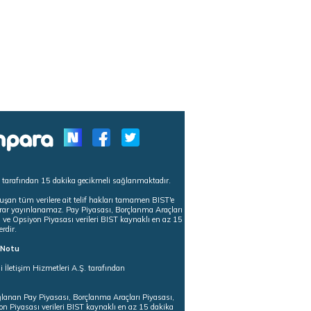
s tarafından 15 dakika gecikmeli sağlanmaktadır.
uşan tüm verilere ait telif hakları tamamen BIST'e
tekrar yayınlanamaz. Pay Piyasası, Borçlanma Araçları
m ve Opsiyon Piyasası verileri BIST kaynaklı en az 15
erdir.
ı Notu
i İletişim Hizmetleri A.Ş. tarafından
ğlanan Pay Piyasası, Borçlanma Araçları Piyasası,
on Piyasası verileri BIST kaynaklı en az 15 dakika