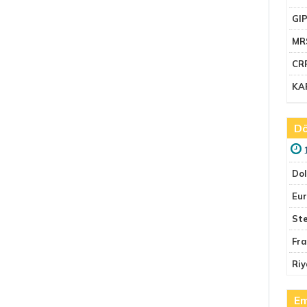
GI
MR
CR
KA
Dö
Do
Eu
Ste
Fr
Riy
Em