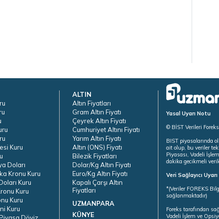
ALTIN
ru
Altın Fiyatları
ru
Gram Altın Fiyatı
Yasal Uyarı Notu
u
Çeyrek Altın Fiyatı
© BİST Verileri Forek
uru
Cumhuriyet Altını Fiyatı
ru
Yarım Altın Fiyatı
BIST piyasalarında ol
esi Kuru
Altın (ONS) Fiyatı
ait olup, bu veriler 
Piyasası, Vadeli İşle
u
Bilezik Fiyatları
dakika gecikmeli veril
ya Doları
Dolar/Kg Altın Fiyatı
ka Kronu Kuru
Euro/Kg Altın Fiyatı
Veri Sağlayıcı Uyar
oları Kuru
Kapalı Çarşı Altın
*(Veriler FOREKS Bilg
Fiyatları
ronu Kuru
sağlanmaktadır)
onu Kuru
UZMANPARA
ni Kuru
Foreks tarafından sa
KÜNYE
Vadeli İşlem ve Opsiy
Piyasa Döviz