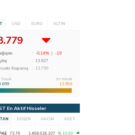
T
USD
EURO
ALTIN
3.779
eğişim
:
-0,14%
|
-19
ılış
:
13.827
nceki Kapanış
: 13.799
 Düşük
En Yüksek
3.699
13.956
ST En Aktif Hisseler
TAN
DÜŞEN
HACİM
ADET
PAE
73,70
1.458.026.107
% 10,00