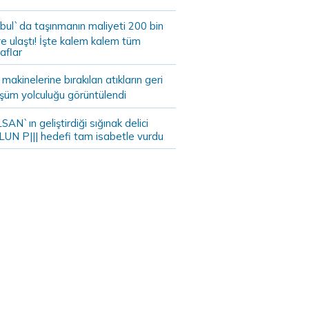
bul`da taşınmanın maliyeti 200 bin
e ulaştı! İşte kalem kalem tüm
aflar
akinelerine bırakılan atıkların geri
şüm yolculuğu görüntülendi
AN`ın geliştirdiği sığınak delici
LUN P||| hedefi tam isabetle vurdu