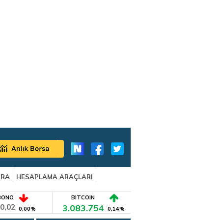
ARA
HESAPLAMA ARAÇLARI
BONO
BITCOIN
0,02
3.083.754
0,00%
0,14%