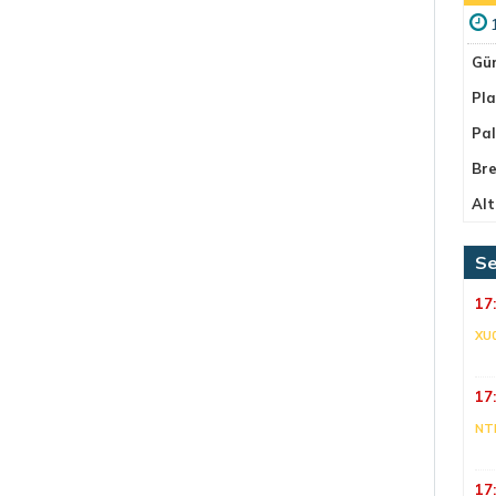
Gü
Pla
Pa
Bre
Alt
Se
17
XU
17
NT
17