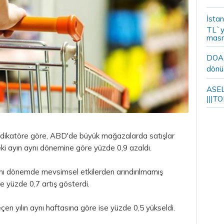
İstan
TL`y
masr
DOA m
dönü
ASELS
|||TO
ndikatöre göre, ABD'de büyük mağazalarda satışlar
ceki ayın aynı dönemine göre yüzde 0,9 azaldı.
ynı dönemde mevsimsel etkilerden arındırılmamış
re yüzde 0,7 artış gösterdi.
çen yılın aynı haftasına göre ise yüzde 0,5 yükseldi.