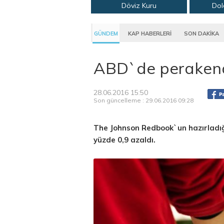
Döviz Kuru
Dol
GÜNDEM
KAP HABERLERİ
SON DAKİKA
ABD`de perakend
28.06.2016 15:50
Son güncelleme : 29.06.2016 09:28
The Johnson Redbook`un hazırladığ
yüzde 0,9 azaldı.