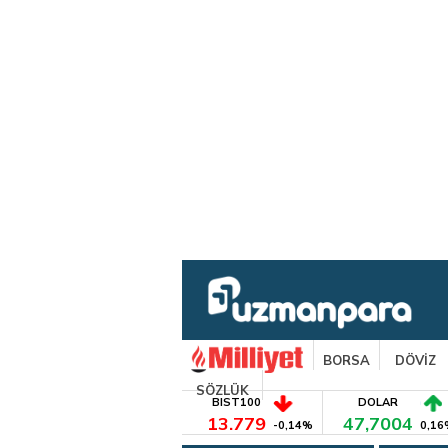
BORSA
DÖVİZ
SÖZLÜK
BIST100
DOLAR
13.779
47,7004
-0,14%
0,16