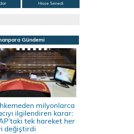
adar
Hisse Senedi
manpara Gündemi
hkemeden milyonlarca
acıyı ilgilendiren karar:
P’taki tek hareket her
i değiştirdi