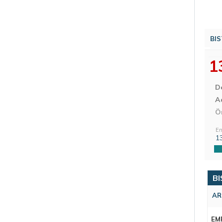
BIS
1
D
Aç
Ö
En
1
BI
AR
EM