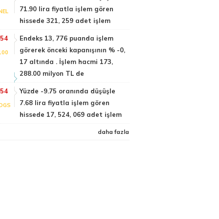
71.90 lira fiyatla işlem gören
NEL
hissede 321, 259 adet işlem
:54
Endeks 13, 776 puanda işlem
görerek önceki kapanışının % -0,
100
17 altında . İşlem hacmi 173,
288.00 milyon TL de
:54
Yüzde -9.75 oranında düşüşle
7.68 lira fiyatla işlem gören
DGS
hissede 17, 524, 069 adet işlem
daha fazla