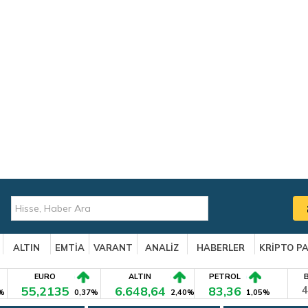
ALTIN
EMTİA
VARANT
ANALİZ
HABERLER
KRİPTO P
EURO
ALTIN
PETROL
55,2135
6.648,64
83,36
4
%
0,37%
2,40%
1,05%