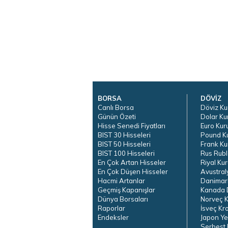
BORSA
DÖVİZ
Canlı Borsa
Döviz Ku
Günün Özeti
Dolar Ku
Hisse Senedi Fiyatları
Euro Kur
BIST 30 Hisseleri
Pound K
BIST 50 Hisseleri
Frank Ku
BIST 100 Hisseleri
Rus Rubl
En Çok Artan Hisseler
Riyal Kur
En Çok Düşen Hisseler
Avustral
Hacmi Artanlar
Danimar
Geçmiş Kapanışlar
Kanada D
Dünya Borsaları
Norveç K
Raporlar
İsveç Kr
Endeksler
Japon Ye
Serbest 