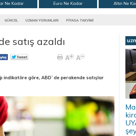
ar Ne Kadar
Euro Ne Kadar
Altın Ne K
GÜNCEL
UZMAN YORUMLARI
PİYASA TAKVİMİ
e satış azaldı
uz
ı indikatöre göre, ABD`de perakende satışlar
Ma
kir
UYA
şey