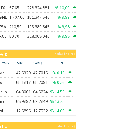
PTA
67,65
228.324.881
% 10,00
SHL
1.707,00
151.347.646
% 9,99
FSA
210,50
195.380.645
% 9,98
RCL
50,70
228.008.040
% 9,98
viz
daha fazla
17:58
Alış
Satış
%
lar
47,6929
47,7016
% 0,16
ro
55,1817
55,2091
% 0,36
rlin
64,3001
64,6224
% 14,56
ank
58,9892
59,2849
% 13,23
al
12,6896
12,7532
% 14,69
tia
daha fazla