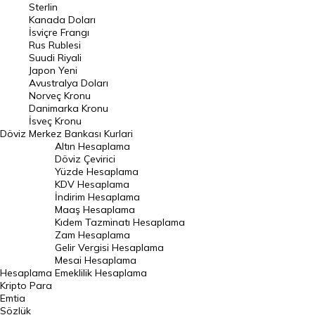
Sterlin
Kanada Doları
Frank Kuru
İsviçre Frangı
Riyal Kuru
Rus Rublesi
Suudi Riyali
Avustralya Doları
Japon Yeni
Avustralya Doları
Danimarka Kronu Kuru
Norveç Kronu
Danimarka Kronu
Kanada Doları Kuru
İsveç Kronu
Döviz
Merkez Bankası Kurlari
Norveç Kronu Kuru
Altın Hesaplama
İsveç Kronu Kuru
Döviz Çevirici
Yüzde Hesaplama
Japon Yeni Kuru
KDV Hesaplama
İndirim Hesaplama
Serbest Piyasa Döviz Kurları
Maaş Hesaplama
Kıdem Tazminatı Hesaplama
Merkez Bankası Döviz Kurları
Zam Hesaplama
Gelir Vergisi Hesaplama
ALTIN
Mesai Hesaplama
Hesaplama
Emeklilik Hesaplama
Altın Fiyatları
Kripto Para
Emtia
Gram Altın Fiyatı
Sözlük