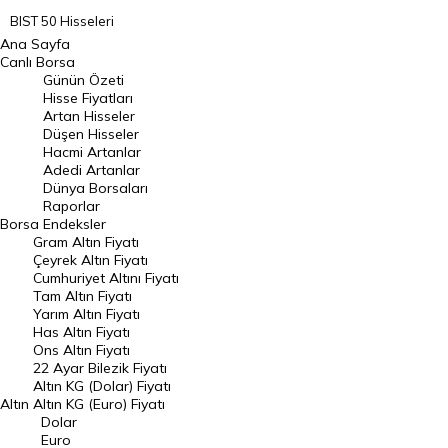
BIST 50 Hisseleri
Ana Sayfa
BIST 100 Hisseleri
Canlı Borsa
Günün Özeti
En Çok Artan Hisseler
Hisse Fiyatları
Artan Hisseler
En Çok Düşen Hisseler
Düşen Hisseler
Hacmi Artanlar
Hacmi Artanlar
Adedi Artanlar
Geçmiş Kapanışlar
Dünya Borsaları
Raporlar
Dünya Borsaları
Borsa
Endeksler
Gram Altın Fiyatı
Raporlar
Çeyrek Altın Fiyatı
Endeksler
Cumhuriyet Altını Fiyatı
Tam Altın Fiyatı
Yarım Altın Fiyatı
DÖVİZ
Has Altın Fiyatı
Ons Altın Fiyatı
Döviz Kuru
22 Ayar Bilezik Fiyatı
Dolar Kuru
Altın KG (Dolar) Fiyatı
Altın
Altın KG (Euro) Fiyatı
Euro Kuru
Dolar
Euro
Pound Kuru