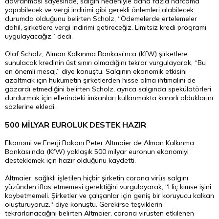
davranması sayesinde, salgın nedeniyle daha fazla harcama
yapabilecek ve vergi indirimi gibi gerekli önlemleri alabilecek
durumda olduğunu belirten Scholz, “Ödemelerde ertelemeler
dahil, şirketlere vergi indirimi getireceğiz. Limitsiz kredi programı
uygulayacağız.” dedi.
Olaf Scholz, Alman Kalkınma Bankası’nca (KfW) şirketlere
sunulacak kredinin üst sınırı olmadığını tekrar vurgulayarak, “Bu
en önemli mesaj.” diye konuştu. Salgının ekonomik etkisini
azaltmak için hükümetin şirketlerden hisse alma ihtimalini de
gözardı etmediğini belirten Scholz, ayrıca salgında spekülatörleri
durdurmak için ellerindeki imkanları kullanmakta kararlı olduklarını
sözlerine ekledi.
500 MİLYAR EUROLUK DESTEK HAZIR
Ekonomi ve Enerji Bakanı Peter Altmaier de Alman Kalkınma
Bankası’nda (KfW) yaklaşık 500 milyar euronun ekonomiyi
desteklemek için hazır olduğunu kaydetti.
Altmaier, sağlıklı işletilen hiçbir şirketin corona virüs salgını
yüzünden iflas etmemesi gerektiğini vurgulayarak, “Hiç kimse işini
kaybetmemeli. Şirketler ve çalışanlar için geniş bir koruyucu kalkan
oluşturuyoruz." diye konuştu. Gerekirse teşviklerin
tekrarlanacağını belirten Altmaier, corona virüsten etkilenen