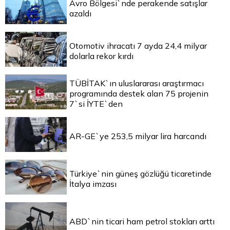
Avro Bölgesi`nde perakende satışlar
azaldı
Otomotiv ihracatı 7 ayda 24,4 milyar
dolarla rekor kırdı
TÜBİTAK`ın uluslararası araştırmacı
programında destek alan 75 projenin
7`si İYTE`den
AR-GE`ye 253,5 milyar lira harcandı
Türkiye`nin güneş gözlüğü ticaretinde
İtalya imzası
ABD`nin ticari ham petrol stokları arttı