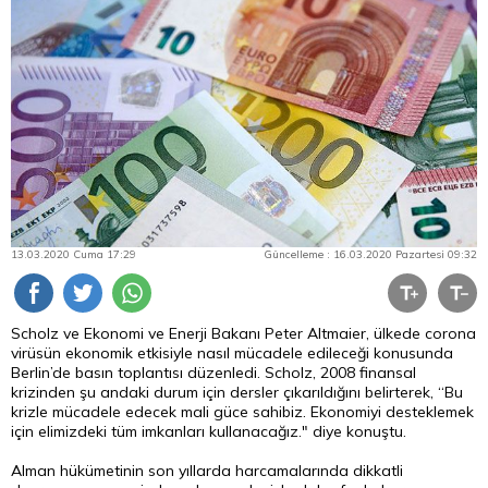
13.03.2020 Cuma 17:29
Güncelleme : 16.03.2020 Pazartesi 09:32
Scholz ve Ekonomi ve Enerji Bakanı Peter Altmaier, ülkede corona
virüsün ekonomik etkisiyle nasıl mücadele edileceği konusunda
Berlin’de basın toplantısı düzenledi. Scholz, 2008 finansal
krizinden şu andaki durum için dersler çıkarıldığını belirterek, “Bu
krizle mücadele edecek mali güce sahibiz. Ekonomiyi desteklemek
için elimizdeki tüm imkanları kullanacağız." diye konuştu.
Alman hükümetinin son yıllarda harcamalarında dikkatli