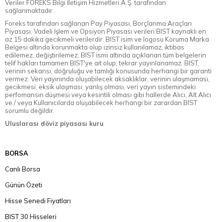
Veriler FOREKS Bilgi İletişim Hizmetleri A.Ş. tarafından
sağlanmaktadır.
Foreks tarafından sağlanan Pay Piyasası, Borçlanma Araçları
Piyasası, Vadeli İşlem ve Opsiyon Piyasası verileri BIST kaynaklı en
az 15 dakika gecikmeli verilerdir. BIST isim ve logosu Koruma Marka
Belgesi altında korunmakta olup izinsiz kullanılamaz, iktibas
edilemez, değiştirilemez. BIST ismi altında açıklanan tüm belgelerin
telif hakları tamamen BIST'ye ait olup, tekrar yayınlanamaz. BIST,
verinin sekansı, doğruluğu ve tamlığı konusunda herhangi bir garanti
vermez. Veri yayınında oluşabilecek aksaklıklar, verinin ulaşmaması,
gecikmesi, eksik ulaşması, yanlış olması, veri yayın sistemindeki
perfomansın düşmesi veya kesintili olması gibi hallerde Alıcı, Alt Alıcı
ve / veya Kullanıcılarda oluşabilecek herhangi bir zarardan BIST
sorumlu değildir.
Uluslarası döviz piyasası kuru
BORSA
Canlı Borsa
Günün Özeti
Hisse Senedi Fiyatları
BIST 30 Hisseleri