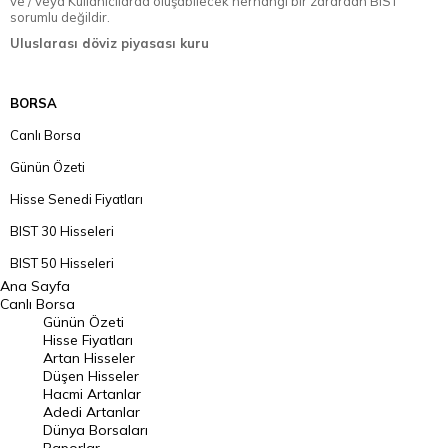
ve / veya Kullanıcılarda oluşabilecek herhangi bir zarardan BIST
sorumlu değildir.
Uluslarası döviz piyasası kuru
BORSA
Canlı Borsa
Günün Özeti
Hisse Senedi Fiyatları
BIST 30 Hisseleri
BIST 50 Hisseleri
Ana Sayfa
BIST 100 Hisseleri
Canlı Borsa
Günün Özeti
En Çok Artan Hisseler
Hisse Fiyatları
Artan Hisseler
En Çok Düşen Hisseler
Düşen Hisseler
Hacmi Artanlar
Hacmi Artanlar
Adedi Artanlar
Geçmiş Kapanışlar
Dünya Borsaları