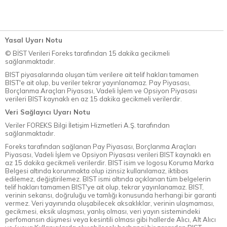
Yasal Uyarı Notu
© BİST Verileri Foreks tarafından 15 dakika gecikmeli
sağlanmaktadır.
BIST piyasalarında oluşan tüm verilere ait telif hakları tamamen
BIST'e ait olup, bu veriler tekrar yayınlanamaz. Pay Piyasası,
Borçlanma Araçları Piyasası, Vadeli İşlem ve Opsiyon Piyasası
verileri BIST kaynaklı en az 15 dakika gecikmeli verilerdir.
Veri Sağlayıcı Uyarı Notu
Veriler FOREKS Bilgi İletişim Hizmetleri A.Ş. tarafından
sağlanmaktadır.
Foreks tarafından sağlanan Pay Piyasası, Borçlanma Araçları
Piyasası, Vadeli İşlem ve Opsiyon Piyasası verileri BIST kaynaklı en
az 15 dakika gecikmeli verilerdir. BIST isim ve logosu Koruma Marka
Belgesi altında korunmakta olup izinsiz kullanılamaz, iktibas
edilemez, değiştirilemez. BIST ismi altında açıklanan tüm belgelerin
telif hakları tamamen BIST'ye ait olup, tekrar yayınlanamaz. BIST,
verinin sekansı, doğruluğu ve tamlığı konusunda herhangi bir garanti
vermez. Veri yayınında oluşabilecek aksaklıklar, verinin ulaşmaması,
gecikmesi, eksik ulaşması, yanlış olması, veri yayın sistemindeki
perfomansın düşmesi veya kesintili olması gibi hallerde Alıcı, Alt Alıcı