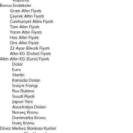
Raporlar
Dünya Borsaları
Borsa
Endeksler
Gram Altın Fiyatı
Raporlar
Çeyrek Altın Fiyatı
Endeksler
Cumhuriyet Altını Fiyatı
Tam Altın Fiyatı
Yarım Altın Fiyatı
DÖVİZ
Has Altın Fiyatı
Ons Altın Fiyatı
Döviz Kuru
22 Ayar Bilezik Fiyatı
Dolar Kuru
Altın KG (Dolar) Fiyatı
Altın
Altın KG (Euro) Fiyatı
Euro Kuru
Dolar
Euro
Pound Kuru
Sterlin
Kanada Doları
Frank Kuru
İsviçre Frangı
Riyal Kuru
Rus Rublesi
Suudi Riyali
Avustralya Doları
Japon Yeni
Avustralya Doları
Danimarka Kronu Kuru
Norveç Kronu
Danimarka Kronu
Kanada Doları Kuru
İsveç Kronu
Döviz
Merkez Bankası Kurlari
Norveç Kronu Kuru