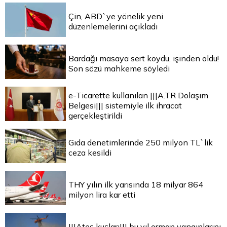
Çin, ABD`ye yönelik yeni
düzenlemelerini açıkladı
Bardağı masaya sert koydu, işinden oldu!
Son sözü mahkeme söyledi
e-Ticarette kullanılan |||A.TR Dolaşım
Belgesi||| sistemiyle ilk ihracat
gerçekleştirildi
Gıda denetimlerinde 250 milyon TL`lik
ceza kesildi
THY yılın ilk yarısında 18 milyar 864
milyon lira kar etti
|||Ateş kuşları||| bu yıl orman yangınlarını