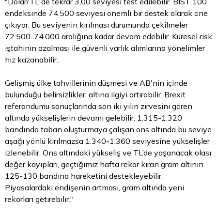
"Dolar/TL'de tekrar 3,00 seviyesi test edilebilir. BIST 100
endeksinde 74.500 seviyesi önemli bir destek olarak öne
çıkıyor. Bu seviyenin kırılması durumunda çekilmeler
72.500-74.000 aralığına kadar devam edebilir. Küresel risk
iştahının azalması ile güvenli varlık alımlarına yönelimler
hız kazanabilir.
Gelişmiş ülke tahvillerinin düşmesi ve AB'nin içinde
bulunduğu belirsizlikler, altına ilgiyi artırabilir. Brexit
referandumu sonuçlarında son iki yılın zirvesini gören
altında yükselişlerin devamı gelebilir. 1.315-1.320
bandında taban oluşturmaya çalışan ons altında bu seviye
aşağı yönlü kırılmazsa 1.340-1.360 seviyesine yükselişler
izlenebilir. Ons altındaki yükseliş ve TL’de yaşanacak olası
değer kayıpları, geçtiğimiz hafta rekor kıran gram altının
125-130 bandına hareketini destekleyebilir.
Piyasalardaki endişenin artması, gram altında yeni
rekorları getirebilir."