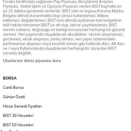
Foreks tarafından sağlanan Pay Piyasası, Borçlanma Araçları
Piyasası, Vadeli İşlem ve Opsiyon Piyasası verileri BIST kaynaklı en
az 15 dakika gecikmeli verilerdir. BIST isim ve logosu Koruma Marka
Belgesi altında korunmakta olup izinsiz kullanılamaz, iktibas
edilemez, değiştirilemez. BIST ismi altında açıklanan tüm belgelerin
telif hakları tamamen BIST'ye ait olup, tekrar yayınlanamaz. BIST,
verinin sekansı, doğruluğu ve tamlığı konusunda herhangi bir garanti
vermez. Veri yayınında oluşabilecek aksaklıklar, verinin ulaşmaması,
gecikmesi, eksik ulaşması, yanlış olması, veri yayın sistemindeki
perfomansın düşmesi veya kesintili olması gibi hallerde Alıcı, Alt Alıcı
ve / veya Kullanıcılarda oluşabilecek herhangi bir zarardan BIST
sorumlu değildir.
Uluslarası döviz piyasası kuru
BORSA
Canlı Borsa
Günün Özeti
Hisse Senedi Fiyatları
BIST 30 Hisseleri
BIST 50 Hisseleri