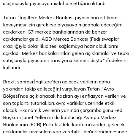
ulaşmasıyla piyasaya müdahale ettiğini aktardı.
Tufan, "İngiltere Merkez Bankası piyasaların istikrara
kavuşması için gerekirse piyasaya müdahale edeceğini
açıklarken, G7 merkez bankalarından da benzer
açıklamalar geldi. ABD Merkez Bankası (Fed) swaplar
aracılığıyla
dolar
likiditesi sağlamaya hazır olduklarını
açıkladı. Merkez bankalarından gelen açıklamalar ve tepki
satışlarıyla piyasanın tansiyonu kısmen düştü." ifadelerini
kullandı.
Brexit sonrası İngiltere’den gelecek verilerin daha
yakından takip edileceğini vurgulayan Tufan, "Avro
Bölgesi’nde açıklanacak haziran ayı enflasyon verileri ve
son toplantı tutanakları, avro varlıklar üzerinde etkili
olacak. Ekonomik verilerin yanında çarşamba günü Fed
Başkanı Janet Yellen'ın da katılacağı Avrupa Merkez
Bankasının (ECB) Portekiz’deki konferansından gelecek
açıklamalar piyasalara yön verebilir." değerlendirmesinde