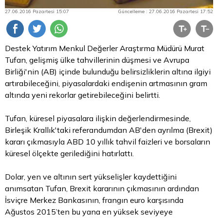
27.06.2016 Pazartesi 15:07
Güncelleme : 27.06.2016 Pazartesi 17:52
Destek Yatırım Menkul Değerler Araştırma Müdürü Murat
Tufan, gelişmiş ülke tahvillerinin düşmesi ve Avrupa
Birliği'nin (AB) içinde bulunduğu belirsizliklerin altına ilgiyi
artırabileceğini, piyasalardaki endişenin artmasının gram
altında yeni rekorlar getirebileceğini belirtti.
Tufan, küresel piyasalara ilişkin değerlendirmesinde,
Birleşik Krallık'taki referandumdan AB'den ayrılma (Brexit)
kararı çıkmasıyla ABD 10 yıllık
tahvil
faizleri ve borsaların
küresel ölçekte gerilediğini hatırlattı.
Dolar, yen ve altının sert yükselişler kaydettiğini
anımsatan Tufan, Brexit kararının çıkmasının ardından
İsviçre Merkez Bankasının, frangın
euro
karşısında
Ağustos 2015’ten bu yana en yüksek seviyeye