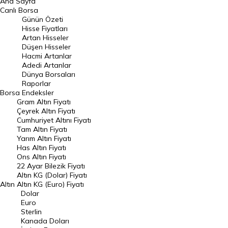
Ana Sayfa
BIST 100 Hisseleri
Canlı Borsa
Günün Özeti
En Çok Artan Hisseler
Hisse Fiyatları
Artan Hisseler
En Çok Düşen Hisseler
Düşen Hisseler
Hacmi Artanlar
Hacmi Artanlar
Adedi Artanlar
Geçmiş Kapanışlar
Dünya Borsaları
Raporlar
Dünya Borsaları
Borsa
Endeksler
Gram Altın Fiyatı
Raporlar
Çeyrek Altın Fiyatı
Endeksler
Cumhuriyet Altını Fiyatı
Tam Altın Fiyatı
Yarım Altın Fiyatı
DÖVİZ
Has Altın Fiyatı
Ons Altın Fiyatı
Döviz Kuru
22 Ayar Bilezik Fiyatı
Dolar Kuru
Altın KG (Dolar) Fiyatı
Altın
Altın KG (Euro) Fiyatı
Euro Kuru
Dolar
Euro
Pound Kuru
Sterlin
Kanada Doları
Frank Kuru