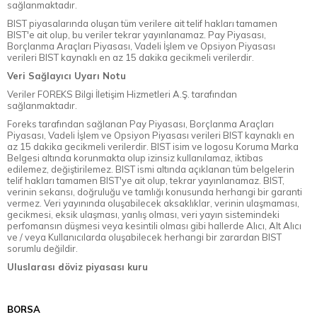
sağlanmaktadır.
BIST piyasalarında oluşan tüm verilere ait telif hakları tamamen
BIST'e ait olup, bu veriler tekrar yayınlanamaz. Pay Piyasası,
Borçlanma Araçları Piyasası, Vadeli İşlem ve Opsiyon Piyasası
verileri BIST kaynaklı en az 15 dakika gecikmeli verilerdir.
Veri Sağlayıcı Uyarı Notu
Veriler FOREKS Bilgi İletişim Hizmetleri A.Ş. tarafından
sağlanmaktadır.
Foreks tarafından sağlanan Pay Piyasası, Borçlanma Araçları
Piyasası, Vadeli İşlem ve Opsiyon Piyasası verileri BIST kaynaklı en
az 15 dakika gecikmeli verilerdir. BIST isim ve logosu Koruma Marka
Belgesi altında korunmakta olup izinsiz kullanılamaz, iktibas
edilemez, değiştirilemez. BIST ismi altında açıklanan tüm belgelerin
telif hakları tamamen BIST'ye ait olup, tekrar yayınlanamaz. BIST,
verinin sekansı, doğruluğu ve tamlığı konusunda herhangi bir garanti
vermez. Veri yayınında oluşabilecek aksaklıklar, verinin ulaşmaması,
gecikmesi, eksik ulaşması, yanlış olması, veri yayın sistemindeki
perfomansın düşmesi veya kesintili olması gibi hallerde Alıcı, Alt Alıcı
ve / veya Kullanıcılarda oluşabilecek herhangi bir zarardan BIST
sorumlu değildir.
Uluslarası döviz piyasası kuru
BORSA