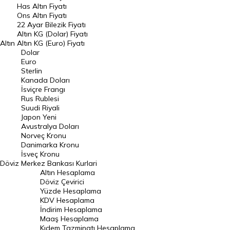
Has Altın Fiyatı
Ons Altın Fiyatı
Döviz Kuru
22 Ayar Bilezik Fiyatı
Dolar Kuru
Altın KG (Dolar) Fiyatı
Altın
Altın KG (Euro) Fiyatı
Euro Kuru
Dolar
Euro
Pound Kuru
Sterlin
Kanada Doları
Frank Kuru
İsviçre Frangı
Riyal Kuru
Rus Rublesi
Suudi Riyali
Avustralya Doları
Japon Yeni
Avustralya Doları
Danimarka Kronu Kuru
Norveç Kronu
Danimarka Kronu
Kanada Doları Kuru
İsveç Kronu
Döviz
Merkez Bankası Kurlari
Norveç Kronu Kuru
Altın Hesaplama
İsveç Kronu Kuru
Döviz Çevirici
Yüzde Hesaplama
Japon Yeni Kuru
KDV Hesaplama
İndirim Hesaplama
Serbest Piyasa Döviz Kurları
Maaş Hesaplama
Kıdem Tazminatı Hesaplama
Merkez Bankası Döviz Kurları