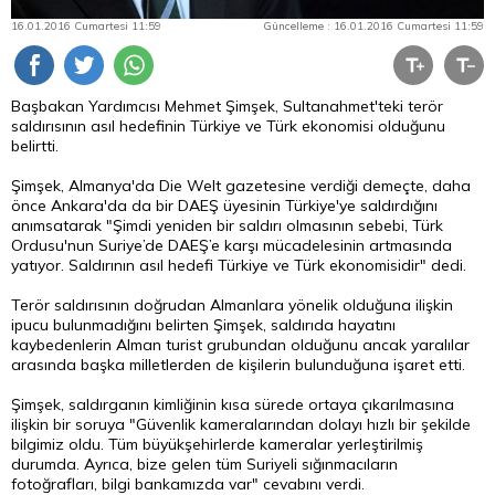
16.01.2016 Cumartesi 11:59
Güncelleme : 16.01.2016 Cumartesi 11:59
Başbakan Yardımcısı Mehmet Şimşek, Sultanahmet'teki terör
saldırısının asıl hedefinin Türkiye ve Türk ekonomisi olduğunu
belirtti.
Şimşek, Almanya'da Die Welt gazetesine verdiği demeçte, daha
önce Ankara'da da bir DAEŞ üyesinin Türkiye'ye saldırdığını
anımsatarak "Şimdi yeniden bir saldırı olmasının sebebi, Türk
Ordusu'nun Suriye’de DAEŞ’e karşı mücadelesinin artmasında
yatıyor. Saldırının asıl hedefi Türkiye ve Türk ekonomisidir" dedi.
Terör saldırısının doğrudan Almanlara yönelik olduğuna ilişkin
ipucu bulunmadığını belirten Şimşek, saldırıda hayatını
kaybedenlerin Alman turist grubundan olduğunu ancak yaralılar
arasında başka milletlerden de kişilerin bulunduğuna işaret etti.
Şimşek, saldırganın kimliğinin kısa sürede ortaya çıkarılmasına
ilişkin bir soruya "Güvenlik kameralarından dolayı hızlı bir şekilde
bilgimiz oldu. Tüm büyükşehirlerde kameralar yerleştirilmiş
durumda. Ayrıca, bize gelen tüm Suriyeli sığınmacıların
fotoğrafları, bilgi bankamızda var" cevabını verdi.