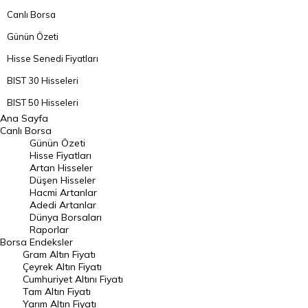
Canlı Borsa
Günün Özeti
Hisse Senedi Fiyatları
BIST 30 Hisseleri
BIST 50 Hisseleri
Ana Sayfa
BIST 100 Hisseleri
Canlı Borsa
Günün Özeti
En Çok Artan Hisseler
Hisse Fiyatları
Artan Hisseler
En Çok Düşen Hisseler
Düşen Hisseler
Hacmi Artanlar
Hacmi Artanlar
Adedi Artanlar
Geçmiş Kapanışlar
Dünya Borsaları
Raporlar
Dünya Borsaları
Borsa
Endeksler
Gram Altın Fiyatı
Raporlar
Çeyrek Altın Fiyatı
Endeksler
Cumhuriyet Altını Fiyatı
Tam Altın Fiyatı
Yarım Altın Fiyatı
DÖVİZ