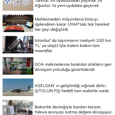
Türksat 3A uydusundaki yayınlar 16
Ağustos`ta yeni uydulara geçecek
Mahkemeden milyonlarca kiracıyı
ilgilendiren karar: UYAP’taki tek hareket
her şeyi değiştirdi
İstanbul`da taşınmanın maliyeti 200 bin
TL`ye ulaştı! İşte kalem kalem tüm
masraflar
DOA makinelerine bırakılan atıkların geri
dönüşüm yolculuğu görüntülendi
ASELSAN`ın geliştirdiği sığınak delici
|||TOLUN P||| hedefi tam isabetle vurdu
Bakanlık desteğiyle kurulan tesiste
Yalova aronyası katma değere dönüşüyor