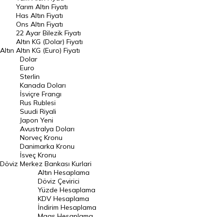
Yarım Altın Fiyatı
DÖVİZ
Has Altın Fiyatı
Ons Altın Fiyatı
Döviz Kuru
22 Ayar Bilezik Fiyatı
Dolar Kuru
Altın KG (Dolar) Fiyatı
Altın
Altın KG (Euro) Fiyatı
Euro Kuru
Dolar
Euro
Pound Kuru
Sterlin
Kanada Doları
Frank Kuru
İsviçre Frangı
Riyal Kuru
Rus Rublesi
Suudi Riyali
Avustralya Doları
Japon Yeni
Avustralya Doları
Danimarka Kronu Kuru
Norveç Kronu
Danimarka Kronu
Kanada Doları Kuru
İsveç Kronu
Döviz
Merkez Bankası Kurlari
Norveç Kronu Kuru
Altın Hesaplama
İsveç Kronu Kuru
Döviz Çevirici
Yüzde Hesaplama
Japon Yeni Kuru
KDV Hesaplama
İndirim Hesaplama
Serbest Piyasa Döviz Kurları
Maaş Hesaplama