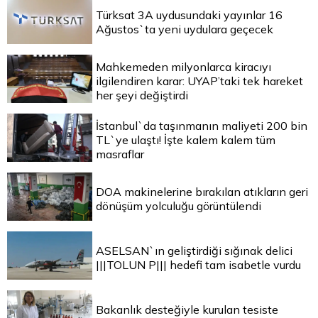
Türksat 3A uydusundaki yayınlar 16
Ağustos`ta yeni uydulara geçecek
Mahkemeden milyonlarca kiracıyı
ilgilendiren karar: UYAP’taki tek hareket
her şeyi değiştirdi
İstanbul`da taşınmanın maliyeti 200 bin
TL`ye ulaştı! İşte kalem kalem tüm
masraflar
DOA makinelerine bırakılan atıkların geri
dönüşüm yolculuğu görüntülendi
ASELSAN`ın geliştirdiği sığınak delici
|||TOLUN P||| hedefi tam isabetle vurdu
Bakanlık desteğiyle kurulan tesiste