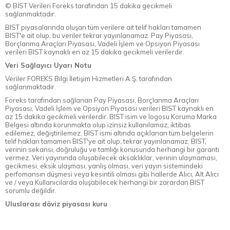
© BİST Verileri Foreks tarafından 15 dakika gecikmeli
sağlanmaktadır.
BIST piyasalarında oluşan tüm verilere ait telif hakları tamamen
BIST'e ait olup, bu veriler tekrar yayınlanamaz. Pay Piyasası,
Borçlanma Araçları Piyasası, Vadeli İşlem ve Opsiyon Piyasası
verileri BIST kaynaklı en az 15 dakika gecikmeli verilerdir.
Veri Sağlayıcı Uyarı Notu
Veriler FOREKS Bilgi İletişim Hizmetleri A.Ş. tarafından
sağlanmaktadır.
Foreks tarafından sağlanan Pay Piyasası, Borçlanma Araçları
Piyasası, Vadeli İşlem ve Opsiyon Piyasası verileri BIST kaynaklı en
az 15 dakika gecikmeli verilerdir. BIST isim ve logosu Koruma Marka
Belgesi altında korunmakta olup izinsiz kullanılamaz, iktibas
edilemez, değiştirilemez. BIST ismi altında açıklanan tüm belgelerin
telif hakları tamamen BIST'ye ait olup, tekrar yayınlanamaz. BIST,
verinin sekansı, doğruluğu ve tamlığı konusunda herhangi bir garanti
vermez. Veri yayınında oluşabilecek aksaklıklar, verinin ulaşmaması,
gecikmesi, eksik ulaşması, yanlış olması, veri yayın sistemindeki
perfomansın düşmesi veya kesintili olması gibi hallerde Alıcı, Alt Alıcı
ve / veya Kullanıcılarda oluşabilecek herhangi bir zarardan BIST
sorumlu değildir.
Uluslarası döviz piyasası kuru