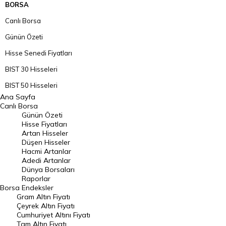
BORSA
Canlı Borsa
Günün Özeti
Hisse Senedi Fiyatları
BIST 30 Hisseleri
BIST 50 Hisseleri
Ana Sayfa
BIST 100 Hisseleri
Canlı Borsa
Günün Özeti
En Çok Artan Hisseler
Hisse Fiyatları
Artan Hisseler
En Çok Düşen Hisseler
Düşen Hisseler
Hacmi Artanlar
Hacmi Artanlar
Adedi Artanlar
Geçmiş Kapanışlar
Dünya Borsaları
Raporlar
Dünya Borsaları
Borsa
Endeksler
Gram Altın Fiyatı
Raporlar
Çeyrek Altın Fiyatı
Endeksler
Cumhuriyet Altını Fiyatı
Tam Altın Fiyatı