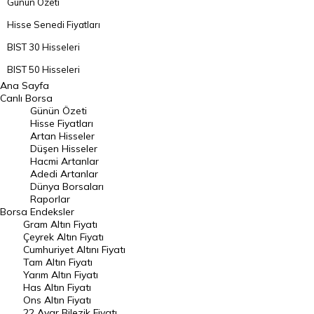
Günün Özeti
Hisse Senedi Fiyatları
BIST 30 Hisseleri
BIST 50 Hisseleri
Ana Sayfa
BIST 100 Hisseleri
Canlı Borsa
Günün Özeti
En Çok Artan Hisseler
Hisse Fiyatları
Artan Hisseler
En Çok Düşen Hisseler
Düşen Hisseler
Hacmi Artanlar
Hacmi Artanlar
Adedi Artanlar
Geçmiş Kapanışlar
Dünya Borsaları
Raporlar
Dünya Borsaları
Borsa
Endeksler
Gram Altın Fiyatı
Raporlar
Çeyrek Altın Fiyatı
Endeksler
Cumhuriyet Altını Fiyatı
Tam Altın Fiyatı
Yarım Altın Fiyatı
DÖVİZ
Has Altın Fiyatı
Ons Altın Fiyatı
Döviz Kuru
22 Ayar Bilezik Fiyatı