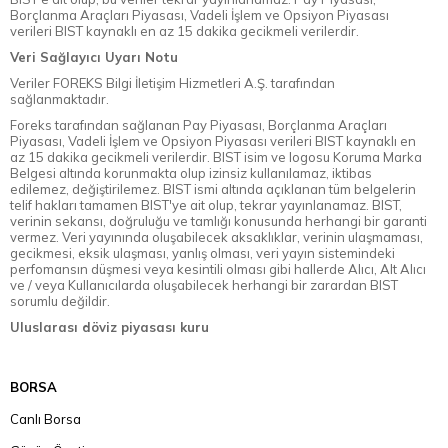
Borçlanma Araçları Piyasası, Vadeli İşlem ve Opsiyon Piyasası
verileri BIST kaynaklı en az 15 dakika gecikmeli verilerdir.
Veri Sağlayıcı Uyarı Notu
Veriler FOREKS Bilgi İletişim Hizmetleri A.Ş. tarafından
sağlanmaktadır.
Foreks tarafından sağlanan Pay Piyasası, Borçlanma Araçları
Piyasası, Vadeli İşlem ve Opsiyon Piyasası verileri BIST kaynaklı en
az 15 dakika gecikmeli verilerdir. BIST isim ve logosu Koruma Marka
Belgesi altında korunmakta olup izinsiz kullanılamaz, iktibas
edilemez, değiştirilemez. BIST ismi altında açıklanan tüm belgelerin
telif hakları tamamen BIST'ye ait olup, tekrar yayınlanamaz. BIST,
verinin sekansı, doğruluğu ve tamlığı konusunda herhangi bir garanti
vermez. Veri yayınında oluşabilecek aksaklıklar, verinin ulaşmaması,
gecikmesi, eksik ulaşması, yanlış olması, veri yayın sistemindeki
perfomansın düşmesi veya kesintili olması gibi hallerde Alıcı, Alt Alıcı
ve / veya Kullanıcılarda oluşabilecek herhangi bir zarardan BIST
sorumlu değildir.
Uluslarası döviz piyasası kuru
BORSA
Canlı Borsa