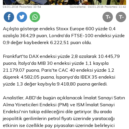
04.01.2016 Pazartesi 10:54
Güncelleme : 04.01.2016 Pazartesi 11:42
Açılışta gösterge endeks Stoxx Europe 600 yüzde 0,4
azalışla 364,29 puan, Londra'da FTSE-100 endeksi yüzde
0,9 değer kaybederek 6.222,51 puan oldu.
Frankfurt'ta DAX endeksi yüzde 2,8 azalarak 10.445,79
puana, İtalya'da MIB 30 endeksi yüzde 1,1 kayıpla
21.179,07 puana, Paris'te CAC 40 endeksi yüzde 1,2
düşerek 4.582,05 puana, İspanya'da IBEX 35 endeksi
yüzde 1,3 değer kaybıyla 9.418,80 puana geriledi.
Analistler, ABD'de bugün açıklanacak İmalat Sanayi Satın
Alma Yöneticileri Endeksi (PMI) ve ISM İmalat Sanayi
Endeksi'nin takip edileceğini dile getiriyor. Bu arada
jeopolitik gerilimlerin
petrol fiyatı
üzerinde yaratacağı
etkinin ise özellikle pay piyasaları üzerinde belirleyici