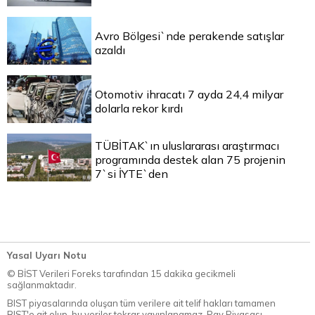
Avro Bölgesi`nde perakende satışlar
azaldı
Otomotiv ihracatı 7 ayda 24,4 milyar
dolarla rekor kırdı
TÜBİTAK`ın uluslararası araştırmacı
programında destek alan 75 projenin
7`si İYTE`den
Yasal Uyarı Notu
© BİST Verileri Foreks tarafından 15 dakika gecikmeli
sağlanmaktadır.
BIST piyasalarında oluşan tüm verilere ait telif hakları tamamen
BIST'e ait olup, bu veriler tekrar yayınlanamaz. Pay Piyasası,