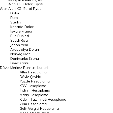
Dolar Kuru
Altın KG (Dolar) Fiyatı
Altın
Altın KG (Euro) Fiyatı
Euro Kuru
Dolar
Euro
Pound Kuru
Sterlin
Kanada Doları
Frank Kuru
İsviçre Frangı
Riyal Kuru
Rus Rublesi
Suudi Riyali
Avustralya Doları
Japon Yeni
Avustralya Doları
Danimarka Kronu Kuru
Norveç Kronu
Danimarka Kronu
Kanada Doları Kuru
İsveç Kronu
Döviz
Merkez Bankası Kurlari
Norveç Kronu Kuru
Altın Hesaplama
İsveç Kronu Kuru
Döviz Çevirici
Yüzde Hesaplama
Japon Yeni Kuru
KDV Hesaplama
İndirim Hesaplama
Serbest Piyasa Döviz Kurları
Maaş Hesaplama
Kıdem Tazminatı Hesaplama
Merkez Bankası Döviz Kurları
Zam Hesaplama
Gelir Vergisi Hesaplama
ALTIN