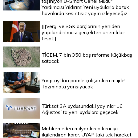
taşınıyor! D-Smart Genel Müdür
Yardımcısı Yıldırım: Yeni uydularla bozuk
havalarda kesintisiz yayın izleyeceğiz
|||Vergi ve SGK borçlarının yeniden
yapılandırılması gerçekten önemli bir
fırsat|||
TİGEM, 7 bin 350 baş reforme küçükbaş
satacak
Yargıtay’dan primle çalışanlara müjde!
Tazminata yansıyacak
Türksat 3A uydusundaki yayınlar 16
Ağustos`ta yeni uydulara geçecek
Mahkemeden milyonlarca kiracıyı
ilgilendiren karar: UYAP’taki tek hareket