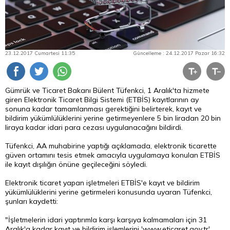
23.12.2017 Cumartesi 11:35
Güncelleme : 24.12.2017 Pazar 16:32
Gümrük ve Ticaret Bakanı Bülent Tüfenkci, 1 Aralık'ta hizmete
giren Elektronik Ticaret Bilgi Sistemi (ETBİS) kayıtlarının ay
sonuna kadar tamamlanması gerektiğini belirterek, kayıt ve
bildirim yükümlülüklerini yerine getirmeyenlere 5 bin liradan 20 bin
liraya kadar idari
para
cezası uygulanacağını bildirdi.
Tüfenkci, AA muhabirine yaptığı açıklamada, elektronik ticarette
güven ortamını tesis etmek amacıyla uygulamaya konulan ETBİS
ile kayıt dışılığın önüne geçileceğini söyledi.
Elektronik ticaret yapan işletmeleri ETBİS'e kayıt ve bildirim
yükümlülüklerini yerine getirmeleri konusunda uyaran Tüfenkci,
şunları kaydetti:
"İşletmelerin idari yaptırımla karşı karşıya kalmamaları için 31
Aralık'a kadar kayıt ve bildirim işlemlerini 'www.eticaret.gov.tr'