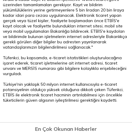
üzerinden tamamlamaları gerekiyor. Kayıt ve bildirim
yükümlülüklerini yerine getirmeyenlere 5 bin liradan 20 bin liraya
kadar idari para cezası uygulanacak. Elektronik ticaret yapan
gerçek veya tüzel kişiler, faaliyete başlamadan önce ETBİS'e
kayıt olacak ve faaliyette bulundukları internet sitesi, mobil site
veya mobil uygulamaları Bakanlığa bildirecek. ETBİS'e kaydolan
ve bildirimde bulunan işletmelerin internet adresleriyle Bakanlıkça
gerekli görülen diğer bilgiler bu adresten yayınlanarak
vatandaşlarımızın bilgilendirilmesi sağlanacak."
Tüfenkci, bu kapsamda, e-ticaret istatistikleri oluşturulacağına
işaret ederek, ticaret işletmelerine ait internet adresi, ticaret
unvanı ve MERSİS numarası gibi bilgilere kolaylıkla erişebileceğini
vurguladı.
Türkiye'nin yaklaşık 50 milyon internet kullanıcısıyla e-ticaret
potansiyelinin oldukça yüksek olduğuna dikkati çeken Tüfenkci,
ETBİS ile elektronik ticaret hacminin artırılabilmesi için öncelikle
tüketicilerin güven algısının iyileştirilmesi gerektiğini kaydetti.
En Çok Okunan Haberler