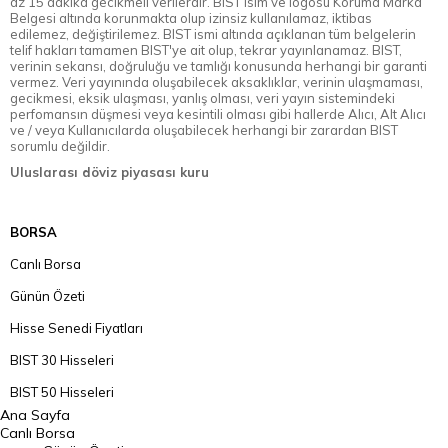
az 15 dakika gecikmeli verilerdir. BIST isim ve logosu Koruma Marka
Belgesi altında korunmakta olup izinsiz kullanılamaz, iktibas
edilemez, değiştirilemez. BIST ismi altında açıklanan tüm belgelerin
telif hakları tamamen BIST'ye ait olup, tekrar yayınlanamaz. BIST,
verinin sekansı, doğruluğu ve tamlığı konusunda herhangi bir garanti
vermez. Veri yayınında oluşabilecek aksaklıklar, verinin ulaşmaması,
gecikmesi, eksik ulaşması, yanlış olması, veri yayın sistemindeki
perfomansın düşmesi veya kesintili olması gibi hallerde Alıcı, Alt Alıcı
ve / veya Kullanıcılarda oluşabilecek herhangi bir zarardan BIST
sorumlu değildir.
Uluslarası döviz piyasası kuru
BORSA
Canlı Borsa
Günün Özeti
Hisse Senedi Fiyatları
BIST 30 Hisseleri
BIST 50 Hisseleri
Ana Sayfa
BIST 100 Hisseleri
Canlı Borsa