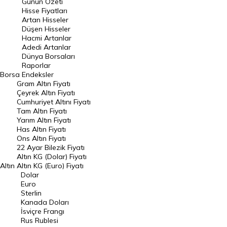
Günün Özeti
En Çok Artan Hisseler
Hisse Fiyatları
Artan Hisseler
En Çok Düşen Hisseler
Düşen Hisseler
Hacmi Artanlar
Hacmi Artanlar
Adedi Artanlar
Geçmiş Kapanışlar
Dünya Borsaları
Raporlar
Dünya Borsaları
Borsa
Endeksler
Gram Altın Fiyatı
Raporlar
Çeyrek Altın Fiyatı
Endeksler
Cumhuriyet Altını Fiyatı
Tam Altın Fiyatı
Yarım Altın Fiyatı
DÖVİZ
Has Altın Fiyatı
Ons Altın Fiyatı
Döviz Kuru
22 Ayar Bilezik Fiyatı
Dolar Kuru
Altın KG (Dolar) Fiyatı
Altın
Altın KG (Euro) Fiyatı
Euro Kuru
Dolar
Euro
Pound Kuru
Sterlin
Kanada Doları
Frank Kuru
İsviçre Frangı
Riyal Kuru
Rus Rublesi