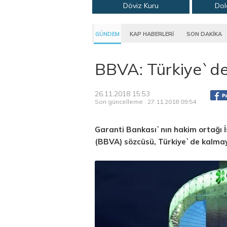
Döviz Kuru
Dol
GÜNDEM
KAP HABERLERİ
SON DAKİKA
BBVA: Türkiye`de
26.11.2018 15:53
Son güncelleme : 27.11.2018 09:54
Garanti Bankası`nın hakim ortağı 
(BBVA) sözcüsü, Türkiye`de kalmaya