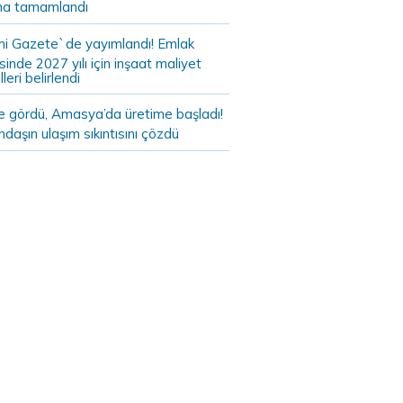
a tamamlandı
i Gazete`de yayımlandı! Emlak
sinde 2027 yılı için inşaat maliyet
leri belirlendi
de gördü, Amasya’da üretime başladı!
daşın ulaşım sıkıntısını çözdü