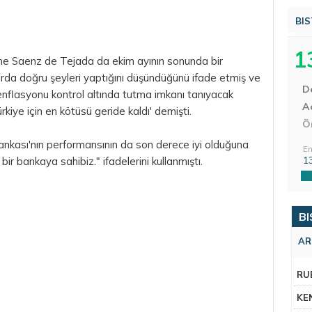
BIS
1
me Saenz de Tejada da ekim ayının sonunda bir
arda doğru şeyleri yaptığını düşündüğünü ifade etmiş ve
D
enflasyonu kontrol altında tutma imkanı tanıyacak
Aç
kiye için en kötüsü geride kaldı' demişti.
Ö
nkası'nın performansının da son derece iyi olduğuna
En
1
bir bankaya sahibiz." ifadelerini kullanmıştı.
BI
AR
RU
KE