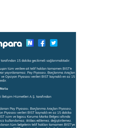
s tarafından 15 dakika gecikmeli sağlanmaktadır.
uşan tüm verilere ait telif hakları tamamen BIST'e
tekrar yayınlanamaz. Pay Piyasası, Borçlanma Araçları
m ve Opsiyon Piyasası verileri BIST kaynaklı en az 15
erdir.
ı Notu
i İletişim Hizmetleri A.Ş. tarafından
ğlanan Pay Piyasası, Borçlanma Araçları Piyasası,
on Piyasası verileri BIST kaynaklı en az 15 dakika
 BIST isim ve logosu Koruma Marka Belgesi altında
iz kullanılamaz, iktibas edilemez, değiştirilemez.
klanan tüm belgelerin telif hakları tamamen BIST'ye