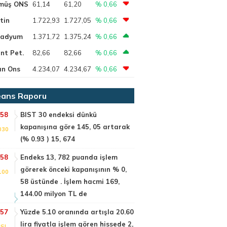
müş ONS
61,14
61,20
% 0,66
tin
1.722,93
1.727,05
% 0,66
ladyum
1.371,72
1.375,24
% 0,66
nt Pet.
82,66
82,66
% 0,66
ın Ons
4.234,07
4.234,67
% 0,66
ans Raporu
:58
BIST 30 endeksi dünkü
kapanışına göre 145, 05 artarak
030
(% 0.93 ) 15, 674
:58
Endeks 13, 782 puanda işlem
görerek önceki kapanışının % 0,
100
58 üstünde . İşlem hacmi 169,
144.00 milyon TL de
:57
Yüzde 5.10 oranında artışla 20.60
lira fiyatla işlem gören hissede 2,
SI