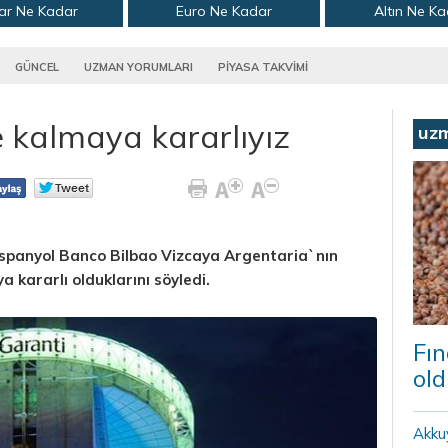
ar Ne Kadar
Euro Ne Kadar
Altın Ne K
GÜNCEL
UZMAN YORUMLARI
PİYASA TAKVİMİ
 kalmaya kararlıyız
uz
İspanyol Banco Bilbao Vizcaya Argentaria`nın
 kararlı olduklarını söyledi.
Fın
old
Akku