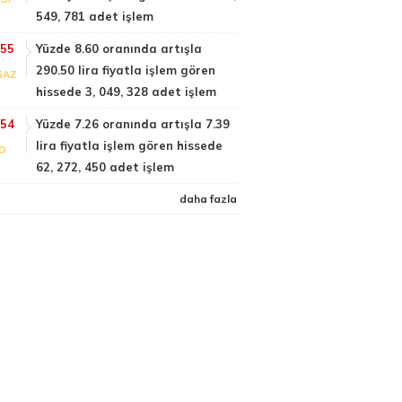
549, 781 adet işlem
:55
Yüzde 8.60 oranında artışla
290.50 lira fiyatla işlem gören
GAZ
hissede 3, 049, 328 adet işlem
:54
Yüzde 7.26 oranında artışla 7.39
lira fiyatla işlem gören hissede
FO
62, 272, 450 adet işlem
daha fazla