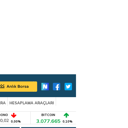
ARA
HESAPLAMA ARAÇLARI
BONO
BITCOIN
0,02
3.077.665
0,00%
0,10%