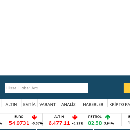
ALTIN
EMTİA
VARANT
ANALİZ
HABERLER
KRİPTO P
EURO
ALTIN
PETROL
54,9731
6.477,11
82,58
4
%
-0,07%
-0,29%
3,94%