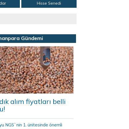
adar
Hisse Senedi
manpara Gündemi
dık alım fiyatları belli
u!
yu NGS`nin 1. ünitesinde önemli