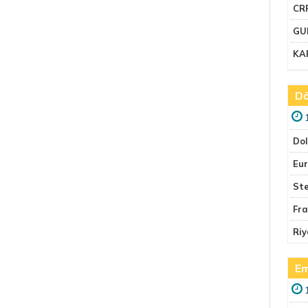
CR
GU
KA
Dö
Do
Eu
Ste
Fr
Riy
Em