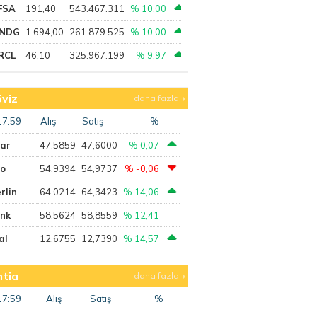
FSA
191,40
543.467.311
% 10,00
NDG
1.694,00
261.879.525
% 10,00
RCL
46,10
325.967.199
% 9,97
viz
daha fazla
17:59
Alış
Satış
%
lar
47,5859
47,6000
% 0,07
ro
54,9394
54,9737
% -0,06
rlin
64,0214
64,3423
% 14,06
ank
58,5624
58,8559
% 12,41
al
12,6755
12,7390
% 14,57
tia
daha fazla
17:59
Alış
Satış
%