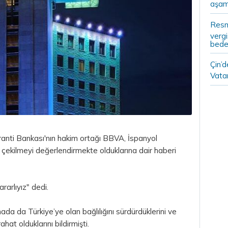
aşam
Resm
vergi
bedel
Çin’
Vatan
ranti Bankası'nın hakim ortağı BBVA, İspanyol
 çekilmeyi değerlendirmekte olduklarına dair haberi
arlıyız" dedi.
a da Türkiye’ye olan bağlılığını sürdürdüklerini ve
t olduklarını bildirmişti.