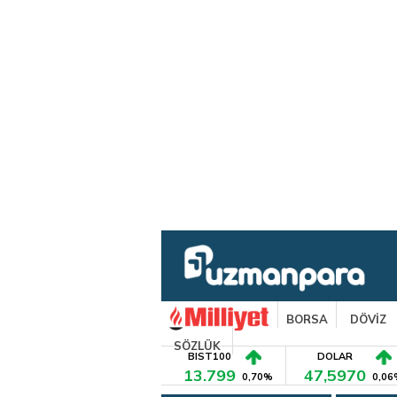
BORSA
DÖVİZ
SÖZLÜK
BIST100
DOLAR
13.799
47,5970
0,70%
0,06