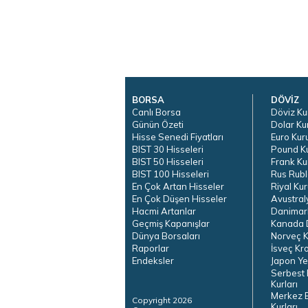
BORSA
DÖVİZ
Canlı Borsa
Döviz Ku
Günün Özeti
Dolar Ku
Hisse Senedi Fiyatları
Euro Kur
BIST 30 Hisseleri
Pound K
BIST 50 Hisseleri
Frank Ku
BIST 100 Hisseleri
Rus Rubl
En Çok Artan Hisseler
Riyal Kur
En Çok Düşen Hisseler
Avustral
Hacmi Artanlar
Danimar
Geçmiş Kapanışlar
Kanada D
Dünya Borsaları
Norveç K
Raporlar
İsveç Kr
Endeksler
Japon Ye
Serbest 
Kurları
Merkez 
Copyright 2026
Kurları