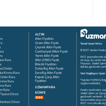
ALTIN
ru
Altın Fiyatları
ru
Gram Altın Fiyatı
Yasal Uyarı Notu
u
Çeyrek Altın Fiyatı
© BİST Verileri Forek
uru
Cumhuriyet Altını Fiyatı
ru
Yarım Altın Fiyatı
BIST piyasalarında ol
esi Kuru
Altın (ONS) Fiyatı
ait olup, bu veriler 
Piyasası, Vadeli İşle
u
Bilezik Fiyatları
dakika gecikmeli veril
ya Doları
Dolar/Kg Altın Fiyatı
ka Kronu Kuru
Euro/Kg Altın Fiyatı
Veri Sağlayıcı Uyar
oları Kuru
Kapalı Çarşı Altın
*(Veriler FOREKS Bilg
Fiyatları
ronu Kuru
sağlanmaktadır)
onu Kuru
UZMANPARA
ni Kuru
Foreks tarafından sa
KÜNYE
Vadeli İşlem ve Opsiy
Piyasa Döviz
gecikmeli verilerdir.
korunmakta olup izins
Bankası Döviz
BIST ismi altında açı