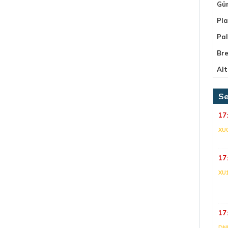
Gü
Pla
Pa
Bre
Alt
Se
17
XU
17
XU
17
DNI