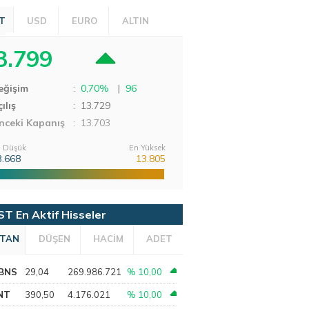
T
USD
EURO
ALTIN
3.799
eğişim
:
0,70%
|
96
ılış
:
13.729
nceki Kapanış
: 13.703
 Düşük
En Yüksek
3.668
13.805
ST En Aktif Hisseler
TAN
DÜŞEN
HACİM
ADET
BNS
29,04
269.986.721
% 10,00
NT
390,50
4.176.021
% 10,00