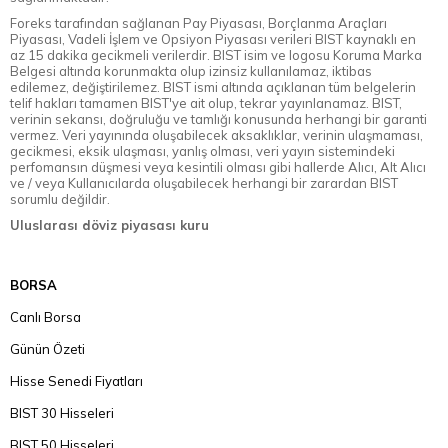
Foreks tarafından sağlanan Pay Piyasası, Borçlanma Araçları
Piyasası, Vadeli İşlem ve Opsiyon Piyasası verileri BIST kaynaklı en
az 15 dakika gecikmeli verilerdir. BIST isim ve logosu Koruma Marka
Belgesi altında korunmakta olup izinsiz kullanılamaz, iktibas
edilemez, değiştirilemez. BIST ismi altında açıklanan tüm belgelerin
telif hakları tamamen BIST'ye ait olup, tekrar yayınlanamaz. BIST,
verinin sekansı, doğruluğu ve tamlığı konusunda herhangi bir garanti
vermez. Veri yayınında oluşabilecek aksaklıklar, verinin ulaşmaması,
gecikmesi, eksik ulaşması, yanlış olması, veri yayın sistemindeki
perfomansın düşmesi veya kesintili olması gibi hallerde Alıcı, Alt Alıcı
ve / veya Kullanıcılarda oluşabilecek herhangi bir zarardan BIST
sorumlu değildir.
Uluslarası döviz piyasası kuru
BORSA
Canlı Borsa
Günün Özeti
Hisse Senedi Fiyatları
BIST 30 Hisseleri
BIST 50 Hisseleri