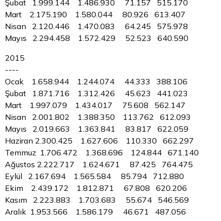
Şubat 1.999.144 1.486.930 71.157 515.170
Mart 2.175.190 1.580.044 80.926 613.407
Nisan 2.120.446 1.470.083 64.245 575.978
Mayıs 2.294.458 1.572.429 52.523 640.590
2015
----
Ocak 1.658.944 1.244.074 44.333 388.106
Şubat 1.871.716 1.312.426 45.623 441.023
Mart 1.997.079 1.434.017 75.608 562.147
Nisan 2.001.802 1.388.350 113.762 612.093
Mayıs 2.019.663 1.363.841 83.817 622.059
Haziran 2.300.425 1.627.606 110.330 662.297
Temmuz 1.706.472 1.368.696 124.844 671.140
Ağustos 2.222.717 1.624.671 87.425 764.475
Eylül 2.167.694 1.565.584 85.794 712.880
Ekim 2.439.172 1.812.871 67.808 620.206
Kasım 2.223.883 1.703.683 55.674 546.569
Aralık 1.953.566 1.586.179 46.671 487.056