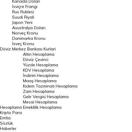
Kanada Doları
Frank Kuru
İsviçre Frangı
Riyal Kuru
Rus Rublesi
Suudi Riyali
Avustralya Doları
Japon Yeni
Avustralya Doları
Danimarka Kronu Kuru
Norveç Kronu
Danimarka Kronu
Kanada Doları Kuru
İsveç Kronu
Döviz
Merkez Bankası Kurlari
Norveç Kronu Kuru
Altın Hesaplama
İsveç Kronu Kuru
Döviz Çevirici
Yüzde Hesaplama
Japon Yeni Kuru
KDV Hesaplama
İndirim Hesaplama
Serbest Piyasa Döviz Kurları
Maaş Hesaplama
Kıdem Tazminatı Hesaplama
Merkez Bankası Döviz Kurları
Zam Hesaplama
Gelir Vergisi Hesaplama
ALTIN
Mesai Hesaplama
Hesaplama
Emeklilik Hesaplama
Altın Fiyatları
Kripto Para
Emtia
Gram Altın Fiyatı
Sözlük
Çeyrek Altın Fiyatı
Haberler