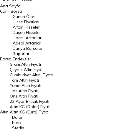
Ana Sayfa
BIST 100 Hisseleri
Canlı Borsa
Günün Özeti
En Çok Artan Hisseler
Hisse Fiyatları
Artan Hisseler
En Çok Düşen Hisseler
Düşen Hisseler
Hacmi Artanlar
Hacmi Artanlar
Adedi Artanlar
Geçmiş Kapanışlar
Dünya Borsaları
Raporlar
Dünya Borsaları
Borsa
Endeksler
Gram Altın Fiyatı
Raporlar
Çeyrek Altın Fiyatı
Endeksler
Cumhuriyet Altını Fiyatı
Tam Altın Fiyatı
Yarım Altın Fiyatı
DÖVİZ
Has Altın Fiyatı
Ons Altın Fiyatı
Döviz Kuru
22 Ayar Bilezik Fiyatı
Dolar Kuru
Altın KG (Dolar) Fiyatı
Altın
Altın KG (Euro) Fiyatı
Euro Kuru
Dolar
Euro
Pound Kuru
Sterlin