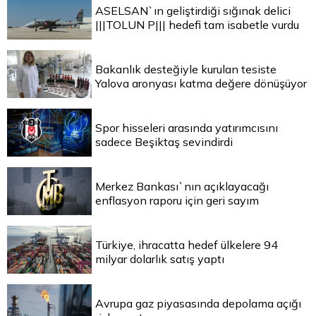
ASELSAN`ın geliştirdiği sığınak delici
|||TOLUN P||| hedefi tam isabetle vurdu
Bakanlık desteğiyle kurulan tesiste
Yalova aronyası katma değere dönüşüyor
Spor hisseleri arasında yatırımcısını
sadece Beşiktaş sevindirdi
Merkez Bankası`nın açıklayacağı
enflasyon raporu için geri sayım
Türkiye, ihracatta hedef ülkelere 94
milyar dolarlık satış yaptı
Avrupa gaz piyasasında depolama açığı