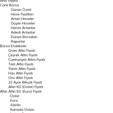
Ana Sayfa
BIST 100 Hisseleri
Canlı Borsa
Günün Özeti
En Çok Artan Hisseler
Hisse Fiyatları
Artan Hisseler
En Çok Düşen Hisseler
Düşen Hisseler
Hacmi Artanlar
Hacmi Artanlar
Adedi Artanlar
Geçmiş Kapanışlar
Dünya Borsaları
Raporlar
Dünya Borsaları
Borsa
Endeksler
Gram Altın Fiyatı
Raporlar
Çeyrek Altın Fiyatı
Endeksler
Cumhuriyet Altını Fiyatı
Tam Altın Fiyatı
Yarım Altın Fiyatı
DÖVİZ
Has Altın Fiyatı
Ons Altın Fiyatı
Döviz Kuru
22 Ayar Bilezik Fiyatı
Dolar Kuru
Altın KG (Dolar) Fiyatı
Altın
Altın KG (Euro) Fiyatı
Euro Kuru
Dolar
Euro
Pound Kuru
Sterlin
Kanada Doları
Frank Kuru