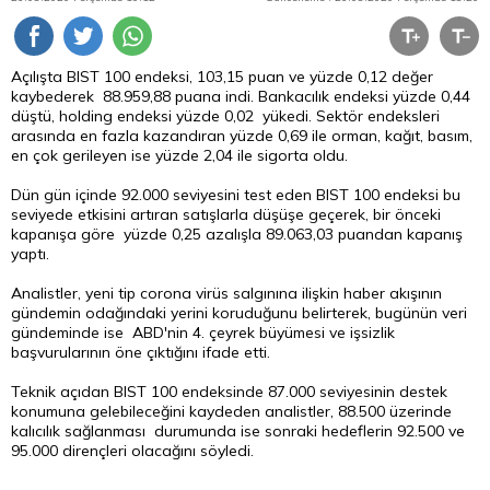
Açılışta BIST 100 endeksi, 103,15 puan ve yüzde 0,12 değer
kaybederek 88.959,88 puana indi. Bankacılık endeksi yüzde 0,44
düştü, holding endeksi yüzde 0,02 yükedi. Sektör endeksleri
arasında en fazla kazandıran yüzde 0,69 ile orman, kağıt, basım,
en çok gerileyen ise yüzde 2,04 ile sigorta oldu.
Dün gün içinde 92.000 seviyesini test eden BIST 100 endeksi bu
seviyede etkisini artıran satışlarla düşüşe geçerek, bir önceki
kapanışa göre yüzde 0,25 azalışla 89.063,03 puandan kapanış
yaptı.
Analistler, yeni tip corona virüs salgınına ilişkin haber akışının
gündemin odağındaki yerini koruduğunu belirterek, bugünün veri
gündeminde ise ABD'nin 4. çeyrek büyümesi ve işsizlik
başvurularının öne çıktığını ifade etti.
Teknik açıdan BIST 100 endeksinde 87.000 seviyesinin destek
konumuna gelebileceğini kaydeden analistler, 88.500 üzerinde
kalıcılık sağlanması durumunda ise sonraki hedeflerin 92.500 ve
95.000 dirençleri olacağını söyledi.