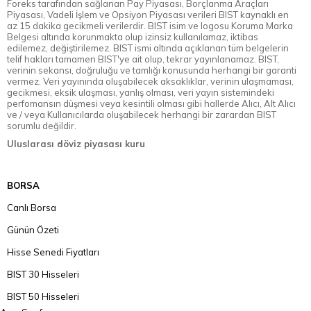
Foreks tarafından sağlanan Pay Piyasası, Borçlanma Araçları
Piyasası, Vadeli İşlem ve Opsiyon Piyasası verileri BIST kaynaklı en
az 15 dakika gecikmeli verilerdir. BIST isim ve logosu Koruma Marka
Belgesi altında korunmakta olup izinsiz kullanılamaz, iktibas
edilemez, değiştirilemez. BIST ismi altında açıklanan tüm belgelerin
telif hakları tamamen BIST'ye ait olup, tekrar yayınlanamaz. BIST,
verinin sekansı, doğruluğu ve tamlığı konusunda herhangi bir garanti
vermez. Veri yayınında oluşabilecek aksaklıklar, verinin ulaşmaması,
gecikmesi, eksik ulaşması, yanlış olması, veri yayın sistemindeki
perfomansın düşmesi veya kesintili olması gibi hallerde Alıcı, Alt Alıcı
ve / veya Kullanıcılarda oluşabilecek herhangi bir zarardan BIST
sorumlu değildir.
Uluslarası döviz piyasası kuru
BORSA
Canlı Borsa
Günün Özeti
Hisse Senedi Fiyatları
BIST 30 Hisseleri
BIST 50 Hisseleri