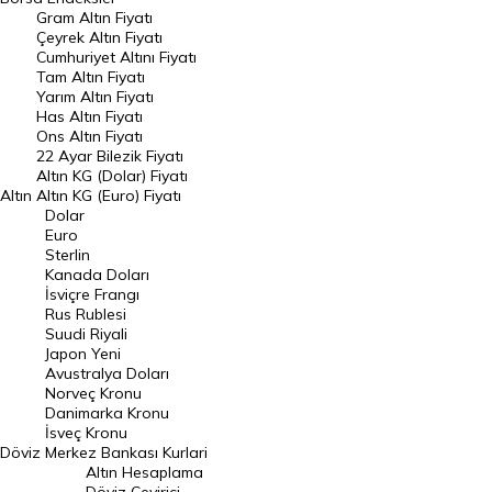
Gram Altın Fiyatı
Raporlar
Çeyrek Altın Fiyatı
Endeksler
Cumhuriyet Altını Fiyatı
Tam Altın Fiyatı
Yarım Altın Fiyatı
DÖVİZ
Has Altın Fiyatı
Ons Altın Fiyatı
Döviz Kuru
22 Ayar Bilezik Fiyatı
Dolar Kuru
Altın KG (Dolar) Fiyatı
Altın
Altın KG (Euro) Fiyatı
Euro Kuru
Dolar
Euro
Pound Kuru
Sterlin
Kanada Doları
Frank Kuru
İsviçre Frangı
Riyal Kuru
Rus Rublesi
Suudi Riyali
Avustralya Doları
Japon Yeni
Avustralya Doları
Danimarka Kronu Kuru
Norveç Kronu
Danimarka Kronu
Kanada Doları Kuru
İsveç Kronu
Döviz
Merkez Bankası Kurlari
Norveç Kronu Kuru
Altın Hesaplama
İsveç Kronu Kuru