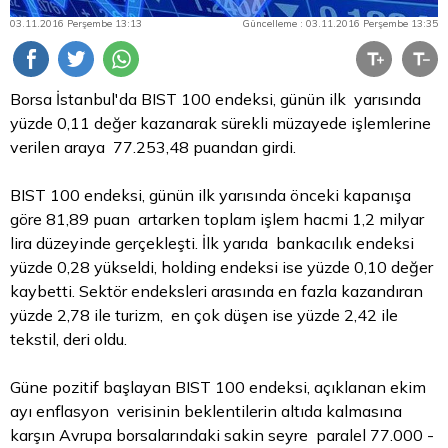
03.11.2016 Perşembe 13:13
Güncelleme : 03.11.2016 Perşembe 13:35
Borsa
İstanbul'da BIST 100 endeksi, günün ilk yarısında
yüzde 0,11 değer kazanarak sürekli müzayede işlemlerine
verilen araya 77.253,48 puandan girdi.
BIST 100 endeksi, günün ilk yarısında önceki kapanışa
göre 81,89 puan artarken toplam işlem hacmi 1,2 milyar
lira
düzeyinde gerçekleşti. İlk yarıda bankacılık endeksi
yüzde 0,28 yükseldi, holding endeksi ise yüzde 0,10 değer
kaybetti. Sektör endeksleri arasında en fazla kazandıran
yüzde 2,78 ile turizm, en çok düşen ise yüzde 2,42 ile
tekstil, deri oldu.
Güne pozitif başlayan BIST 100 endeksi, açıklanan ekim
ayı enflasyon verisinin beklentilerin altıda kalmasına
karşın Avrupa borsalarındaki sakin seyre paralel 77.000 -