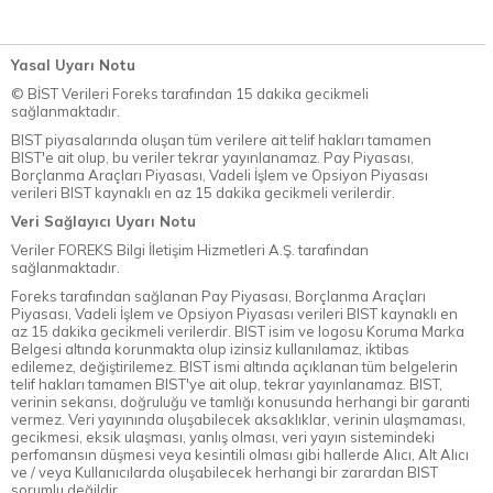
Yasal Uyarı Notu
© BİST Verileri Foreks tarafından 15 dakika gecikmeli
sağlanmaktadır.
BIST piyasalarında oluşan tüm verilere ait telif hakları tamamen
BIST'e ait olup, bu veriler tekrar yayınlanamaz. Pay Piyasası,
Borçlanma Araçları Piyasası, Vadeli İşlem ve Opsiyon Piyasası
verileri BIST kaynaklı en az 15 dakika gecikmeli verilerdir.
Veri Sağlayıcı Uyarı Notu
Veriler FOREKS Bilgi İletişim Hizmetleri A.Ş. tarafından
sağlanmaktadır.
Foreks tarafından sağlanan Pay Piyasası, Borçlanma Araçları
Piyasası, Vadeli İşlem ve Opsiyon Piyasası verileri BIST kaynaklı en
az 15 dakika gecikmeli verilerdir. BIST isim ve logosu Koruma Marka
Belgesi altında korunmakta olup izinsiz kullanılamaz, iktibas
edilemez, değiştirilemez. BIST ismi altında açıklanan tüm belgelerin
telif hakları tamamen BIST'ye ait olup, tekrar yayınlanamaz. BIST,
verinin sekansı, doğruluğu ve tamlığı konusunda herhangi bir garanti
vermez. Veri yayınında oluşabilecek aksaklıklar, verinin ulaşmaması,
gecikmesi, eksik ulaşması, yanlış olması, veri yayın sistemindeki
perfomansın düşmesi veya kesintili olması gibi hallerde Alıcı, Alt Alıcı
ve / veya Kullanıcılarda oluşabilecek herhangi bir zarardan BIST
sorumlu değildir.