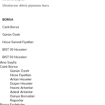
Uluslarası döviz piyasası kuru
BORSA
Canlı Borsa
Günün Özeti
Hisse Senedi Fiyatları
BIST 30 Hisseleri
BIST 50 Hisseleri
Ana Sayfa
BIST 100 Hisseleri
Canlı Borsa
Günün Özeti
En Çok Artan Hisseler
Hisse Fiyatları
Artan Hisseler
En Çok Düşen Hisseler
Düşen Hisseler
Hacmi Artanlar
Hacmi Artanlar
Adedi Artanlar
Geçmiş Kapanışlar
Dünya Borsaları
Raporlar
Dünya Borsaları
Borsa
Endeksler