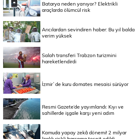
Batarya neden yanıyor? Elektrikli
araçlarda ölümcül risk
Arıcılardan sevindiren haber: Bu yıl balda
verim yüksek
Salah transferi Trabzon turizmini
hareketlendirdi
İzmir`de kuru domates mesaisi sürüyor
Resmi Gazete’de yayımlandı: Kıyı ve
sahillerde işgale karşı yeni adım
Kamuda yapay zekâ dönemi! 2 milyar
liralık riskli harcama tespit edildi