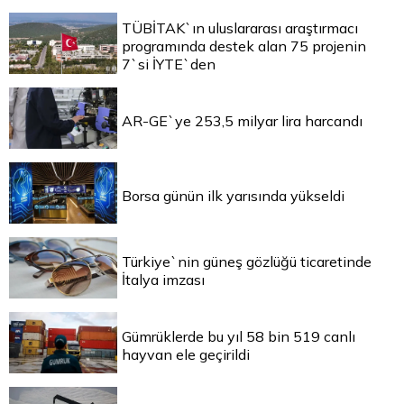
TÜBİTAK`ın uluslararası araştırmacı
programında destek alan 75 projenin
7`si İYTE`den
AR-GE`ye 253,5 milyar lira harcandı
Borsa günün ilk yarısında yükseldi
Türkiye`nin güneş gözlüğü ticaretinde
İtalya imzası
Gümrüklerde bu yıl 58 bin 519 canlı
hayvan ele geçirildi