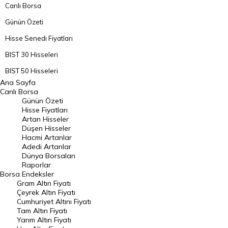
Canlı Borsa
Günün Özeti
Hisse Senedi Fiyatları
BIST 30 Hisseleri
BIST 50 Hisseleri
Ana Sayfa
BIST 100 Hisseleri
Canlı Borsa
Günün Özeti
En Çok Artan Hisseler
Hisse Fiyatları
Artan Hisseler
En Çok Düşen Hisseler
Düşen Hisseler
Hacmi Artanlar
Hacmi Artanlar
Adedi Artanlar
Geçmiş Kapanışlar
Dünya Borsaları
Raporlar
Dünya Borsaları
Borsa
Endeksler
Gram Altın Fiyatı
Raporlar
Çeyrek Altın Fiyatı
Endeksler
Cumhuriyet Altını Fiyatı
Tam Altın Fiyatı
Yarım Altın Fiyatı
DÖVİZ