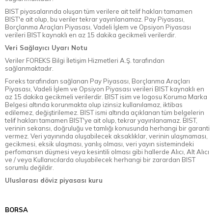
BIST piyasalarında oluşan tüm verilere ait telif hakları tamamen
BIST'e ait olup, bu veriler tekrar yayınlanamaz. Pay Piyasası,
Borçlanma Araçları Piyasası, Vadeli İşlem ve Opsiyon Piyasası
verileri BIST kaynaklı en az 15 dakika gecikmeli verilerdir.
Veri Sağlayıcı Uyarı Notu
Veriler FOREKS Bilgi İletişim Hizmetleri A.Ş. tarafından
sağlanmaktadır.
Foreks tarafından sağlanan Pay Piyasası, Borçlanma Araçları
Piyasası, Vadeli İşlem ve Opsiyon Piyasası verileri BIST kaynaklı en
az 15 dakika gecikmeli verilerdir. BIST isim ve logosu Koruma Marka
Belgesi altında korunmakta olup izinsiz kullanılamaz, iktibas
edilemez, değiştirilemez. BIST ismi altında açıklanan tüm belgelerin
telif hakları tamamen BIST'ye ait olup, tekrar yayınlanamaz. BIST,
verinin sekansı, doğruluğu ve tamlığı konusunda herhangi bir garanti
vermez. Veri yayınında oluşabilecek aksaklıklar, verinin ulaşmaması,
gecikmesi, eksik ulaşması, yanlış olması, veri yayın sistemindeki
perfomansın düşmesi veya kesintili olması gibi hallerde Alıcı, Alt Alıcı
ve / veya Kullanıcılarda oluşabilecek herhangi bir zarardan BIST
sorumlu değildir.
Uluslarası döviz piyasası kuru
BORSA