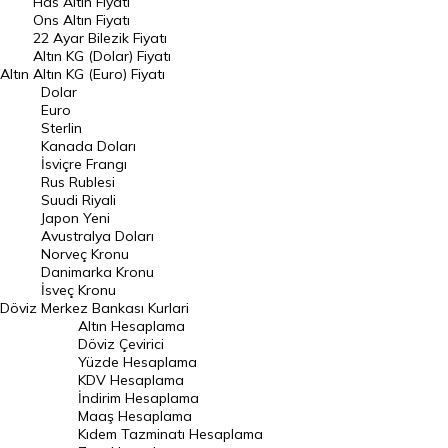
Has Altın Fiyatı
Ons Altın Fiyatı
Döviz Kuru
22 Ayar Bilezik Fiyatı
Dolar Kuru
Altın KG (Dolar) Fiyatı
Altın
Altın KG (Euro) Fiyatı
Euro Kuru
Dolar
Euro
Pound Kuru
Sterlin
Kanada Doları
Frank Kuru
İsviçre Frangı
Riyal Kuru
Rus Rublesi
Suudi Riyali
Avustralya Doları
Japon Yeni
Avustralya Doları
Danimarka Kronu Kuru
Norveç Kronu
Danimarka Kronu
Kanada Doları Kuru
İsveç Kronu
Döviz
Merkez Bankası Kurlari
Norveç Kronu Kuru
Altın Hesaplama
İsveç Kronu Kuru
Döviz Çevirici
Yüzde Hesaplama
Japon Yeni Kuru
KDV Hesaplama
İndirim Hesaplama
Serbest Piyasa Döviz Kurları
Maaş Hesaplama
Kıdem Tazminatı Hesaplama
Merkez Bankası Döviz Kurları