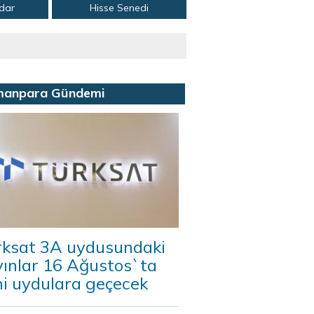
adar
Hisse Senedi
manpara Gündemi
rksat 3A uydusundaki
yınlar 16 Ağustos`ta
ni uydulara geçecek