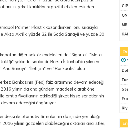
GI
larının, şirket karlılıklarını pozitif etkilemesinden
QN
MR
mapol Polimer Plastik kazandırırken, onu sırasıyla
ile
Aksa
Akrilik, yüzde 32 ile Soda Sanayii ve yüzde 30
KA
Dö
ıda kapatan diğer sektör endeksleri de "Sigorta", "Metal
aklığı" şeklinde sıralandı. Borsa İstanbul'da yılın en
l Ana Sanayi", "İletişim" ve "Bankacılık" oldu.
Do
Eu
 Merkez Bankasının (Fed) faiz artırımına devam edeceği
ın, 2016 yılının da ana gündem maddesi olarak öne
Ste
 ile emtia fiyatlarının etkilediği şirket hisse senetlerinin
Fr
ya devam edeceğini öngörüyor.
Riy
deksi ile otomotiv firmalarının da içinde yer aldığı
Em
016 yılının gözdeleri olabileceğini aktaran analistler,