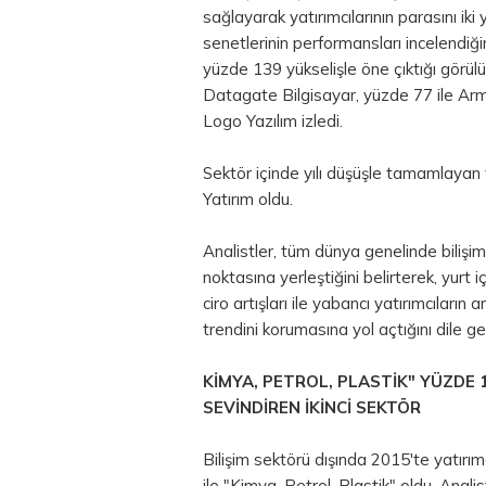
sağlayarak yatırımcılarının parasını iki 
senetlerinin performansları incelendi
yüzde 139 yükselişle öne çıktığı görülüy
Datagate Bilgisayar, yüzde 77 ile Arm
Logo Yazılım izledi.
Sektör içinde yılı düşüşle tamamlayan 
Yatırım oldu.
Analistler, tüm dünya genelinde bilişi
noktasına yerleştiğini belirterek, yurt i
ciro artışları ile yabancı yatırımcıların a
trendini korumasına yol açtığını dile get
KİMYA, PETROL, PLASTİK" YÜZDE 1
SEVİNDİREN İKİNCİ SEKTÖR
Bilişim sektörü dışında 2015'te yatırımc
ile "Kimya, Petrol, Plastik" oldu. Anali