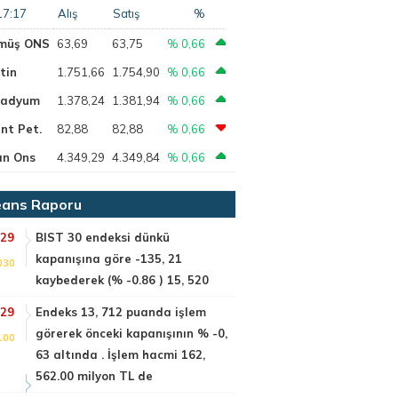
17:17
Alış
Satış
%
müş ONS
63,69
63,75
% 0,66
tin
1.751,66
1.754,90
% 0,66
ladyum
1.378,24
1.381,94
% 0,66
nt Pet.
82,88
82,88
% 0,66
ın Ons
4.349,29
4.349,84
% 0,66
ans Raporu
:29
BIST 30 endeksi dünkü
kapanışına göre -135, 21
030
kaybederek (% -0.86 ) 15, 520
:29
Endeks 13, 712 puanda işlem
görerek önceki kapanışının % -0,
100
63 altında . İşlem hacmi 162,
562.00 milyon TL de