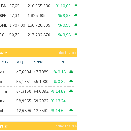
PTA
67,65
216.055.336
% 10,00
BFK
47,34
1.828.305
% 9,99
SHL
1.707,00
150.728.005
% 9,99
RCL
50,70
217.232.870
% 9,98
viz
daha fazla
17:17
Alış
Satış
%
lar
47,6994
47,7089
% 0,18
ro
55,1751
55,1900
% 0,32
rlin
64,3168
64,6392
% 14,59
ank
58,9965
59,2922
% 13,24
al
12,6896
12,7532
% 14,69
tia
daha fazla