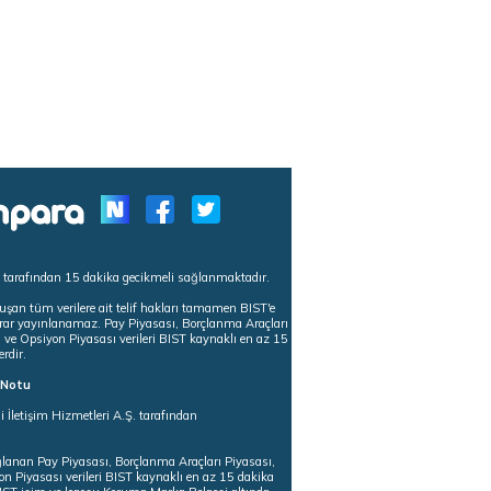
s tarafından 15 dakika gecikmeli sağlanmaktadır.
uşan tüm verilere ait telif hakları tamamen BIST'e
tekrar yayınlanamaz. Pay Piyasası, Borçlanma Araçları
m ve Opsiyon Piyasası verileri BIST kaynaklı en az 15
erdir.
ı Notu
i İletişim Hizmetleri A.Ş. tarafından
ğlanan Pay Piyasası, Borçlanma Araçları Piyasası,
on Piyasası verileri BIST kaynaklı en az 15 dakika