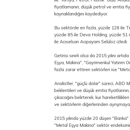
fiyatlamanın, düşük petrol ve emtia fiyat
kaynaklandığını kaydediyor.
Bu sektörde en fazla, yüzde 128 ile Te
yüzde 85 ile Deva Holding, yüzde 51 
ile Acıselsan Acıpayam Selüloz izledi.
Getirisi sınırlı olsa da 2015 yılını art
Eşya, Makina", "Gayrimenkul Yatırım Ort
fazla zarar ettiren sektörleri ise "Meta
Analistler, "güçlü dolar" süreci, ABD
beklentileri ve düşük emtia fiyatların
çıkacağını belirterek, kur hareketlilikleri
ve sektörlerin diğerlerinden ayrışma
2015 yılında yüzde 20 düşen "Banka" en
"Metal Eşya Makina" sektör endeksinin 2