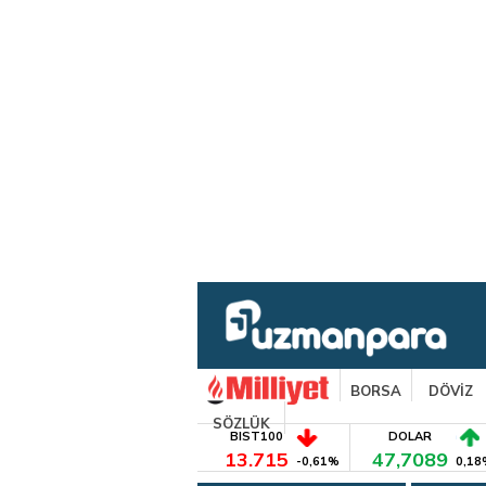
BORSA
DÖVİZ
SÖZLÜK
BIST100
DOLAR
13.715
47,7089
-0,61%
0,18