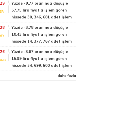
:29
Yüzde -9.77 oranında düşüşle
57.75 lira fiyatla işlem gören
DER
hissede 30, 346, 681 adet işlem
:28
Yüzde -3.78 oranında düşüşle
10.43 lira fiyatla işlem gören
LGY
hissede 14, 377, 767 adet işlem
:26
Yüzde -3.67 oranında düşüşle
15.99 lira fiyatla işlem gören
KMD
hissede 54, 699, 500 adet işlem
daha fazla