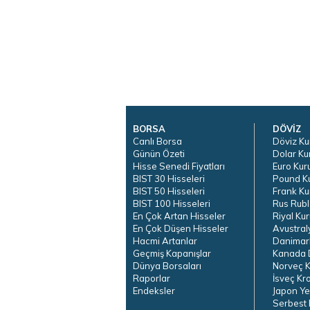
BORSA
DÖVİZ
Canlı Borsa
Döviz Ku
Günün Özeti
Dolar Ku
Hisse Senedi Fiyatları
Euro Kur
BIST 30 Hisseleri
Pound K
BIST 50 Hisseleri
Frank Ku
BIST 100 Hisseleri
Rus Rubl
En Çok Artan Hisseler
Riyal Kur
En Çok Düşen Hisseler
Avustral
Hacmi Artanlar
Danimar
Geçmiş Kapanışlar
Kanada D
Dünya Borsaları
Norveç K
Raporlar
İsveç Kr
Endeksler
Japon Ye
Serbest 