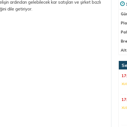
kselişin ardından gelebilecek kar satışları ve şirket bazlı
ini dile getiriyor.
Gü
Pla
Pa
Bre
Alt
Se
17
XU
17
XU