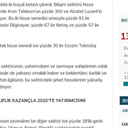
yılda iki buçuk katına çıkardı. Bilişim sektörü hisse
ğinde Kron Telekom'un yüzde 300 ve Alcatel Lucent'in
or. Bu iki hisse senedini sırasıyla yüzde 81 ile
BIS
ada Bilgisayar, yüzde 67 ile Netaş ve yüzde 57 ile
1
tek hisse senedi ise yüzde 30 ile
Escom
Teknoloji
D
Aç
Ö
m sektörünün, yatırımcıların ve sermaye sahiplerinin odak
çinde de yabancı ortaklık haber ve beklentileri, karlılık ve
En
1
rtan ilgilisinin, bu sektördeki şirket hisselerinin yükseliş
iriyor.
8'LİK KAZANÇLA 2015'TE YATIRIMCISINI
BI
AR
ısını sevindiren bir diğer sektör ise yüzde 18'lik getiri
EM
stler, "Kimya, Petrol, Plastik" sektöründeki pozitif