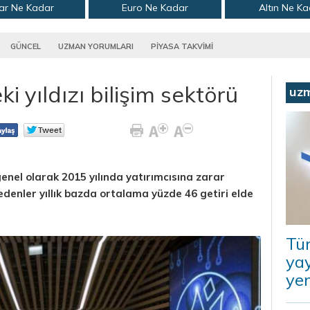
ar Ne Kadar
Euro Ne Kadar
Altın Ne K
GÜNCEL
UZMAN YORUMLARI
PİYASA TAKVİMİ
 yıldızı bilişim sektörü
uz
enel olarak 2015 yılında yatırımcısına zarar
 edenler yıllık bazda ortalama yüzde 46 getiri elde
Tü
ya
ye