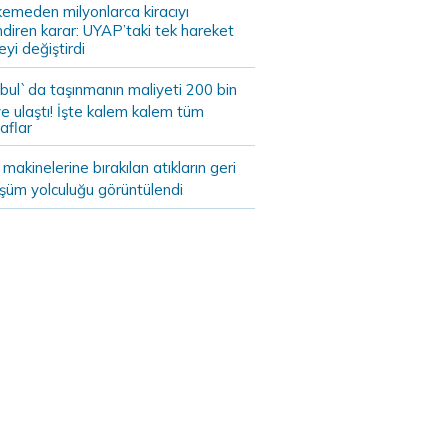
emeden milyonlarca kiracıyı
endiren karar: UYAP’taki tek hareket
eyi değiştirdi
bul`da taşınmanın maliyeti 200 bin
e ulaştı! İşte kalem kalem tüm
aflar
akinelerine bırakılan atıkların geri
şüm yolculuğu görüntülendi