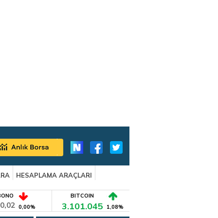
ARA
HESAPLAMA ARAÇLARI
BONO
BITCOIN
0,02
3.101.045
0,00%
1,08%