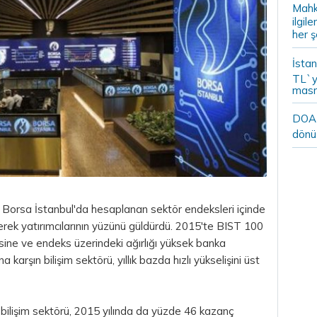
Mahk
ilgil
her ş
İstan
TL`y
masr
DOA m
dönü
,
Borsa
İstanbul'da hesaplanan sektör endeksleri içinde
erek yatırımcılarının yüzünü güldürdü. 2015'te BIST 100
ne ve endeks üzerindeki ağırlığı yüksek banka
karşın bilişim sektörü, yıllık bazda hızlı yükselişini üst
ilişim sektörü, 2015 yılında da yüzde 46 kazanç