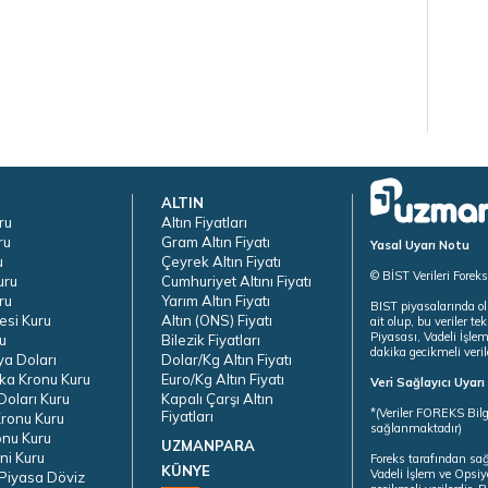
ALTIN
ru
Altın Fiyatları
ru
Gram Altın Fiyatı
Yasal Uyarı Notu
u
Çeyrek Altın Fiyatı
© BİST Verileri Forek
uru
Cumhuriyet Altını Fiyatı
ru
Yarım Altın Fiyatı
BIST piyasalarında ol
esi Kuru
Altın (ONS) Fiyatı
ait olup, bu veriler 
Piyasası, Vadeli İşle
u
Bilezik Fiyatları
dakika gecikmeli veril
ya Doları
Dolar/Kg Altın Fiyatı
ka Kronu Kuru
Euro/Kg Altın Fiyatı
Veri Sağlayıcı Uyar
oları Kuru
Kapalı Çarşı Altın
*(Veriler FOREKS Bilg
Fiyatları
ronu Kuru
sağlanmaktadır)
onu Kuru
UZMANPARA
ni Kuru
Foreks tarafından sa
KÜNYE
Vadeli İşlem ve Opsiy
Piyasa Döviz