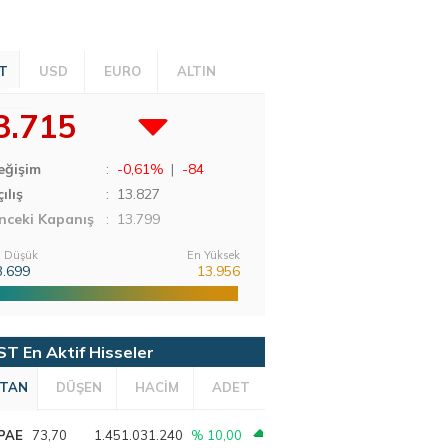
T
USD
EURO
ALTIN
3.715
eğişim
:
-0,61%
|
-84
ılış
:
13.827
nceki Kapanış
: 13.799
 Düşük
En Yüksek
3.699
13.956
ST En Aktif Hisseler
TAN
DÜŞEN
HACİM
ADET
PAE
73,70
1.451.031.240
% 10,00