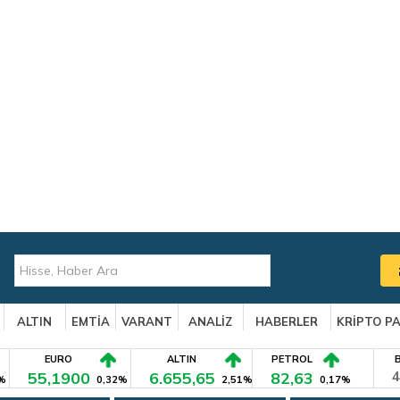
ALTIN
EMTİA
VARANT
ANALİZ
HABERLER
KRİPTO P
EURO
ALTIN
PETROL
55,1900
6.655,65
82,63
4
%
0,32%
2,51%
0,17%