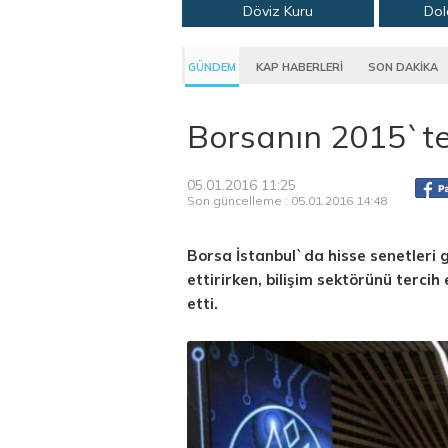
Döviz Kuru
Dol
GÜNDEM
KAP HABERLERİ
SON DAKİKA
Borsanın 2015`teki
05.01.2016 11:25
Son güncelleme : 05.01.2016 14:48
Borsa İstanbul`da hisse senetleri g
ettirirken, bilişim sektörünü tercih
etti.