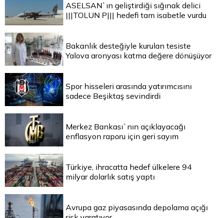
ASELSAN`ın geliştirdiği sığınak delici
|||TOLUN P||| hedefi tam isabetle vurdu
Bakanlık desteğiyle kurulan tesiste
Yalova aronyası katma değere dönüşüyor
Spor hisseleri arasında yatırımcısını
sadece Beşiktaş sevindirdi
Merkez Bankası`nın açıklayacağı
enflasyon raporu için geri sayım
Türkiye, ihracatta hedef ülkelere 94
milyar dolarlık satış yaptı
Avrupa gaz piyasasında depolama açığı
risk yaratıyor