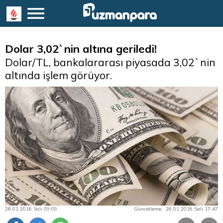
Dolar 3,02`nin altına geriledi!
Dolar/TL, bankalararası piyasada 3,02`nin
altında işlem görüyor.
26.01.2016 Salı 09:09
Güncelleme : 26.01.2016 Salı 17:47