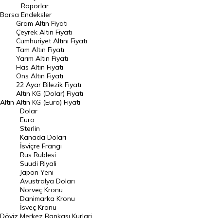
Raporlar
Dünya Borsaları
Borsa
Endeksler
Gram Altın Fiyatı
Raporlar
Çeyrek Altın Fiyatı
Endeksler
Cumhuriyet Altını Fiyatı
Tam Altın Fiyatı
Yarım Altın Fiyatı
DÖVİZ
Has Altın Fiyatı
Ons Altın Fiyatı
Döviz Kuru
22 Ayar Bilezik Fiyatı
Dolar Kuru
Altın KG (Dolar) Fiyatı
Altın
Altın KG (Euro) Fiyatı
Euro Kuru
Dolar
Euro
Pound Kuru
Sterlin
Kanada Doları
Frank Kuru
İsviçre Frangı
Riyal Kuru
Rus Rublesi
Suudi Riyali
Avustralya Doları
Japon Yeni
Avustralya Doları
Danimarka Kronu Kuru
Norveç Kronu
Danimarka Kronu
Kanada Doları Kuru
İsveç Kronu
Döviz
Merkez Bankası Kurlari
Norveç Kronu Kuru