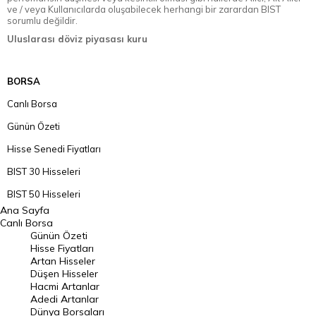
ve / veya Kullanıcılarda oluşabilecek herhangi bir zarardan BIST
sorumlu değildir.
Uluslarası döviz piyasası kuru
BORSA
Canlı Borsa
Günün Özeti
Hisse Senedi Fiyatları
BIST 30 Hisseleri
BIST 50 Hisseleri
Ana Sayfa
BIST 100 Hisseleri
Canlı Borsa
Günün Özeti
En Çok Artan Hisseler
Hisse Fiyatları
Artan Hisseler
En Çok Düşen Hisseler
Düşen Hisseler
Hacmi Artanlar
Hacmi Artanlar
Adedi Artanlar
Geçmiş Kapanışlar
Dünya Borsaları