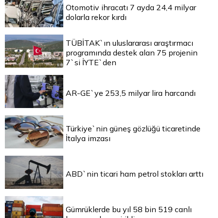
Otomotiv ihracatı 7 ayda 24,4 milyar
dolarla rekor kırdı
TÜBİTAK`ın uluslararası araştırmacı
programında destek alan 75 projenin
7`si İYTE`den
AR-GE`ye 253,5 milyar lira harcandı
Türkiye`nin güneş gözlüğü ticaretinde
İtalya imzası
ABD`nin ticari ham petrol stokları arttı
Gümrüklerde bu yıl 58 bin 519 canlı