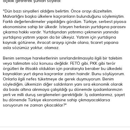
açıklık getirerek şunları söyledi:
"Dün bazı sinyalleri aldığımı belirtim. Önce orayı düzeltelim.
Malvarlığını başka ülkelere kaçıranların bulunduğunu söylemiştim.
Farklı değerlendirmeler yapıldığını gördüm. Türkiye,
serbest piyasa
ekonomisine sahip bir ülkedir. İsteyen herkesin yurtdışına parasını
çıkarma hakkı vardır. Yurtdışından yatırımcı çekmenin yanında
yurtdışına yatırım yapan da bir ülkeyiz. Yatırım için yurtdışına
kaynak götürene, ihracat arayışı içinde olana, ticaret yapana
asla sözümüz yoktur, olamaz.
Benim sermaye hareketlerinin sınırlandırılmasıyla ilgili bir talebim
veya talimatım söz konusu değildir. FETÖ gibi, PKK gibi terör
örgütleri ile iltisaklı oldukları için paralarıyla beraber bu ülkedeki
kaynakları yurt dışına kaçıranlar zaten haindir. Bunu söylüyorum.
Onlarla ilgili nefes tüketmeye de gerek duymuyorum. Benim
söylediğim, ülkemizin diğer saldırıların yanı sıra ekonomik olarak
da baskı altına alınmaya çalışıldığı şu dönemde işadamlarımızın
yerli ve milli duruş sergilemeleri gerektiğidir. İş adamlarımız, şayet
bu dönemde Türkiye ekonomisine sahip çıkmayacaklarsa
soruyorum ne zaman çıkacaklar?"