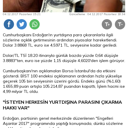
04.12.2017 Pazartesi 15:21
Güncelleme : 04.12.2017 Pazartesi 18:34
Cumhurbaşkanı Erdoğan'ın yurtdışına para çıkaranlarla ilgili
sözlerine açıklık getirmesinin ardından piyasalar hareketlendi.
Dolar
3.8868 TL, euro ise 4,5971 TL, seviyesine kadar geriledi.
Dolar/TL TSİ 18.20 itinarıyla günlük bazda yüzde 0,64 düşüşle
3.8883''ten, euro ise yüzde 1,15 düşüşle 4,6020'den işlem görüyor.
Cumburbaşkanı'nın açıklamaları
Borsa
İstanbul'da da etkisini
gösterdi. BİST 100 endeksi açıklamanın ardından hızla yükselişe
geçerek 105 bin seviyesinin üzerini gördü. Endeks günü (%1,60)
1.655,89 puan artışla 105.214,87 puandan kapattı, İşlem hacmi ise
4,99 milyar TL oldu.
"İSTEYEN HERKESİN YURTDIŞINA PARASINI ÇIKARMA
HAKKI VAR"
Erdoğan, partisinin genel merkezinde düzenlenen "Engelleri
Aşanlar 2017" programında yaptığı konuşmada, dünkü sözlerine