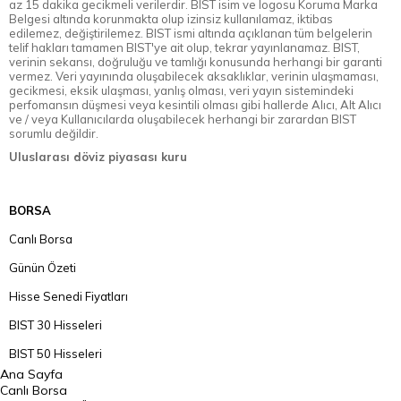
az 15 dakika gecikmeli verilerdir. BIST isim ve logosu Koruma Marka
Belgesi altında korunmakta olup izinsiz kullanılamaz, iktibas
edilemez, değiştirilemez. BIST ismi altında açıklanan tüm belgelerin
telif hakları tamamen BIST'ye ait olup, tekrar yayınlanamaz. BIST,
verinin sekansı, doğruluğu ve tamlığı konusunda herhangi bir garanti
vermez. Veri yayınında oluşabilecek aksaklıklar, verinin ulaşmaması,
gecikmesi, eksik ulaşması, yanlış olması, veri yayın sistemindeki
perfomansın düşmesi veya kesintili olması gibi hallerde Alıcı, Alt Alıcı
ve / veya Kullanıcılarda oluşabilecek herhangi bir zarardan BIST
sorumlu değildir.
Uluslarası döviz piyasası kuru
BORSA
Canlı Borsa
Günün Özeti
Hisse Senedi Fiyatları
BIST 30 Hisseleri
BIST 50 Hisseleri
Ana Sayfa
BIST 100 Hisseleri
Canlı Borsa