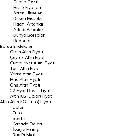
Günün Özeti
En Çok Artan Hisseler
Hisse Fiyatları
Artan Hisseler
En Çok Düşen Hisseler
Düşen Hisseler
Hacmi Artanlar
Hacmi Artanlar
Adedi Artanlar
Geçmiş Kapanışlar
Dünya Borsaları
Raporlar
Dünya Borsaları
Borsa
Endeksler
Gram Altın Fiyatı
Raporlar
Çeyrek Altın Fiyatı
Endeksler
Cumhuriyet Altını Fiyatı
Tam Altın Fiyatı
Yarım Altın Fiyatı
DÖVİZ
Has Altın Fiyatı
Ons Altın Fiyatı
Döviz Kuru
22 Ayar Bilezik Fiyatı
Dolar Kuru
Altın KG (Dolar) Fiyatı
Altın
Altın KG (Euro) Fiyatı
Euro Kuru
Dolar
Euro
Pound Kuru
Sterlin
Kanada Doları
Frank Kuru
İsviçre Frangı
Riyal Kuru
Rus Rublesi