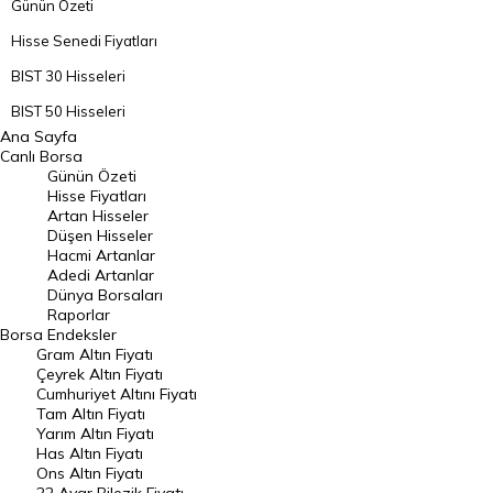
Günün Özeti
Hisse Senedi Fiyatları
BIST 30 Hisseleri
BIST 50 Hisseleri
Ana Sayfa
BIST 100 Hisseleri
Canlı Borsa
Günün Özeti
En Çok Artan Hisseler
Hisse Fiyatları
Artan Hisseler
En Çok Düşen Hisseler
Düşen Hisseler
Hacmi Artanlar
Hacmi Artanlar
Adedi Artanlar
Geçmiş Kapanışlar
Dünya Borsaları
Raporlar
Dünya Borsaları
Borsa
Endeksler
Gram Altın Fiyatı
Raporlar
Çeyrek Altın Fiyatı
Endeksler
Cumhuriyet Altını Fiyatı
Tam Altın Fiyatı
Yarım Altın Fiyatı
DÖVİZ
Has Altın Fiyatı
Ons Altın Fiyatı
Döviz Kuru