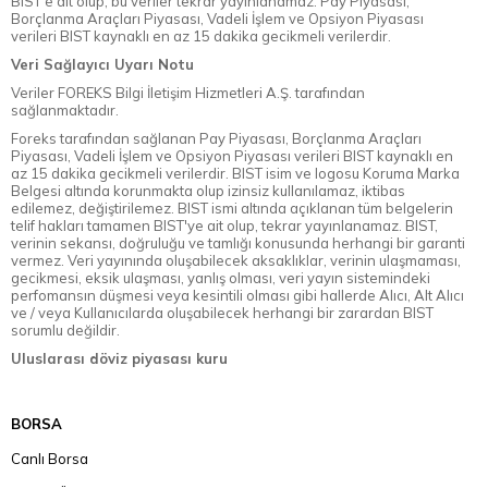
BIST'e ait olup, bu veriler tekrar yayınlanamaz. Pay Piyasası,
Borçlanma Araçları Piyasası, Vadeli İşlem ve Opsiyon Piyasası
verileri BIST kaynaklı en az 15 dakika gecikmeli verilerdir.
Veri Sağlayıcı Uyarı Notu
Veriler FOREKS Bilgi İletişim Hizmetleri A.Ş. tarafından
sağlanmaktadır.
Foreks tarafından sağlanan Pay Piyasası, Borçlanma Araçları
Piyasası, Vadeli İşlem ve Opsiyon Piyasası verileri BIST kaynaklı en
az 15 dakika gecikmeli verilerdir. BIST isim ve logosu Koruma Marka
Belgesi altında korunmakta olup izinsiz kullanılamaz, iktibas
edilemez, değiştirilemez. BIST ismi altında açıklanan tüm belgelerin
telif hakları tamamen BIST'ye ait olup, tekrar yayınlanamaz. BIST,
verinin sekansı, doğruluğu ve tamlığı konusunda herhangi bir garanti
vermez. Veri yayınında oluşabilecek aksaklıklar, verinin ulaşmaması,
gecikmesi, eksik ulaşması, yanlış olması, veri yayın sistemindeki
perfomansın düşmesi veya kesintili olması gibi hallerde Alıcı, Alt Alıcı
ve / veya Kullanıcılarda oluşabilecek herhangi bir zarardan BIST
sorumlu değildir.
Uluslarası döviz piyasası kuru
BORSA
Canlı Borsa