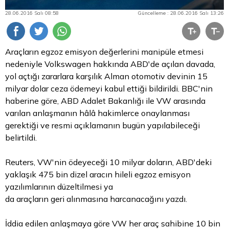
28.06.2016 Salı 08:58
Güncelleme : 28.06.2016 Salı 13:26
Araçların egzoz emisyon değerlerini manipüle etmesi
nedeniyle Volkswagen hakkında ABD'de açılan davada,
yol açtığı zararlara karşılık Alman otomotiv devinin 15
milyar
dolar
ceza ödemeyi kabul ettiği bildirildi. BBC'nin
haberine göre, ABD Adalet Bakanlığı ile VW arasında
varılan anlaşmanın hâlâ hakimlerce onaylanması
gerektiği ve resmi açıklamanın bugün yapılabileceği
belirtildi.
Reuters, VW'nin ödeyeceği 10 milyar doların, ABD'deki
yaklaşık 475 bin dizel aracın hileli egzoz emisyon
yazılımlarının düzeltilmesi ya
da araçların geri alınmasına harcanacağını yazdı.
İddia edilen anlaşmaya göre VW her araç sahibine 10 bin