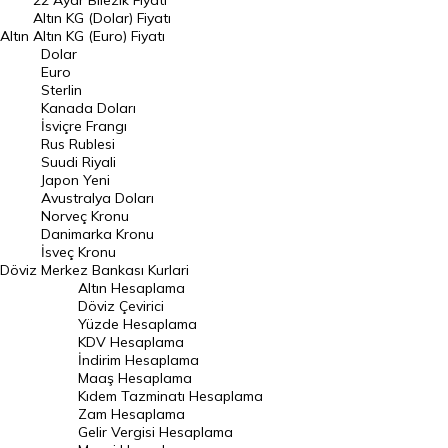
22 Ayar Bilezik Fiyatı
Dolar Kuru
Altın KG (Dolar) Fiyatı
Altın
Altın KG (Euro) Fiyatı
Euro Kuru
Dolar
Euro
Pound Kuru
Sterlin
Kanada Doları
Frank Kuru
İsviçre Frangı
Riyal Kuru
Rus Rublesi
Suudi Riyali
Avustralya Doları
Japon Yeni
Avustralya Doları
Danimarka Kronu Kuru
Norveç Kronu
Danimarka Kronu
Kanada Doları Kuru
İsveç Kronu
Döviz
Merkez Bankası Kurlari
Norveç Kronu Kuru
Altın Hesaplama
İsveç Kronu Kuru
Döviz Çevirici
Yüzde Hesaplama
Japon Yeni Kuru
KDV Hesaplama
İndirim Hesaplama
Serbest Piyasa Döviz Kurları
Maaş Hesaplama
Kıdem Tazminatı Hesaplama
Merkez Bankası Döviz Kurları
Zam Hesaplama
Gelir Vergisi Hesaplama
ALTIN