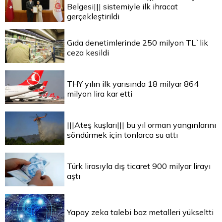
Belgesi||| sistemiyle ilk ihracat
gerçekleştirildi
Gıda denetimlerinde 250 milyon TL`lik
ceza kesildi
THY yılın ilk yarısında 18 milyar 864
milyon lira kar etti
|||Ateş kuşları||| bu yıl orman yangınlarını
söndürmek için tonlarca su attı
Türk lirasıyla dış ticaret 900 milyar lirayı
aştı
Yapay zeka talebi baz metalleri yükseltti