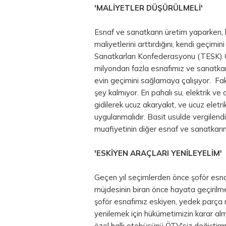
'MALİYETLER DÜŞÜRÜLMELİ'
Esnaf ve sanatkarın üretim yaparken, hi
maliyetlerini arttırdığını, kendi geçimi
Sanatkarları Konfederasyonu (TESK) 
milyondan fazla esnafımız ve sanatkar
evin geçimini sağlamaya çalışıyor. Faka
şey kalmıyor. En pahalı su, elektrik ve 
gidilerek ucuz akaryakıt, ve ucuz eletrik
uygulanmalıdır. Basit usulde vergilendi
muafiyetinin diğer esnaf ve sanatkarım
'ESKİYEN ARAÇLARI YENİLEYELİM'
Geçen yıl seçimlerden önce şoför esnaf
müjdesinin biran önce hayata geçirilme
şoför esnafımız eskiyen, yedek parça m
yenilemek için hükümetimizin karar almas
özel halk otobüsünü ÖTV'siz değiştirme