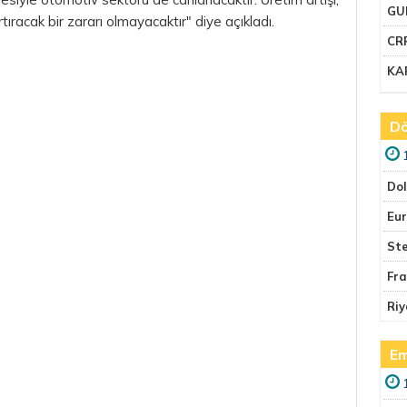
GU
artıracak bir zararı olmayacaktır" diye açıkladı.
CR
KA
Dö
Do
Eu
Ste
Fr
Riy
Em