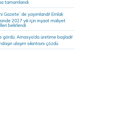
a tamamlandı
i Gazete`de yayımlandı! Emlak
sinde 2027 yılı için inşaat maliyet
leri belirlendi
de gördü, Amasya’da üretime başladı!
daşın ulaşım sıkıntısını çözdü