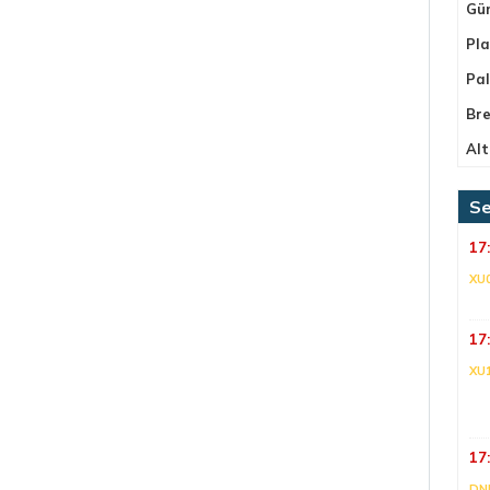
Gü
Pla
Pa
Bre
Alt
Se
17
XU
17
XU
17
DNI