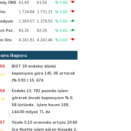
müş ONS
61,49
61,56
% 0,66
tin
1.724,84
1.731,21
% 0,66
ladyum
1.369,57
1.378,92
% 0,66
nt Pet.
83,25
83,25
% 0,66
ın Ons
4.241,81
4.242,46
% 0,66
ans Raporu
:58
BIST 30 endeksi dünkü
kapanışına göre 145, 05 artarak
030
(% 0.93 ) 15, 674
:58
Endeks 13, 782 puanda işlem
görerek önceki kapanışının % 0,
100
58 üstünde . İşlem hacmi 169,
144.00 milyon TL de
:57
Yüzde 5.10 oranında artışla 20.60
lira fiyatla işlem gören hissede 2,
SI