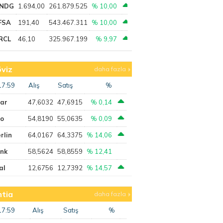
NDG
1.694,00
261.879.525
% 10,00
FSA
191,40
543.467.311
% 10,00
RCL
46,10
325.967.199
% 9,97
viz
daha fazla
17:59
Alış
Satış
%
lar
47,6032
47,6915
% 0,14
ro
54,8190
55,0635
% 0,09
rlin
64,0167
64,3375
% 14,06
ank
58,5624
58,8559
% 12,41
al
12,6756
12,7392
% 14,57
tia
daha fazla
17:59
Alış
Satış
%