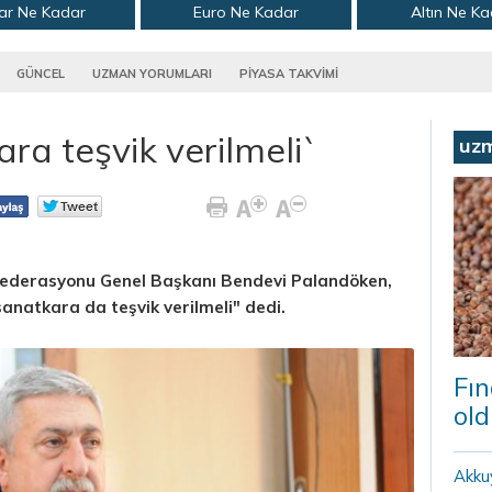
ar Ne Kadar
Euro Ne Kadar
Altın Ne K
GÜNCEL
UZMAN YORUMLARI
PİYASA TAKVİMİ
ra teşvik verilmeli`
uz
nfederasyonu Genel Başkanı Bendevi Palandöken,
sanatkara da teşvik verilmeli" dedi.
Fın
old
Akku