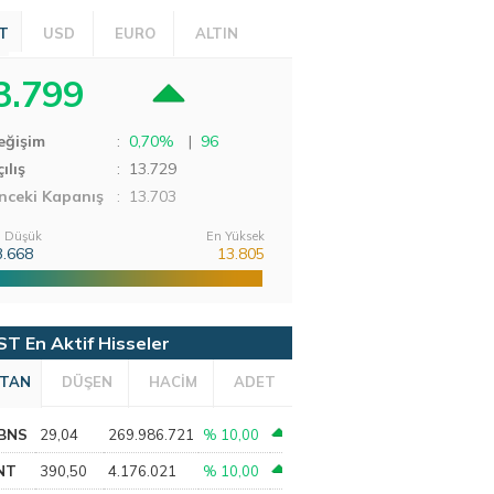
T
USD
EURO
ALTIN
3.799
eğişim
:
0,70%
|
96
ılış
:
13.729
nceki Kapanış
: 13.703
 Düşük
En Yüksek
3.668
13.805
ST En Aktif Hisseler
TAN
DÜŞEN
HACİM
ADET
BNS
29,04
269.986.721
% 10,00
NT
390,50
4.176.021
% 10,00