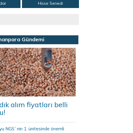
adar
Hisse Senedi
manpara Gündemi
dık alım fiyatları belli
u!
yu NGS`nin 1. ünitesinde önemli