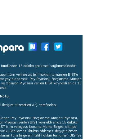
s tarafından 15 dakika gecikmeli sağlanmaktadır.
uşan tüm verilere ait telif hakları tamamen BIST'e
tekrar yayınlanamaz. Pay Piyasası, Borçlanma Araçları
m ve Opsiyon Piyasası verileri BIST kaynaklı en az 15
erdir.
ı Notu
i İletişim Hizmetleri A.Ş. tarafından
ğlanan Pay Piyasası, Borçlanma Araçları Piyasası,
on Piyasası verileri BIST kaynaklı en az 15 dakika
 BIST isim ve logosu Koruma Marka Belgesi altında
iz kullanılamaz, iktibas edilemez, değiştirilemez.
klanan tüm belgelerin telif hakları tamamen BIST'ye