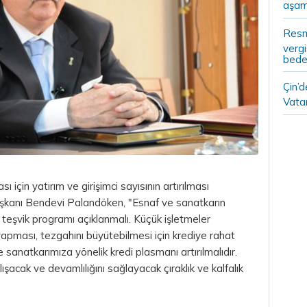
aşam
Resm
vergi
bedel
Çin’
Vatan
 için yatırım ve girişimci sayısının artırılması
şkanı Bendevi Palandöken, "Esnaf ve sanatkarın
lı teşvik programı açıklanmalı. Küçük işletmeler
m yapması, tezgahını büyütebilmesi için krediye rahat
 ve sanatkarımıza yönelik kredi plasmanı artırılmalıdır.
ışacak ve devamlılığını sağlayacak çıraklık ve kalfalık