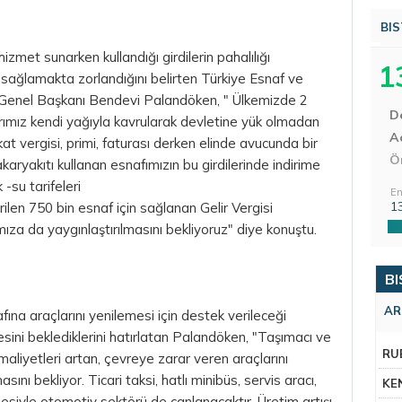
BIS
zmet sunarken kullandığı girdilerin pahalılığı
1
ni sağlamakta zorlandığını belirten Türkiye Esnaf ve
Genel Başkanı Bendevi Palandöken, " Ülkemizde 2
D
ımız kendi yağıyla kavrularak devletine yük olmadan
Aç
t vergisi, primi, faturası derken elinde avucunda bir
Ö
akaryakıtı kullanan esnafımızın bu girdilerinde indirime
 -su tarifeleri
En
1
rilen 750 bin esnaf için sağlanan Gelir Vergisi
ıza da yaygınlaştırılmasını bekliyoruz" diye konuştu.
BI
AR
ına araçlarını yenilemesi için destek verileceği
sini beklediklerini hatırlatan Palandöken, "Taşımacı ve
RU
aliyetleri artan, çevreye zarar veren araçlarını
ını bekliyor. Ticari taksi, hatlı minibüs, servis aracı,
KE
siyle otomotiv sektörü de canlanacaktır. Üretim artışı,