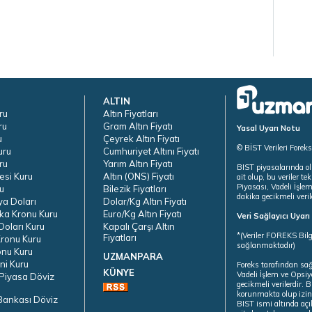
ALTIN
ru
Altın Fiyatları
ru
Gram Altın Fiyatı
Yasal Uyarı Notu
u
Çeyrek Altın Fiyatı
© BİST Verileri Forek
uru
Cumhuriyet Altını Fiyatı
ru
Yarım Altın Fiyatı
BIST piyasalarında ol
esi Kuru
Altın (ONS) Fiyatı
ait olup, bu veriler 
Piyasası, Vadeli İşle
u
Bilezik Fiyatları
dakika gecikmeli veril
ya Doları
Dolar/Kg Altın Fiyatı
ka Kronu Kuru
Euro/Kg Altın Fiyatı
Veri Sağlayıcı Uyar
oları Kuru
Kapalı Çarşı Altın
*(Veriler FOREKS Bilg
Fiyatları
ronu Kuru
sağlanmaktadır)
onu Kuru
UZMANPARA
ni Kuru
Foreks tarafından sa
KÜNYE
Vadeli İşlem ve Opsiy
Piyasa Döviz
gecikmeli verilerdir.
korunmakta olup izins
Bankası Döviz
BIST ismi altında açı