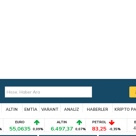
ALTIN
EMTİA
VARANT
ANALİZ
HABERLER
KRİPTO P
EURO
ALTIN
PETROL
55,0635
6.497,37
83,25
4
%
0,09%
0,07%
-0,35%