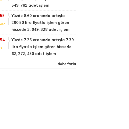
549, 781 adet işlem
:55
Yüzde 8.60 oranında artışla
290.50 lira fiyatla işlem gören
GAZ
hissede 3, 049, 328 adet işlem
:54
Yüzde 7.26 oranında artışla 7.39
lira fiyatla işlem gören hissede
FO
62, 272, 450 adet işlem
daha fazla