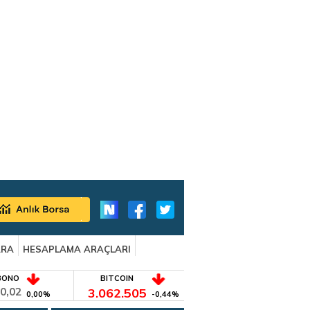
ARA
HESAPLAMA ARAÇLARI
BONO
BITCOIN
0,02
3.062.505
0,00%
-0,44%