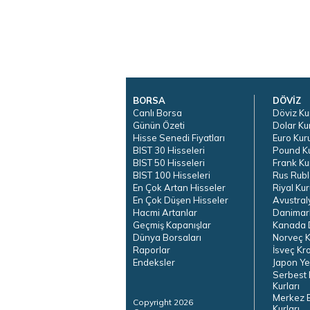
BORSA
DÖVİZ
Canlı Borsa
Döviz Ku
Günün Özeti
Dolar Ku
Hisse Senedi Fiyatları
Euro Kur
BIST 30 Hisseleri
Pound K
BIST 50 Hisseleri
Frank Ku
BIST 100 Hisseleri
Rus Rubl
En Çok Artan Hisseler
Riyal Kur
En Çok Düşen Hisseler
Avustral
Hacmi Artanlar
Danimar
Geçmiş Kapanışlar
Kanada D
Dünya Borsaları
Norveç K
Raporlar
İsveç Kr
Endeksler
Japon Ye
Serbest 
Kurları
Merkez 
Copyright 2026
Kurları