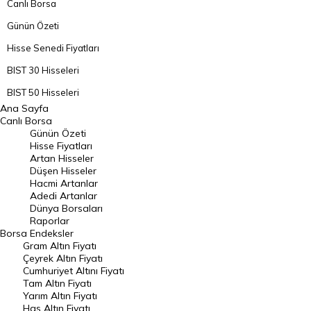
Canlı Borsa
Günün Özeti
Hisse Senedi Fiyatları
BIST 30 Hisseleri
BIST 50 Hisseleri
Ana Sayfa
BIST 100 Hisseleri
Canlı Borsa
Günün Özeti
En Çok Artan Hisseler
Hisse Fiyatları
Artan Hisseler
En Çok Düşen Hisseler
Düşen Hisseler
Hacmi Artanlar
Hacmi Artanlar
Adedi Artanlar
Geçmiş Kapanışlar
Dünya Borsaları
Raporlar
Dünya Borsaları
Borsa
Endeksler
Gram Altın Fiyatı
Raporlar
Çeyrek Altın Fiyatı
Endeksler
Cumhuriyet Altını Fiyatı
Tam Altın Fiyatı
Yarım Altın Fiyatı
DÖVİZ
Has Altın Fiyatı