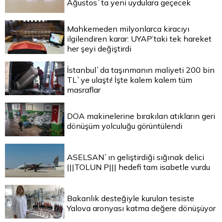
Ağustos`ta yeni uydulara geçecek
Mahkemeden milyonlarca kiracıyı
ilgilendiren karar: UYAP’taki tek hareket
her şeyi değiştirdi
İstanbul`da taşınmanın maliyeti 200 bin
TL`ye ulaştı! İşte kalem kalem tüm
masraflar
DOA makinelerine bırakılan atıkların geri
dönüşüm yolculuğu görüntülendi
ASELSAN`ın geliştirdiği sığınak delici
|||TOLUN P||| hedefi tam isabetle vurdu
Bakanlık desteğiyle kurulan tesiste
Yalova aronyası katma değere dönüşüyor