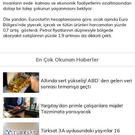
insanların evde kalması ve ekonomik faaliyetlerini azaltmasından
dolayı bir talep şokunun yaşanmasını bekliyor.
Öte yandan, Eurostat'ın hesaplamasına göre, ocak ayında Euro
Bölgesi’nde yiyecek, içecek ve tütün ürünleri harcamaları yüzde
0,7 artış gösterdi. Petrol fiyatlarının düşmesiyle bölgede
akaryakıt satışlarının yüzde 1,9 artması da dikkati çekti.
En Çok Okunan Haberler
Altında sert yükseliş! ABD`den gelen veri
sonrası tırmanışa geçti
Yargıtay’dan primle çalışanlara müjde!
Tazminata yansıyacak
Türksat 3A uydusundaki yayınlar 16