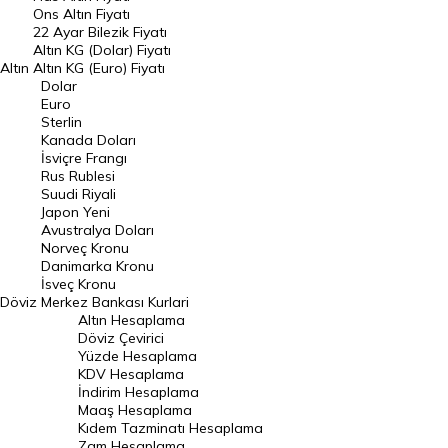
Ons Altın Fiyatı
Döviz Kuru
22 Ayar Bilezik Fiyatı
Dolar Kuru
Altın KG (Dolar) Fiyatı
Altın
Altın KG (Euro) Fiyatı
Euro Kuru
Dolar
Euro
Pound Kuru
Sterlin
Kanada Doları
Frank Kuru
İsviçre Frangı
Riyal Kuru
Rus Rublesi
Suudi Riyali
Avustralya Doları
Japon Yeni
Avustralya Doları
Danimarka Kronu Kuru
Norveç Kronu
Danimarka Kronu
Kanada Doları Kuru
İsveç Kronu
Döviz
Merkez Bankası Kurlari
Norveç Kronu Kuru
Altın Hesaplama
İsveç Kronu Kuru
Döviz Çevirici
Yüzde Hesaplama
Japon Yeni Kuru
KDV Hesaplama
İndirim Hesaplama
Serbest Piyasa Döviz Kurları
Maaş Hesaplama
Kıdem Tazminatı Hesaplama
Merkez Bankası Döviz Kurları
Zam Hesaplama