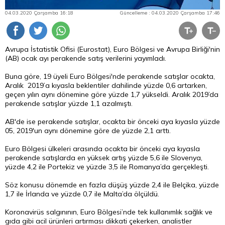
04.03.2020 Çarşamba 16:18
Güncelleme : 04.03.2020 Çarşamba 17:46
Avrupa İstatistik Ofisi (Eurostat), Euro Bölgesi ve Avrupa Birliği'nin
(AB) ocak ayı perakende satış verilerini yayımladı.
Buna göre, 19 üyeli Euro Bölgesi'nde perakende satışlar ocakta,
Aralık 2019’a kıyasla beklentiler dahilinde yüzde 0,6 artarken,
geçen yılın aynı dönemine göre yüzde 1,7 yükseldi. Aralık 2019’da
perakende satışlar yüzde 1,1 azalmıştı.
AB'de ise perakende satışlar, ocakta bir önceki aya kıyasla yüzde
05, 2019'un aynı dönemine göre de yüzde 2,1 arttı.
Euro Bölgesi ülkeleri arasında ocakta bir önceki aya kıyasla
perakende satışlarda en yüksek artış yüzde 5,6 ile Slovenya,
yüzde 4,2 ile Portekiz ve yüzde 3,5 ile Romanya’da gerçekleşti.
Söz konusu dönemde en fazla düşüş yüzde 2,4 ile Belçika, yüzde
1,7 ile İrlanda ve yüzde 0,7 ile Malta’da ölçüldü.
Koronavirüs salgınının, Euro Bölgesi’nde tek kullanımlık sağlık ve
gıda gibi acil ürünleri artırması dikkati çekerken, analistler