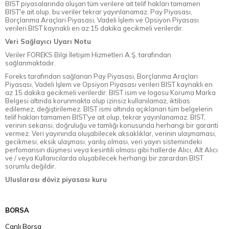
BIST piyasalarında oluşan tüm verilere ait telif hakları tamamen
BIST'e ait olup, bu veriler tekrar yayınlanamaz. Pay Piyasası,
Borçlanma Araçları Piyasası, Vadeli İşlem ve Opsiyon Piyasası
verileri BIST kaynaklı en az 15 dakika gecikmeli verilerdir.
Veri Sağlayıcı Uyarı Notu
Veriler FOREKS Bilgi İletişim Hizmetleri A.Ş. tarafından
sağlanmaktadır.
Foreks tarafından sağlanan Pay Piyasası, Borçlanma Araçları
Piyasası, Vadeli İşlem ve Opsiyon Piyasası verileri BIST kaynaklı en
az 15 dakika gecikmeli verilerdir. BIST isim ve logosu Koruma Marka
Belgesi altında korunmakta olup izinsiz kullanılamaz, iktibas
edilemez, değiştirilemez. BIST ismi altında açıklanan tüm belgelerin
telif hakları tamamen BIST'ye ait olup, tekrar yayınlanamaz. BIST,
verinin sekansı, doğruluğu ve tamlığı konusunda herhangi bir garanti
vermez. Veri yayınında oluşabilecek aksaklıklar, verinin ulaşmaması,
gecikmesi, eksik ulaşması, yanlış olması, veri yayın sistemindeki
perfomansın düşmesi veya kesintili olması gibi hallerde Alıcı, Alt Alıcı
ve / veya Kullanıcılarda oluşabilecek herhangi bir zarardan BIST
sorumlu değildir.
Uluslarası döviz piyasası kuru
BORSA
Canlı Borsa