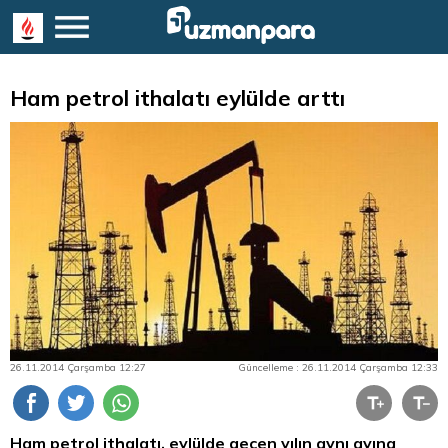
Ham petrol ithalatı eylülde arttı
26.11.2014 Çarşamba 12:27
Güncelleme : 26.11.2014 Çarşamba 12:33
Ham petrol ithalatı, eylülde geçen yılın aynı ayına