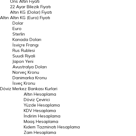
Ons Altın Fiyatı
Döviz Kuru
22 Ayar Bilezik Fiyatı
Dolar Kuru
Altın KG (Dolar) Fiyatı
Altın
Altın KG (Euro) Fiyatı
Euro Kuru
Dolar
Euro
Pound Kuru
Sterlin
Kanada Doları
Frank Kuru
İsviçre Frangı
Riyal Kuru
Rus Rublesi
Suudi Riyali
Avustralya Doları
Japon Yeni
Avustralya Doları
Danimarka Kronu Kuru
Norveç Kronu
Danimarka Kronu
Kanada Doları Kuru
İsveç Kronu
Döviz
Merkez Bankası Kurlari
Norveç Kronu Kuru
Altın Hesaplama
İsveç Kronu Kuru
Döviz Çevirici
Yüzde Hesaplama
Japon Yeni Kuru
KDV Hesaplama
İndirim Hesaplama
Serbest Piyasa Döviz Kurları
Maaş Hesaplama
Kıdem Tazminatı Hesaplama
Merkez Bankası Döviz Kurları
Zam Hesaplama