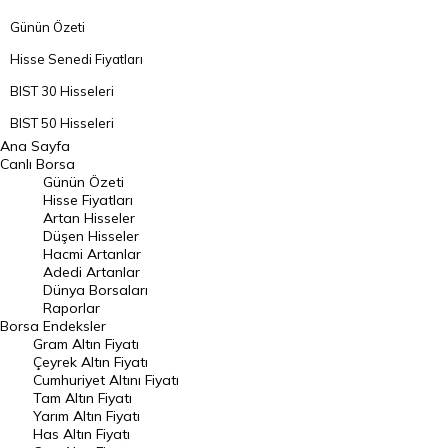
Günün Özeti
Hisse Senedi Fiyatları
BIST 30 Hisseleri
BIST 50 Hisseleri
Ana Sayfa
BIST 100 Hisseleri
Canlı Borsa
Günün Özeti
En Çok Artan Hisseler
Hisse Fiyatları
Artan Hisseler
En Çok Düşen Hisseler
Düşen Hisseler
Hacmi Artanlar
Hacmi Artanlar
Adedi Artanlar
Geçmiş Kapanışlar
Dünya Borsaları
Raporlar
Dünya Borsaları
Borsa
Endeksler
Gram Altın Fiyatı
Raporlar
Çeyrek Altın Fiyatı
Endeksler
Cumhuriyet Altını Fiyatı
Tam Altın Fiyatı
Yarım Altın Fiyatı
DÖVİZ
Has Altın Fiyatı