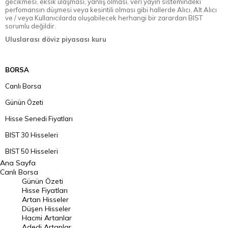
gecikmesi, eksik ulaşması, yanlış olması, veri yayın sistemindeki
perfomansın düşmesi veya kesintili olması gibi hallerde Alıcı, Alt Alıcı
ve / veya Kullanıcılarda oluşabilecek herhangi bir zarardan BIST
sorumlu değildir.
Uluslarası döviz piyasası kuru
BORSA
Canlı Borsa
Günün Özeti
Hisse Senedi Fiyatları
BIST 30 Hisseleri
BIST 50 Hisseleri
Ana Sayfa
BIST 100 Hisseleri
Canlı Borsa
Günün Özeti
En Çok Artan Hisseler
Hisse Fiyatları
Artan Hisseler
En Çok Düşen Hisseler
Düşen Hisseler
Hacmi Artanlar
Hacmi Artanlar
Adedi Artanlar