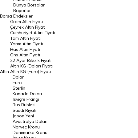
Geçmiş Kapanışlar
Dünya Borsaları
Raporlar
Dünya Borsaları
Borsa
Endeksler
Gram Altın Fiyatı
Raporlar
Çeyrek Altın Fiyatı
Endeksler
Cumhuriyet Altını Fiyatı
Tam Altın Fiyatı
Yarım Altın Fiyatı
DÖVİZ
Has Altın Fiyatı
Ons Altın Fiyatı
Döviz Kuru
22 Ayar Bilezik Fiyatı
Dolar Kuru
Altın KG (Dolar) Fiyatı
Altın
Altın KG (Euro) Fiyatı
Euro Kuru
Dolar
Euro
Pound Kuru
Sterlin
Kanada Doları
Frank Kuru
İsviçre Frangı
Riyal Kuru
Rus Rublesi
Suudi Riyali
Avustralya Doları
Japon Yeni
Avustralya Doları
Danimarka Kronu Kuru
Norveç Kronu
Danimarka Kronu
Kanada Doları Kuru