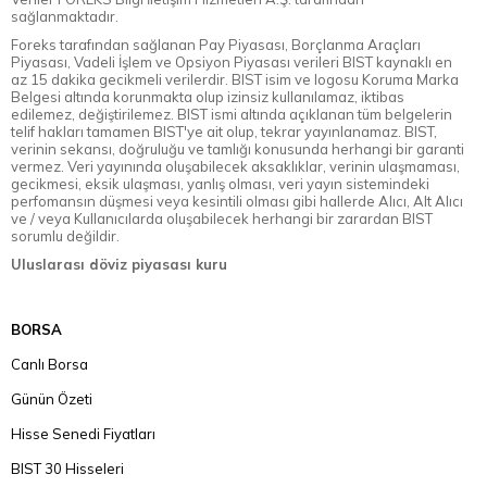
sağlanmaktadır.
Foreks tarafından sağlanan Pay Piyasası, Borçlanma Araçları
Piyasası, Vadeli İşlem ve Opsiyon Piyasası verileri BIST kaynaklı en
az 15 dakika gecikmeli verilerdir. BIST isim ve logosu Koruma Marka
Belgesi altında korunmakta olup izinsiz kullanılamaz, iktibas
edilemez, değiştirilemez. BIST ismi altında açıklanan tüm belgelerin
telif hakları tamamen BIST'ye ait olup, tekrar yayınlanamaz. BIST,
verinin sekansı, doğruluğu ve tamlığı konusunda herhangi bir garanti
vermez. Veri yayınında oluşabilecek aksaklıklar, verinin ulaşmaması,
gecikmesi, eksik ulaşması, yanlış olması, veri yayın sistemindeki
perfomansın düşmesi veya kesintili olması gibi hallerde Alıcı, Alt Alıcı
ve / veya Kullanıcılarda oluşabilecek herhangi bir zarardan BIST
sorumlu değildir.
Uluslarası döviz piyasası kuru
BORSA
Canlı Borsa
Günün Özeti
Hisse Senedi Fiyatları
BIST 30 Hisseleri