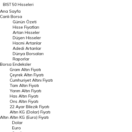
BIST 50 Hisseleri
Ana Sayfa
BIST 100 Hisseleri
Canlı Borsa
Günün Özeti
En Çok Artan Hisseler
Hisse Fiyatları
Artan Hisseler
En Çok Düşen Hisseler
Düşen Hisseler
Hacmi Artanlar
Hacmi Artanlar
Adedi Artanlar
Geçmiş Kapanışlar
Dünya Borsaları
Raporlar
Dünya Borsaları
Borsa
Endeksler
Gram Altın Fiyatı
Raporlar
Çeyrek Altın Fiyatı
Endeksler
Cumhuriyet Altını Fiyatı
Tam Altın Fiyatı
Yarım Altın Fiyatı
DÖVİZ
Has Altın Fiyatı
Ons Altın Fiyatı
Döviz Kuru
22 Ayar Bilezik Fiyatı
Dolar Kuru
Altın KG (Dolar) Fiyatı
Altın
Altın KG (Euro) Fiyatı
Euro Kuru
Dolar
Euro
Pound Kuru