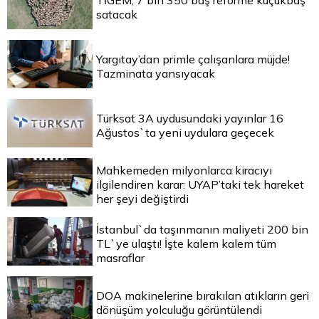
TİGEM, 7 bin 350 baş reforme küçükbaş
satacak
Yargıtay’dan primle çalışanlara müjde!
Tazminata yansıyacak
Türksat 3A uydusundaki yayınlar 16
Ağustos`ta yeni uydulara geçecek
Mahkemeden milyonlarca kiracıyı
ilgilendiren karar: UYAP’taki tek hareket
her şeyi değiştirdi
İstanbul`da taşınmanın maliyeti 200 bin
TL`ye ulaştı! İşte kalem kalem tüm
masraflar
DOA makinelerine bırakılan atıkların geri
dönüşüm yolculuğu görüntülendi