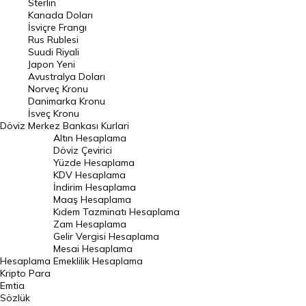
Sterlin
Kanada Doları
Frank Kuru
İsviçre Frangı
Riyal Kuru
Rus Rublesi
Suudi Riyali
Avustralya Doları
Japon Yeni
Avustralya Doları
Danimarka Kronu Kuru
Norveç Kronu
Danimarka Kronu
Kanada Doları Kuru
İsveç Kronu
Döviz
Merkez Bankası Kurlari
Norveç Kronu Kuru
Altın Hesaplama
İsveç Kronu Kuru
Döviz Çevirici
Yüzde Hesaplama
Japon Yeni Kuru
KDV Hesaplama
İndirim Hesaplama
Serbest Piyasa Döviz Kurları
Maaş Hesaplama
Kıdem Tazminatı Hesaplama
Merkez Bankası Döviz Kurları
Zam Hesaplama
Gelir Vergisi Hesaplama
ALTIN
Mesai Hesaplama
Hesaplama
Emeklilik Hesaplama
Altın Fiyatları
Kripto Para
Emtia
Gram Altın Fiyatı
Sözlük