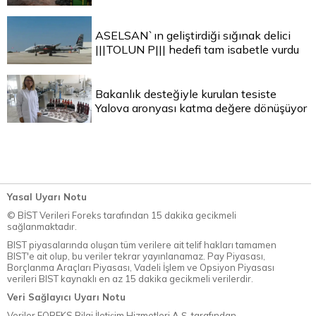
ASELSAN`ın geliştirdiği sığınak delici
|||TOLUN P||| hedefi tam isabetle vurdu
Bakanlık desteğiyle kurulan tesiste
Yalova aronyası katma değere dönüşüyor
Yasal Uyarı Notu
© BİST Verileri Foreks tarafından 15 dakika gecikmeli
sağlanmaktadır.
BIST piyasalarında oluşan tüm verilere ait telif hakları tamamen
BIST'e ait olup, bu veriler tekrar yayınlanamaz. Pay Piyasası,
Borçlanma Araçları Piyasası, Vadeli İşlem ve Opsiyon Piyasası
verileri BIST kaynaklı en az 15 dakika gecikmeli verilerdir.
Veri Sağlayıcı Uyarı Notu
Veriler FOREKS Bilgi İletişim Hizmetleri A.Ş. tarafından