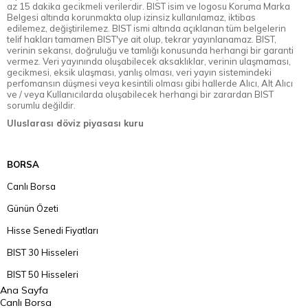
az 15 dakika gecikmeli verilerdir. BIST isim ve logosu Koruma Marka
Belgesi altında korunmakta olup izinsiz kullanılamaz, iktibas
edilemez, değiştirilemez. BIST ismi altında açıklanan tüm belgelerin
telif hakları tamamen BIST'ye ait olup, tekrar yayınlanamaz. BIST,
verinin sekansı, doğruluğu ve tamlığı konusunda herhangi bir garanti
vermez. Veri yayınında oluşabilecek aksaklıklar, verinin ulaşmaması,
gecikmesi, eksik ulaşması, yanlış olması, veri yayın sistemindeki
perfomansın düşmesi veya kesintili olması gibi hallerde Alıcı, Alt Alıcı
ve / veya Kullanıcılarda oluşabilecek herhangi bir zarardan BIST
sorumlu değildir.
Uluslarası döviz piyasası kuru
BORSA
Canlı Borsa
Günün Özeti
Hisse Senedi Fiyatları
BIST 30 Hisseleri
BIST 50 Hisseleri
Ana Sayfa
BIST 100 Hisseleri
Canlı Borsa