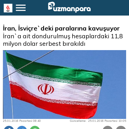
İran, İsviçre`deki paralarına kavuşuyor
İran`a ait dondurulmuş hesaplardaki 11,8
milyon dolar serbest bırakıldı
25.01.2016 Pazartesi 08:40
Güncelleme : 25.01.2016 Pazartesi 10:05