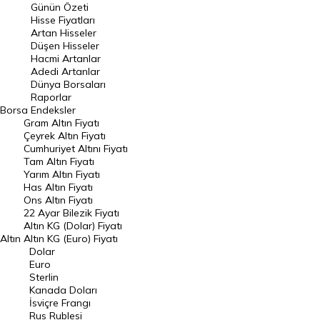
Günün Özeti
En Çok Artan Hisseler
Hisse Fiyatları
Artan Hisseler
En Çok Düşen Hisseler
Düşen Hisseler
Hacmi Artanlar
Hacmi Artanlar
Adedi Artanlar
Geçmiş Kapanışlar
Dünya Borsaları
Raporlar
Dünya Borsaları
Borsa
Endeksler
Gram Altın Fiyatı
Raporlar
Çeyrek Altın Fiyatı
Endeksler
Cumhuriyet Altını Fiyatı
Tam Altın Fiyatı
Yarım Altın Fiyatı
DÖVİZ
Has Altın Fiyatı
Ons Altın Fiyatı
Döviz Kuru
22 Ayar Bilezik Fiyatı
Dolar Kuru
Altın KG (Dolar) Fiyatı
Altın
Altın KG (Euro) Fiyatı
Euro Kuru
Dolar
Euro
Pound Kuru
Sterlin
Kanada Doları
Frank Kuru
İsviçre Frangı
Riyal Kuru
Rus Rublesi