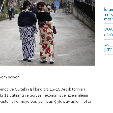
İstan
TL`y
masr
DOA m
dönü
ASELS
|||TO
devam ediyor.
aç ve Gültekin Işıklar'a ait. 13-15 Aralık tarihleri
 11 yatırımcı ile görüşen ekonomistler izlenimlerini
aştan çıkarmaya başlıyor" başlığıyla paylaşılan notta