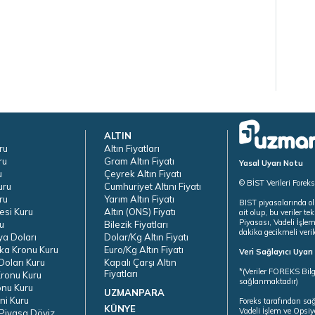
ALTIN
ru
Altın Fiyatları
ru
Gram Altın Fiyatı
Yasal Uyarı Notu
u
Çeyrek Altın Fiyatı
© BİST Verileri Forek
uru
Cumhuriyet Altını Fiyatı
ru
Yarım Altın Fiyatı
BIST piyasalarında ol
esi Kuru
Altın (ONS) Fiyatı
ait olup, bu veriler 
Piyasası, Vadeli İşle
u
Bilezik Fiyatları
dakika gecikmeli veril
ya Doları
Dolar/Kg Altın Fiyatı
ka Kronu Kuru
Euro/Kg Altın Fiyatı
Veri Sağlayıcı Uyar
oları Kuru
Kapalı Çarşı Altın
*(Veriler FOREKS Bilg
Fiyatları
ronu Kuru
sağlanmaktadır)
onu Kuru
UZMANPARA
ni Kuru
Foreks tarafından sa
KÜNYE
Vadeli İşlem ve Opsiy
Piyasa Döviz