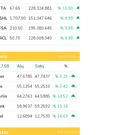
PTA
67,65
228.324.881
% 10,00
SHL
1.707,00
151.347.646
% 9,99
FSA
210,50
195.380.645
% 9,98
RCL
50,70
228.008.040
% 9,98
viz
daha fazla
17:58
Alış
Satış
%
lar
47,6785
47,7437
% 0,25
ro
55,1254
55,2510
% 0,43
rlin
64,2763
64,5985
% 14,52
ank
58,9637
59,2592
% 13,18
al
12,6894
12,7530
% 14,69
tia
daha fazla