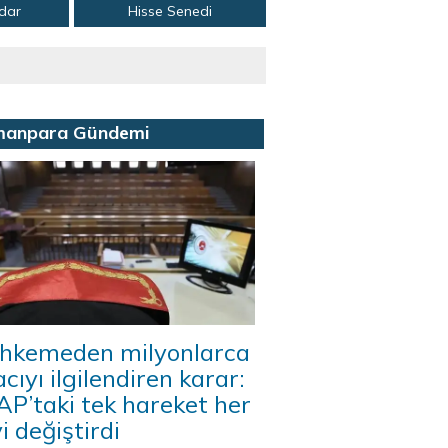
adar
Hisse Senedi
manpara Gündemi
hkemeden milyonlarca
acıyı ilgilendiren karar:
P’taki tek hareket her
i değiştirdi