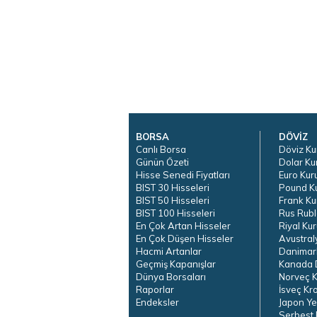
BORSA
DÖVİZ
Canlı Borsa
Döviz Ku
Günün Özeti
Dolar Ku
Hisse Senedi Fiyatları
Euro Kur
BIST 30 Hisseleri
Pound K
BIST 50 Hisseleri
Frank Ku
BIST 100 Hisseleri
Rus Rubl
En Çok Artan Hisseler
Riyal Kur
En Çok Düşen Hisseler
Avustral
Hacmi Artanlar
Danimar
Geçmiş Kapanışlar
Kanada D
Dünya Borsaları
Norveç K
Raporlar
İsveç Kr
Endeksler
Japon Ye
Serbest 