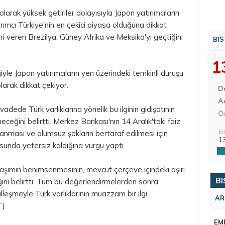
larak yüksek getiriler dolayısıyla Japon yatırımcıların
ırımcı Türkiye'nin en çekici piyasa olduğuna dikkat
ri veren Brezilya, Güney Afrika ve Meksika'yı geçtiğini
BIS
1
yle Japon yatırımcıların yen üzerindeki temkinli duruşu
 olarak dikkat çekiyor.
D
Aç
vadede Türk varlıklarına yönelik bu ilginin gidişatının
Ö
eceğini belirtti. Merkez Bankası'nın 14 Aralık'taki faiz
En
palanması ve olumsuz şokların bertaraf edilmesi için
1
unda yetersiz kaldığına vurgu yaptı.
klaşımın benimsenmesinin, mevcut çerçeve içindeki aşırı
BI
eceğini belirtti. Tüm bu değerlendirmelerden sonra
leşmeyle Türk varlıklarının muazzam bir ilgi
AR
T)
EM