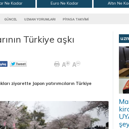
ar Ne Kadar
Euro Ne Kadar
Altın Ne K
GÜNCEL
UZMAN YORUMLARI
PİYASA TAKVİMİ
rının Türkiye aşkı
uz
kları ziyarette Japon yatırımcıların Türkiye
Ma
kir
UYA
şey