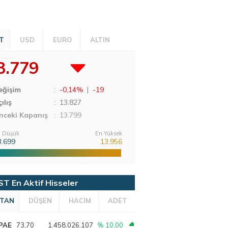
T
USD
EURO
ALTIN
3.779
eğişim
:
-0,14%
|
-19
ılış
:
13.827
nceki Kapanış
: 13.799
 Düşük
En Yüksek
3.699
13.956
ST En Aktif Hisseler
TAN
DÜŞEN
HACİM
ADET
PAE
73,70
1.458.026.107
% 10,00