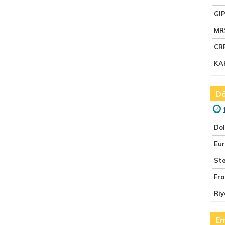
GI
MR
CR
KA
Dö
Do
Eu
Ste
Fr
Riy
Em