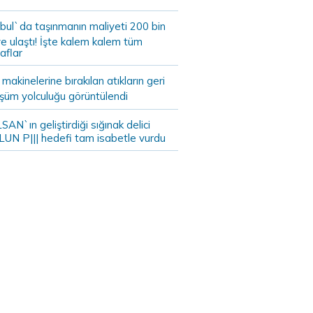
bul`da taşınmanın maliyeti 200 bin
e ulaştı! İşte kalem kalem tüm
aflar
akinelerine bırakılan atıkların geri
şüm yolculuğu görüntülendi
AN`ın geliştirdiği sığınak delici
LUN P||| hedefi tam isabetle vurdu