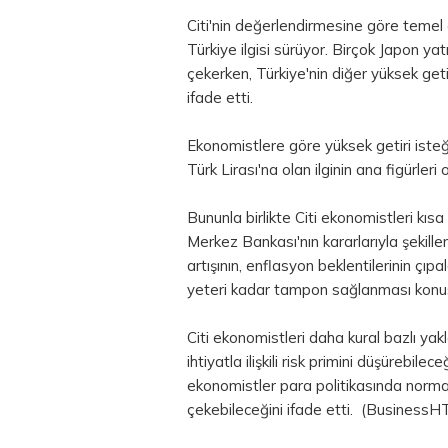
Citi'nin değerlendirmesine göre temel o
Türkiye ilgisi sürüyor. Birçok Japon yat
çekerken, Türkiye'nin diğer yüksek geti
ifade etti.
Ekonomistlere göre yüksek getiri isteği
Türk Lirası'na olan ilginin ana figürleri
Bununla birlikte Citi ekonomistleri kısa 
Merkez Bankası'nın kararlarıyla şekillen
artışının, enflasyon beklentilerinin çı
yeteri kadar tampon sağlanması konus
Citi ekonomistleri daha kural bazlı ya
ihtiyatla ilişkili risk primini düşürebil
ekonomistler
para
politikasında normal
çekebileceğini ifade etti. (BusinessH