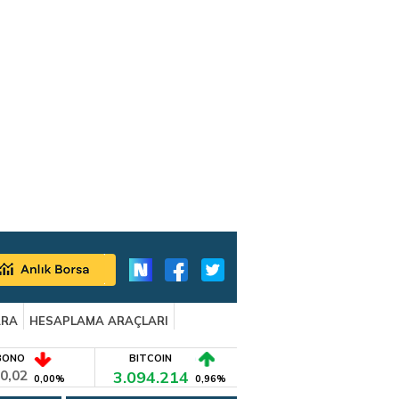
ARA
HESAPLAMA ARAÇLARI
BONO
BITCOIN
0,02
3.094.214
0,00%
0,96%