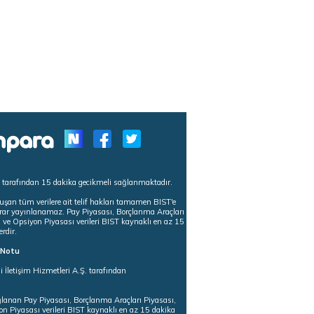
s tarafından 15 dakika gecikmeli sağlanmaktadır.
uşan tüm verilere ait telif hakları tamamen BIST'e
tekrar yayınlanamaz. Pay Piyasası, Borçlanma Araçları
m ve Opsiyon Piyasası verileri BIST kaynaklı en az 15
erdir.
ı Notu
i İletişim Hizmetleri A.Ş. tarafından
ğlanan Pay Piyasası, Borçlanma Araçları Piyasası,
on Piyasası verileri BIST kaynaklı en az 15 dakika