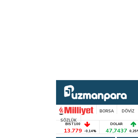
BORSA
DÖVİZ
SÖZLÜK
BIST100
DOLAR
13.779
47,7437
-0,14%
0,25