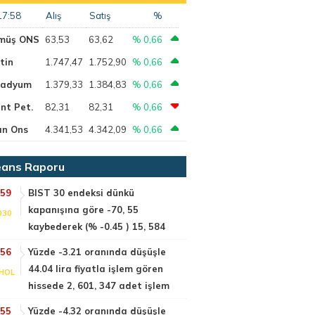
17:58
Alış
Satış
%
müş ONS
63,53
63,62
% 0,66
tin
1.747,47
1.752,90
% 0,66
ladyum
1.379,33
1.384,83
% 0,66
nt Pet.
82,31
82,31
% 0,66
ın Ons
4.341,53
4.342,09
% 0,66
ans Raporu
:59
BIST 30 endeksi dünkü
kapanışına göre -70, 55
030
kaybederek (% -0.45 ) 15, 584
:56
Yüzde -3.21 oranında düşüşle
44.04 lira fiyatla işlem gören
HOL
hissede 2, 601, 347 adet işlem
:55
Yüzde -4.32 oranında düşüşle