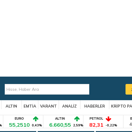
ALTIN
EMTİA
VARANT
ANALİZ
HABERLER
KRİPTO P
EURO
ALTIN
PETROL
55,2510
6.660,55
82,31
4
%
0,43%
2,59%
-0,22%