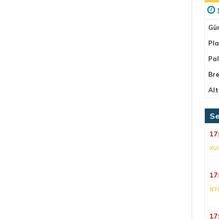
Gü
Pla
Pa
Bre
Alt
Se
17
XU
17
NT
17