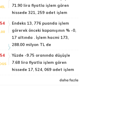
71.90 lira fiyatla işlem gören
NEL
hissede 321, 259 adet işlem
:54
Endeks 13, 776 puanda işlem
görerek önceki kapanışının % -0,
100
17 altında . İşlem hacmi 173,
288.00 milyon TL de
:54
Yüzde -9.75 oranında düşüşle
7.68 lira fiyatla işlem gören
DGS
hissede 17, 524, 069 adet işlem
daha fazla