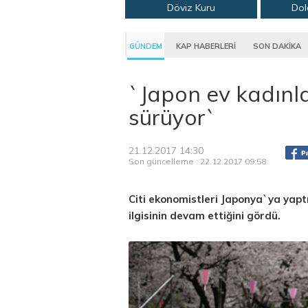
Döviz Kuru
Dol
GÜNDEM
KAP HABERLERİ
SON DAKİKA
`Japon ev kadınla
sürüyor`
21.12.2017 14:30
Son güncelleme : 22.12.2017 09:58
Citi ekonomistleri Japonya`ya yaptı
ilgisinin devam ettiğini gördü.