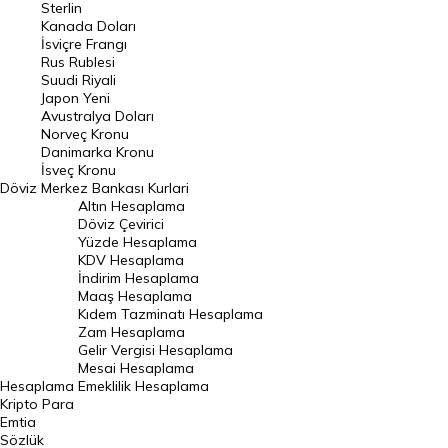
Sterlin
Kanada Doları
Frank Kuru
İsviçre Frangı
Riyal Kuru
Rus Rublesi
Suudi Riyali
Avustralya Doları
Japon Yeni
Avustralya Doları
Danimarka Kronu Kuru
Norveç Kronu
Danimarka Kronu
Kanada Doları Kuru
İsveç Kronu
Döviz
Merkez Bankası Kurlari
Norveç Kronu Kuru
Altın Hesaplama
İsveç Kronu Kuru
Döviz Çevirici
Yüzde Hesaplama
Japon Yeni Kuru
KDV Hesaplama
İndirim Hesaplama
Serbest Piyasa Döviz Kurları
Maaş Hesaplama
Kıdem Tazminatı Hesaplama
Merkez Bankası Döviz Kurları
Zam Hesaplama
Gelir Vergisi Hesaplama
ALTIN
Mesai Hesaplama
Hesaplama
Emeklilik Hesaplama
Altın Fiyatları
Kripto Para
Emtia
Gram Altın Fiyatı
Sözlük