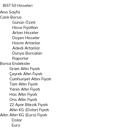
BIST 50 Hisseleri
Ana Sayfa
BIST 100 Hisseleri
Canlı Borsa
Günün Özeti
En Çok Artan Hisseler
Hisse Fiyatları
Artan Hisseler
En Çok Düşen Hisseler
Düşen Hisseler
Hacmi Artanlar
Hacmi Artanlar
Adedi Artanlar
Geçmiş Kapanışlar
Dünya Borsaları
Raporlar
Dünya Borsaları
Borsa
Endeksler
Gram Altın Fiyatı
Raporlar
Çeyrek Altın Fiyatı
Endeksler
Cumhuriyet Altını Fiyatı
Tam Altın Fiyatı
Yarım Altın Fiyatı
DÖVİZ
Has Altın Fiyatı
Ons Altın Fiyatı
Döviz Kuru
22 Ayar Bilezik Fiyatı
Dolar Kuru
Altın KG (Dolar) Fiyatı
Altın
Altın KG (Euro) Fiyatı
Euro Kuru
Dolar
Euro
Pound Kuru