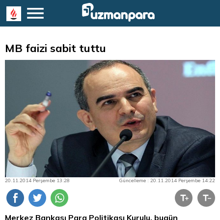
MB faizi sabit tuttu
20.11.2014 Perşembe 13:28
Güncelleme : 20.11.2014 Perşembe 14:22
Merkez Bankası
Para
Politikası Kurulu, bugün