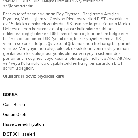
Veriler FOREKS Bilgi İletişim Hizmetleri A.Ş. tarafından
sağlanmaktadır.
Foreks tarafından sağlanan Pay Piyasası, Borçlanma Araçları
Piyasası, Vadeli İşlem ve Opsiyon Piyasası verileri BIST kaynaklı en
az 15 dakika gecikmeli verilerdir. BIST isim ve logosu Koruma Marka
Belgesi altında korunmakta olup izinsiz kullanılamaz, iktibas
edilemez, değiştirilemez. BIST ismi altında açıklanan tüm belgelerin
telif hakları tamamen BIST'ye ait olup, tekrar yayınlanamaz. BIST,
verinin sekansı, doğruluğu ve tamlığı konusunda herhangi bir garanti
vermez. Veri yayınında oluşabilecek aksaklıklar, verinin ulaşmaması,
gecikmesi, eksik ulaşması, yanlış olması, veri yayın sistemindeki
perfomansın düşmesi veya kesintili olması gibi hallerde Alıcı, Alt Alıcı
ve / veya Kullanıcılarda oluşabilecek herhangi bir zarardan BIST
sorumlu değildir.
Uluslarası döviz piyasası kuru
BORSA
Canlı Borsa
Günün Özeti
Hisse Senedi Fiyatları
BIST 30 Hisseleri